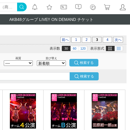
AKB48グループ LIVE!! ON DEMAND チケット
前へ
1
2
3
4
次へ
画像
テキスト
表示数
表示形式
30
60
120
画質
並び替え
検索する