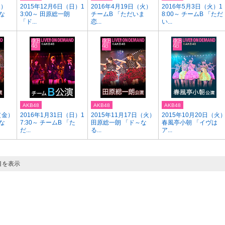
木）
2015年12月6日（日）1
2016年4月19日（火）
2016年5月3日（火）1
な
3:00～ 田原総一朗
チームB 「ただいま
8:00～ チームB 「ただ
「ド...
恋...
い...
AKB48
AKB48
AKB48
（金）
2016年1月31日（日）1
2015年11月17日（火）
2015年10月20日（火
な
7:30～ チームB 「た
田原総一朗 「ド～な
春風亭小朝 「イヴは
だ...
る...
ア...
目を表示