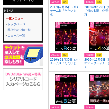
AKB48
HD
AKB48
HD
2017年2月15日（水）
2016年9月29日
チームB 「ただいま
「僕の太陽」公演 
恋...
野...
一覧メニュー
トップページ
配信中の公演一覧
ニュース一覧
AKB48
HD
AKB48
HD
2016年11月30日（水）
2016年11月6日（
チームB 「ただいま ...
3:00～ チーム4 「
を...
AKB48
AKB48