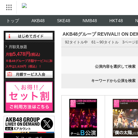
トップ
AKB48
SKE48
NMB48
HKT48
AKB48グループ REVIVAL!! ON 
92タイトル中 61～90タイトル 3ページ
月額見放題
5,478円
月額
(税込)
※各48グループ月額サービスに加
公演内容を選択して検索
入中は1,628円（税込）！
キーワードから公演を検索