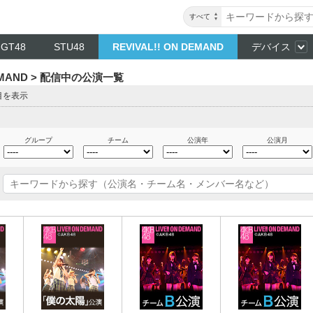
すべて
NGT48
STU48
REVIVAL!! ON DEMAND
デバイス
DEMAND > 配信中の公演一覧
目を表示
グループ
チーム
公演年
公演月