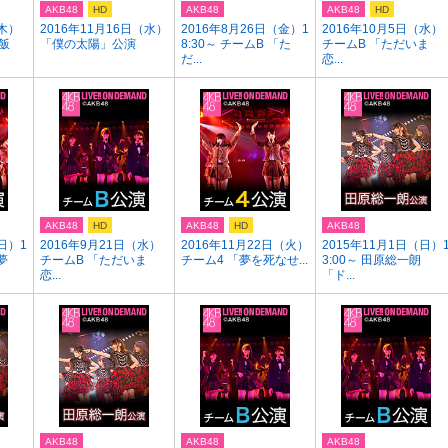
AKB48
HD
AKB48
AKB48
HD
（木）
2016年11月16日（水）
2016年8月26日（金）1
2016年10月5日（水）
飯
「僕の太陽」公演
8:30～ チームB 「た
チームB 「ただいま
だ...
恋...
AKB48
HD
AKB48
HD
AKB48
日）1
2016年9月21日（水）
2016年11月22日（火）
2015年11月1日（日）
夢
チームB 「ただいま
チーム4 「夢を死なせ...
3:00～ 田原総一朗
恋...
「ド...
AKB48
AKB48
AKB48