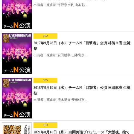
出演者：東由樹 河野奈々帆 山本彩...
HD
2017年9月28日（木） チームN「目撃者」公演 林萌々香 生誕
祭
出演者：東由樹 安田桃寧 山本彩加...
HD
2018年9月19日（水） チームN「目撃者」公演 三田麻央 生誕
祭
出演者：東由樹 清水里香 安田桃寧...
HD
2021年8月16日（月） 白間美瑠プロデュース「大阪魂、捨て