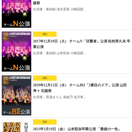
誕祭
出演者：東由樹 清水里香 小嶋花梨...
HD
2017年12月19日（火） チームN「目撃者」公演 松村芽久未 卒
業公演
出演者：東由樹 山本彩加 小嶋花梨...
HD
2019年12月11日（水） チームBII「2番目のドア」公演 山田
寿々 生誕祭
出演者：菖蒲まりん 泉綾乃 塩月希...
HD
2021年3月19日（金） 山本彩加卒業公演 「最後の一色」