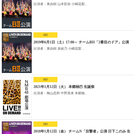
出演者：東由樹 山本彩加 小嶋花梨...
HD
2019年6月1日（土）17:00～ チームBII「2番目のドア」公演
出演者：東由樹 泉綾乃 小嶋花梨 ...
HD
2021年1月12日（火） 本郷柚巴 生誕祭
出演者：梅山恋和 中野美来 本郷柚...
HD
2018年1月12日（金） チームN「目撃者」公演 日下このみ 生