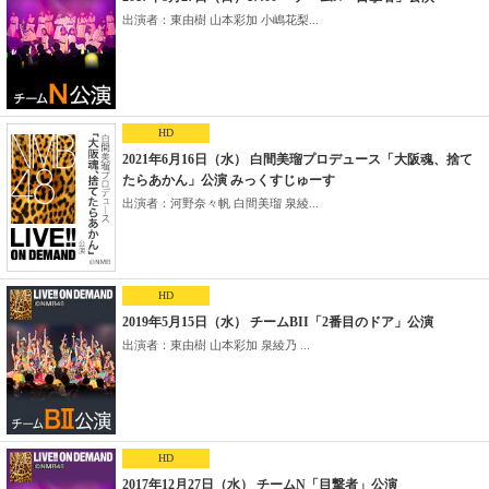
出演者：東由樹 山本彩加 小嶋花梨...
HD
2021年6月16日（水） 白間美瑠プロデュース「大阪魂、捨て
たらあかん」公演 みっくすじゅーす
出演者：河野奈々帆 白間美瑠 泉綾...
HD
2019年5月15日（水） チームBII「2番目のドア」公演
出演者：東由樹 山本彩加 泉綾乃 ...
HD
2017年12月27日（水） チームN「目撃者」公演