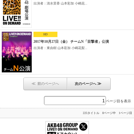
出演者：清水里香 山本彩加 小嶋花...
HD
2017年10月27日（金） チームN「目撃者」公演
出演者：東由樹 山本彩加 小嶋花梨...
≪
≫
前のページへ
次のページへ
ページ目を表示
225タイトル 8ページ中 1ページ目