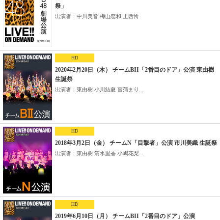
祭」
出演者：中川美音 梅山恋和 上西怜
HD
2020年2月20日（木） チームBII「2番目のドア」公演 東由樹
生誕祭
出演者：東由樹 小川結夏 菖蒲まり...
HD
2018年3月2日（金） チームN「目撃者」公演 市川美織 生誕祭
出演者：東由樹 清水里香 小嶋花梨...
HD
2019年6月10日（月） チームBII「2番目のドア」公演