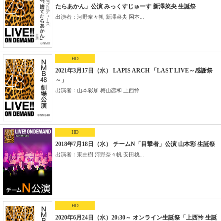
たらあかん」公演 みっくすじゅーす 新澤菜央 生誕祭
出演者：河野奈々帆 新澤菜央 岡本...
HD
2021年3月17日（水） LAPIS ARCH 「LAST LIVE～感謝祭
～」
出演者：山本彩加 梅山恋和 上西怜
HD
2018年7月18日（水） チームN「目撃者」公演 山本彩 生誕祭
出演者：東由樹 河野奈々帆 安田桃...
HD
2020年6月24日（水）20:30～ オンライン生誕祭「上西怜 生誕