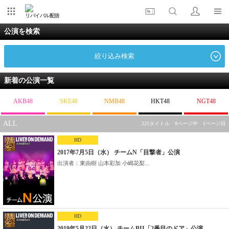
リバイバル配信
公演を検索
絞り込み検索
新着の公演一覧
AKB48
SKE48
NMB48
HKT48
NGT48
ALL
225タイトル 8ページ中 1ページ目
HD
2017年7月5日（水） チームN「目撃者」公演
出演者：東由樹 山本彩加 小嶋花梨...
HD
2019年5月22日（水） チームBII「2番目のドア」公演