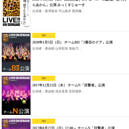
らあかん」公演 みっくすじゅーす
出演者：新澤菜央 平山真衣 黒田楓...
HD
2020年1月5日（日） チームBII「2番目のドア」公演
出演者：東由樹 山本彩加 泉綾乃 ...
HD
2017年12月21日（木） チームN「目撃者」公演
出演者：東由樹 清水里香 安田桃寧...
HD
2017年8月27日（日）17:00～ チームN「目撃者」公演