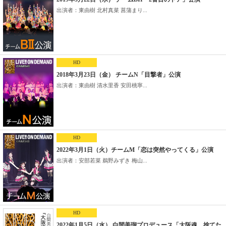
出演者：東由樹 北村真菜 菖蒲まり...
HD
2018年3月23日（金） チームN「目撃者」公演
出演者：東由樹 清水里香 安田桃寧...
HD
2022年3月1日（火）チームM「恋は突然やってくる」公演
出演者：安部若菜 鵜野みずき 梅山...
HD
2022年1月5日（水） 白間美瑠プロデュース「大阪魂、捨てた