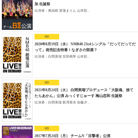
加 生誕祭
出演者：東由樹 菖蒲まりん 山本彩...
HD
2020年8月19日（水） NMB48 23rdシングル「だってだってだ
って」発売記念特番！なぎさの部屋？
出演者：白間美瑠 安田桃寧 山本彩...
HD
2021年8月24日（火） 白間美瑠プロデュース「大阪魂、捨て
たらあかん」公演 みっくすじゅーす 梅山恋和 生誕祭
出演者：白間美瑠 新澤菜央 加藤夕...
HD
2017年7月24日（月） チームN「目撃者」公演