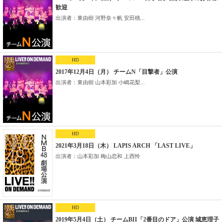
歓迎
出演者：東由樹 河野奈々帆 安田桃...
HD
2017年12月4日（月） チームN「目撃者」公演
出演者：東由樹 山本彩加 小嶋花梨...
HD
2021年3月18日（木） LAPIS ARCH 「LAST LIVE」
出演者：山本彩加 梅山恋和 上西怜
HD
2019年5月4日（土） チームBII「2番目のドア」公演 城恵理子