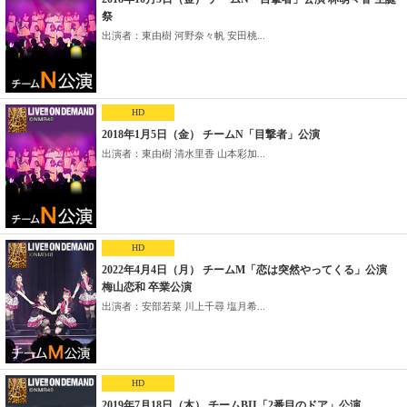
祭
出演者：東由樹 河野奈々帆 安田桃...
HD
2018年1月5日（金） チームN「目撃者」公演
出演者：東由樹 清水里香 山本彩加...
HD
2022年4月4日（月） チームM「恋は突然やってくる」公演
梅山恋和 卒業公演
出演者：安部若菜 川上千尋 塩月希...
HD
2019年7月18日（木） チームBII「2番目のドア」公演