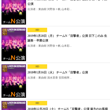
公演
出演者：東由樹 河野奈々帆 山本彩...
HD
2019年1月28日（月） チームN「目撃者」公演 日下このみ 生
誕祭・卒業公演
出演者：東由樹 河野奈々帆 山本彩...
HD
2018年1月16日（火） チームN「目撃者」公演
出演者：東由樹 清水里香 安田桃寧...
HD
2018年12月29日（土） チームN「目撃者」公演 遠方のお客様