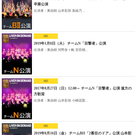
卒業公演
出演者：東由樹 山本彩加 泉綾乃 ...
HD
2019年1月8日（火） チームN「目撃者」公演
出演者：東由樹 河野奈々帆 安田桃...
HD
2017年8月27日（日）12:00～ チームN「目撃者」公演 遠方の
方歓迎
出演者：東由樹 山本彩加 小嶋花梨...
HD
2019年8月16日（金） チームBII「2番目のドア」公演 山本彩