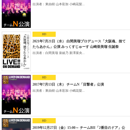
出演者：東由樹 山本彩加 小嶋花梨...
HD
2021年7月21日（水） 白間美瑠プロデュース「大阪魂、捨て
たらあかん」公演 みっくすじゅーす 山崎亜美瑠 生誕祭
出演者：白間美瑠 泉綾乃 新澤菜央...
HD
2017年7月13日（木） チームN「目撃者」公演
出演者：東由樹 山本彩加 小嶋花梨...
HD
2019年12月27日（金）15:00～ チームBII「2番目のドア」公