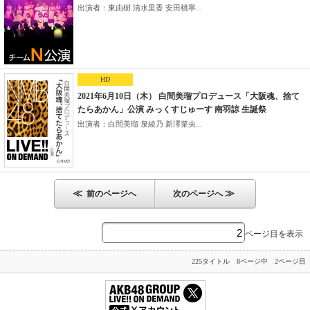
出演者：東由樹 清水里香 安田桃寧...
HD
2021年6月10日（木） 白間美瑠プロデュース「大阪魂、捨て
たらあかん」公演 みっくすじゅーす 南羽諒 生誕祭
出演者：白間美瑠 泉綾乃 新澤菜央...
≪
≫
前のページへ
次のページへ
ページ目を表示
225タイトル 8ページ中 2ページ目