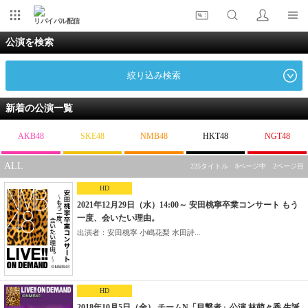
リバイバル配信
公演を検索
絞り込み検索
新着の公演一覧
AKB48
SKE48
NMB48
HKT48
NGT48
ALL
225タイトル 8ページ中 2ページ目
HD
2021年12月29日（水）14:00～ 安田桃寧卒業コンサート もう
一度、会いたい理由。
出演者：安田桃寧 小嶋花梨 水田詩...
HD
2018年10月5日（金） チームN「目撃者」公演 林萌々香 生誕