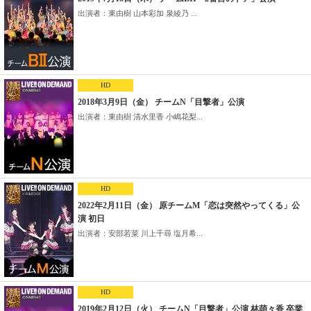
出演者：東由樹 山本彩加 泉綾乃 ...
HD
2018年3月9日（金） チームN「目撃者」公演
出演者：東由樹 清水里香 小嶋花梨...
HD
2022年2月11日（金） 原チームM「恋は突然やってくる」公
演 初日
出演者：安部若菜 川上千尋 塩月希...
HD
2019年2月12日（火） チームN「目撃者」公演 林萌々香 卒業