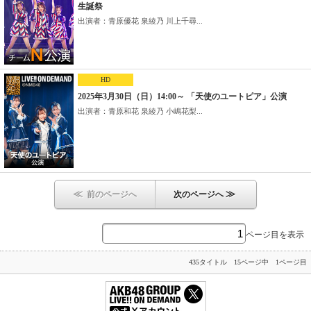
生誕祭
出演者：青原優花 泉綾乃 川上千尋...
HD
2025年3月30日（日）14:00～ 「天使のユートピア」公演
出演者：青原和花 泉綾乃 小嶋花梨...
≪
≫
前のページへ
次のページへ
ページ目を表示
435タイトル 15ページ中 1ページ目