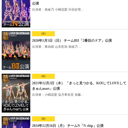
公演
出演者：泉綾乃 小嶋花梨 渋谷紗雪...
HD
2020年1月5日（日） チームBII「2番目のドア」公演
出演者：東由樹 山本彩加 泉綾乃 ...
HD
2021年12月2日（木） 「きっと見つかる、KOIしてLOVEして
きゅんmart」公演
出演者：小嶋花梨 塩月希依音 加藤...
HD
2024年12月16日（月） チームN「N ship」公演