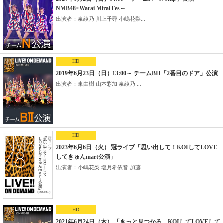
NMB48×Warai Mirai Fes～
出演者：泉綾乃 川上千尋 小嶋花梨...
HD
2019年6月23日（日）13:00～ チームBII「2番目のドア」公演
出演者：東由樹 山本彩加 泉綾乃 ...
HD
2023年6月6日（火） 冠ライブ「思い出して！KOIしてLOVE
してきゅんmart公演」
出演者：小嶋花梨 塩月希依音 加藤...
HD
2021年6月24日（木） 「きっと見つかる、KOIしてLOVEして