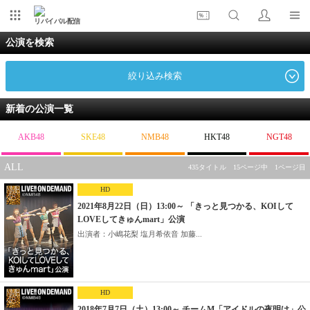
リバイバル配信
公演を検索
絞り込み検索
新着の公演一覧
AKB48
SKE48
NMB48
HKT48
NGT48
ALL
435タイトル 15ページ中 1ページ目
HD
2021年8月22日（日）13:00～ 「きっと見つかる、KOIして
LOVEしてきゅんmart」公演
出演者：小嶋花梨 塩月希依音 加藤...
HD
2018年7月7日（土）13:00～ チームM「アイドルの夜明け」公