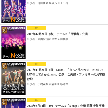
出演者：池田典愛 泉綾乃 川上千尋...
HD
2017年12月21日（木） チームN「目撃者」公演
出演者：東由樹 清水里香 安田桃寧...
HD
2021年11月21日（日）13:00～ 「きっと見つかる、KOIして
LOVEしてきゅんmart」公演 ご夫婦・ファミリーのお客様
歓迎
出演者：小嶋花梨 渋谷凪咲 杉浦琴...
HD
2025年3月14日（金） チームN「N ship」公演 瓶野神音 卒業