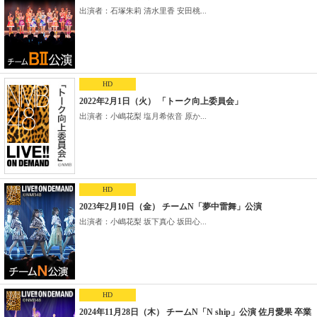
出演者：石塚朱莉 清水里香 安田桃...
HD
2022年2月1日（火） 「トーク向上委員会」
出演者：小嶋花梨 塩月希依音 原か...
HD
2023年2月10日（金） チームN「夢中雷舞」公演
出演者：小嶋花梨 坂下真心 坂田心...
HD
2024年11月28日（木） チームN「N ship」公演 佐月愛果 卒業