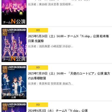
出演者：東由樹 清水里香 安田桃寧...
HD
2025年5月24日（土）14:00～ チームN「N ship」公演 松本海
日菜 生誕祭
出演者：池田典愛 小嶋花梨 渋谷紗...
HD
2025年7月19日（土）14:00～ 「天使のユートピア」公演 遠方
のお客様歓迎
出演者：青原和花 安部若菜 泉綾乃...
HD
2024年4月2日（火） チームN「N ship」公演