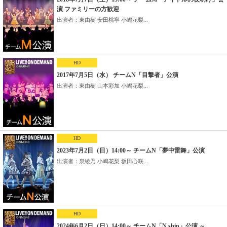
演 ファミリーの方歓迎
出演者：東由樹 安田桃寧 小嶋花梨...
HD
2017年7月5日（水） チームN「目撃者」公演
出演者：東由樹 山本彩加 小嶋花梨...
HD
2023年7月2日（日）14:00～ チームN「夢中雷舞」公演
出演者：泉綾乃 小嶋花梨 坂田心咲...
HD
2024年6月2日（日）14:00～ チームN「N ship」公演 ～