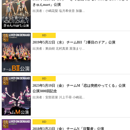
きゅんmart」公演
出演者：小嶋花梨 塩月希依音 加藤...
HD
2019年5月22日（水） チームBII「2番目のドア」公演
出演者：東由樹 北村真菜 菖蒲まり...
HD
2023年5月19日（金） チームM「恋は突然やってくる」公演
公演3000回記念
出演者：安部若菜 川上千尋 小嶋花...
HD
2018年3月23日（金） チームN「目撃者」公演