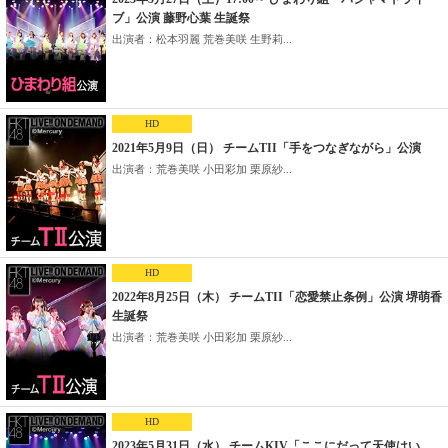
ブ」公演 藤野心葉 生誕祭
出演者：松本羽麗 荒巻美咲 生野莉...
HD
2021年5月9日（日） チームTII「手をつなぎながら」公演
出演者：荒巻美咲 小田彩加 栗原紗...
HD
2022年8月25日（木） チームTII「恋愛禁止条例」公演 堺萌香
生誕祭
出演者：荒巻美咲 小田彩加 栗原紗...
HD
2023年5月31日（水） チームKIV「ここにだって天使はい