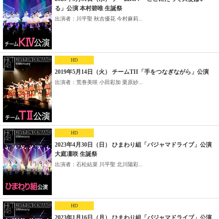
る」公演 本村碧唯 生誕祭
出演者：川平聖 秋吉優花 今村麻莉...
HD
2019年5月14日（火） チームTII「手をつなぎながら」公演
出演者：荒巻美咲 小田彩加 栗原紗...
HD
2023年4月30日（日） ひまわり組「パジャマドライブ」公演
大庭凜咲 生誕祭
出演者：石松結菜 川平聖 北川陽彩...
HD
2023年1月16日（月） ひまわり組「パジャマドライブ」公演