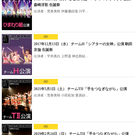
森崎冴彩 生誕祭
出演者：荒巻美咲 伊藤優絵瑠 川平...
HD
2017年12月13日（水） チームH「シアターの女神」公演 駒田
京伽 生誕祭
出演者：宇井真白 上野遥 神志那結...
HD
2021年5月1日（土） チームTII「手をつなぎながら」公演
出演者：荒巻美咲 小田彩加 栗原紗...
HD
2019年2月24日（日） チームTII「手をつなぎながら」公演