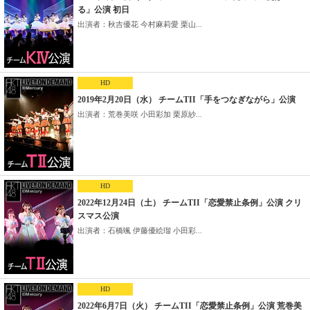
る」公演 初日
出演者：秋吉優花 今村麻莉愛 栗山...
HD
2019年2月20日（水） チームTII「手をつなぎながら」公演
出演者：荒巻美咲 小田彩加 栗原紗...
HD
2022年12月24日（土） チームTII「恋愛禁止条例」公演 クリ
スマス公演
出演者：石橋颯 伊藤優絵瑠 小田彩...
HD
2022年6月7日（火） チームTII「恋愛禁止条例」公演 荒巻美