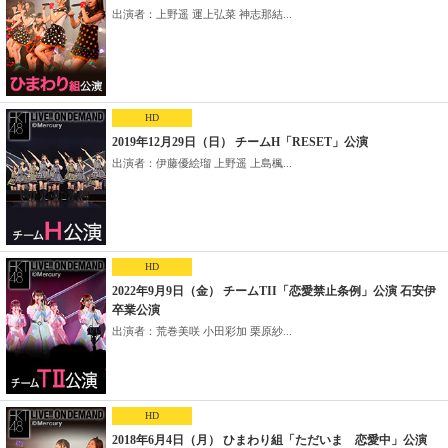
出演者：上野遥 運上弘菜 神志那結...
HD
2019年12月29日（日） チームH「RESET」公演
出演者：伊藤優絵瑠 上野遥 上島楓...
HD
2022年9月9日（金） チームTII「恋愛禁止条例」公演 石安伊
卒業公演
出演者：荒巻美咲 小田彩加 栗原紗...
HD
2018年6月4日（月） ひまわり組「ただいま 恋愛中」公演