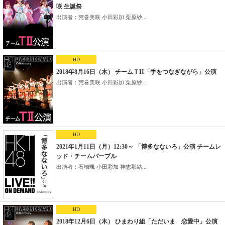
咲 生誕祭
出演者：荒巻美咲 小田彩加 栗原紗...
HD
2018年8月16日（木） チームＴII「手をつなぎながら」公演
出演者：荒巻美咲 小田彩加 栗原紗...
HD
2021年1月11日（月）12:30～ 「博多なないろ」公演 チームレ
ッド・チームパープル
出演者：石橋颯 小田彩加 神志那結...
HD
2018年12月6日（木） ひまわり組「ただいま 恋愛中」公演