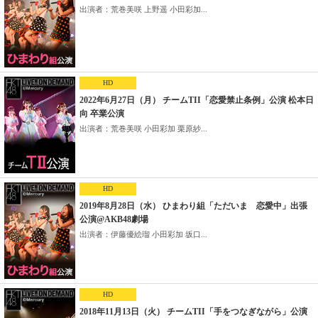
出演者：荒巻美咲 上野遥 小田彩加...
HD
2022年6月27日（月） チームTII「恋愛禁止条例」公演 松本日
向 卒業公演
出演者：荒巻美咲 小田彩加 栗原紗...
HD
2019年8月28日（水） ひまわり組「ただいま 恋愛中」出張
公演@AKB48劇場
出演者：伊藤優絵瑠 小田彩加 坂口...
HD
2018年11月13日（火） チームTII「手をつなぎながら」公演