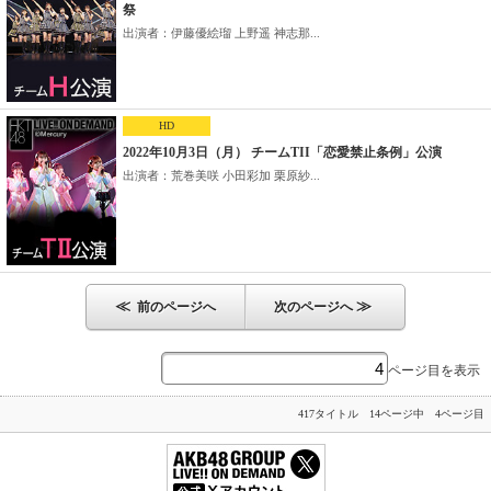
祭
出演者：伊藤優絵瑠 上野遥 神志那...
HD
2022年10月3日（月） チームTII「恋愛禁止条例」公演
出演者：荒巻美咲 小田彩加 栗原紗...
≪
≫
前のページへ
次のページへ
ページ目を表示
417タイトル 14ページ中 4ページ目