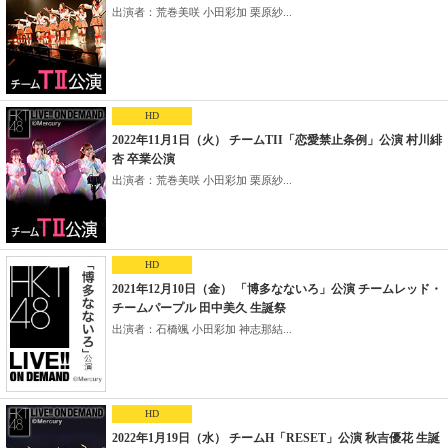
出演者：荒巻美咲 小田彩加 栗原紗...
HD
2022年11月1日（火） チームTII「恋愛禁止条例」公演 村川緋
杏 卒業公演
出演者：荒巻美咲 小田彩加 栗原紗...
HD
2021年12月10日（金） 「博多なないろ」公演 チームレッド・
チームパープル 田中美久 生誕祭
出演者：石橋颯 小田彩加 神志那結...
HD
2022年1月19日（水） チームH「RESET」公演 秋吉優花 生誕