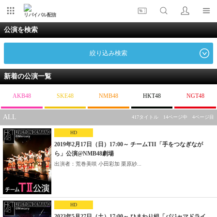
リバイバル配信
公演を検索
絞り込み検索
新着の公演一覧
AKB48
SKE48
NMB48
HKT48
NGT48
ALL
417タイトル 14ページ中 4ページ目
HD
2019年2月17日（日）17:00～ チームTII「手をつなぎなが
ら」公演@NMB48劇場
出演者：荒巻美咲 小田彩加 栗原紗...
HD
2023年5月27日（土）17:00～ ひまわり組「パジャマドライ