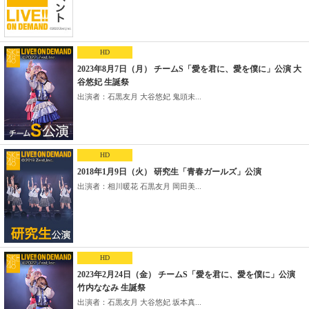
HD
2023年8月7日（月） チームS「愛を君に、愛を僕に」公演 大
谷悠妃 生誕祭
出演者：石黒友月 大谷悠妃 鬼頭未...
HD
2018年1月9日（火） 研究生「青春ガールズ」公演
出演者：相川暖花 石黒友月 岡田美...
HD
2023年2月24日（金） チームS「愛を君に、愛を僕に」公演
竹内ななみ 生誕祭
出演者：石黒友月 大谷悠妃 坂本真...