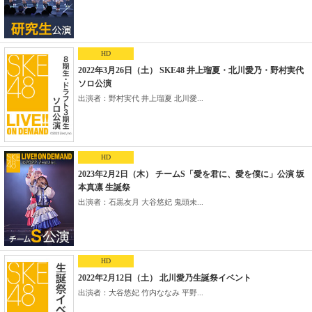
HD
2022年3月26日（土） SKE48 井上瑠夏・北川愛乃・野村実代
ソロ公演
出演者：野村実代 井上瑠夏 北川愛...
HD
2023年2月2日（木） チームS「愛を君に、愛を僕に」公演 坂
本真凛 生誕祭
出演者：石黒友月 大谷悠妃 鬼頭未...
HD
2022年2月12日（土） 北川愛乃生誕祭イベント
出演者：大谷悠妃 竹内ななみ 平野...