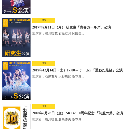
HD
2017年9月11日（月） 研究生「青春ガールズ」公演
出演者：相川暖花 石黒友月 岡田美...
HD
2019年12月14日（土）17:00～ チームS「重ねた足跡」公演
出演者：石黒友月 大谷悠妃 坂本真...
HD
2018年9月28日（金） SKE48 10周年記念 「制服の芽」公演
出演者：相川暖花 倉島杏実 坂本真...