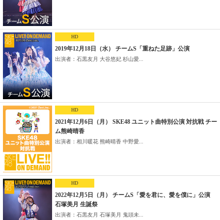
HD
2019年12月18日（水） チームS「重ねた足跡」公演
出演者：石黒友月 大谷悠妃 杉山愛...
HD
2021年12月6日（月） SKE48 ユニット曲特別公演 対抗戦 チー
ム熊崎晴香
出演者：相川暖花 熊崎晴香 中野愛...
HD
2022年12月5日（月） チームS「愛を君に、愛を僕に」公演
石塚美月 生誕祭
出演者：石黒友月 石塚美月 鬼頭未...