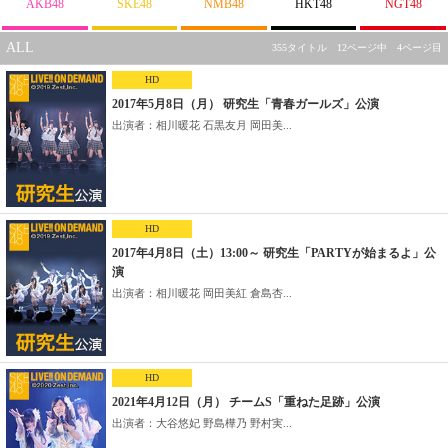
AKB48
SKE48
NMB48
HKT48
NGT48
ALL
355タイトル 12ページ中 4ページ目
HD
2017年5月8日（月） 研究生「青春ガールズ」公演
出演者：相川暖花 石黒友月 岡田美...
HD
2017年4月8日（土）13:00～ 研究生「PARTYが始まるよ」公
演
出演者：相川暖花 岡田美紅 倉島杏...
HD
2021年4月12日（月） チームS「重ねた足跡」公演
出演者：大谷悠妃 野島樺乃 野村実...