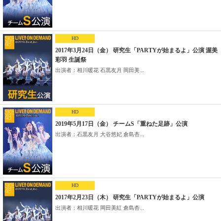
HD
2017年3月24日（金） 研究生「PARTYが始まるよ」公演 渥美
彩羽 生誕祭
出演者：相川暖花 石黒友月 岡田美...
HD
2019年5月17日（金） チームS「重ねた足跡」公演
出演者：石黒友月 大谷悠妃 倉島杏...
HD
2017年2月23日（木） 研究生「PARTYが始まるよ」公演
出演者：相川暖花 岡田美紅 倉島杏...