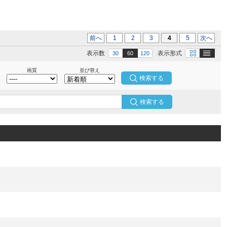
前へ
1
2
3
4
5
次へ
テキスト
画像
表示数
表示形式
30
60
120
画質
並び替え
検索する