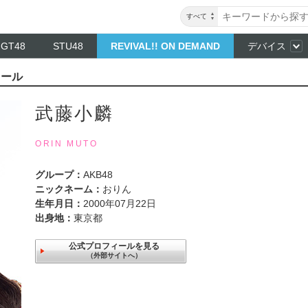
すべて
NGT48
STU48
REVIVAL!! ON DEMAND
デバイス
ィール
武藤小麟
ORIN MUTO
グループ：
AKB48
ニックネーム：
おりん
生年月日：
2000年07月22日
出身地：
東京都
公式プロフィールを見る
（外部サイトへ）