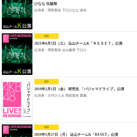
ひなな 生誕祭
出演者：岡田梨奈 下口ひなな 湯本...
HD
2021年6月5日（土） 込山チームK「ＲＥＳＥＴ」公演
出演者：岡田梨奈 込山榛香 下口ひ...
HD
2019年2月1日（金） 研究生 「パジャマドライブ」公演
出演者：大竹ひとみ 岡田梨奈 齋藤...
HD
2019年5月27日（月） 込山チームK「RESET」公演