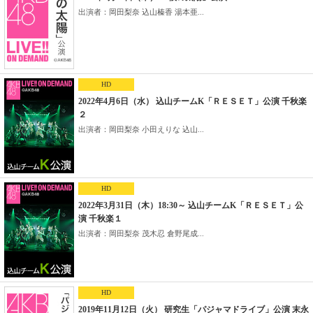
出演者：岡田梨奈 込山榛香 湯本亜...
HD
2022年4月6日（水） 込山チームK「ＲＥＳＥＴ」公演 千秋楽
２
出演者：岡田梨奈 小田えりな 込山...
HD
2022年3月31日（木）18:30～ 込山チームK「ＲＥＳＥＴ」公
演 千秋楽１
出演者：岡田梨奈 茂木忍 倉野尾成...
HD
2019年11月12日（火） 研究生「パジャマドライブ」公演 末永