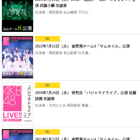
演 武藤小麟 生誕祭
出演者：岡田梨奈 込山榛香 下口ひ...
HD
2022年7月12日（火） 倉野尾チーム4「サムネイル」公演
出演者：岡田梨奈 村山彩希 行天優...
HD
2019年7月24日（水） 研究生「パジャマドライブ」公演 佐藤
詩識 生誕祭
出演者：大竹ひとみ 岡田梨奈 齋藤...
HD
2022年5月23日（月） 倉野尾チーム4「サムネイル」公演