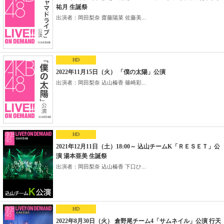
祐月 生誕祭
出演者：岡田梨奈 齋藤陽菜 佐藤美...
HD
2022年11月15日（火） 「僕の太陽」公演
出演者：岡田梨奈 込山榛香 篠崎彩...
HD
2021年12月11日（土）18:00～ 込山チームK「ＲＥＳＥＴ」公
演 湯本亜美 生誕祭
出演者：岡田梨奈 込山榛香 下口ひ...
HD
2022年8月30日（火） 倉野尾チーム4「サムネイル」公演 行天