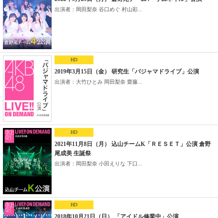
出演者：岡田梨奈 谷口めぐ 村山彩...
HD
2019年3月15日（金） 研究生「パジャマドライブ」公演
出演者：大竹ひとみ 岡田梨奈 齋藤...
HD
2021年11月8日（月） 込山チームK「ＲＥＳＥＴ」公演 倉野
尾成美 生誕祭
出演者：岡田梨奈 小田えりな 下口...
HD
2018年10月21日（日） 「アイドル修業中」公演