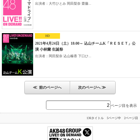
出演者：大竹ひとみ 岡田梨奈 齋藤...
HD
2021年4月24日（土）18:00～ 込山チームK「ＲＥＳＥＴ」公
演 小林蘭 生誕祭
出演者：岡田梨奈 込山榛香 下口ひ...
≪
≫
前のページへ
次のページへ
ページ目を表示
136タイトル 5ページ中 2ページ目