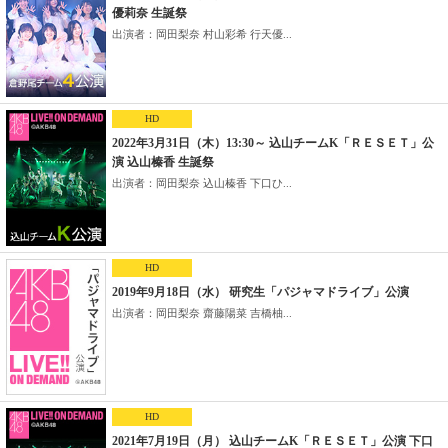
優莉奈 生誕祭
出演者：岡田梨奈 村山彩希 行天優...
HD
2022年3月31日（木）13:30～ 込山チームK「ＲＥＳＥＴ」公
演 込山榛香 生誕祭
出演者：岡田梨奈 込山榛香 下口ひ...
HD
2019年9月18日（水） 研究生「パジャマドライブ」公演
出演者：岡田梨奈 齋藤陽菜 吉橋柚...
HD
2021年7月19日（月） 込山チームK「ＲＥＳＥＴ」公演 下口