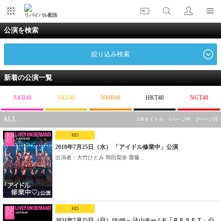
リバイバル配信
公演を検索
絞り込み検索
新着の公演一覧
AKB48
SKE48
NMB48
HKT48
NGT48
ALL
136タイトル 5ページ中 2ページ目
HD
2018年7月25日（水） 「アイドル修業中」公演
出演者：大竹ひとみ 岡田梨奈 齋藤...
HD
2021年7月25日（日）18:00～ 込山チームK「ＲＥＳＥＴ」公