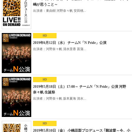
嶋が思うこと～
出演者：東由樹 河野奈々帆 安田桃...
HD
2019年6月12日（水） チームN「N Pride」公演
出演者：河野奈々帆 清水里香 菖蒲...
HD
2019年5月18日（土）17:00～ チームN「N Pride」公演 河野
奈々帆 生誕祭
出演者：河野奈々帆 坂本夏海 清水...
HD
2019年5月10日（金） 小嶋花梨プロデュース ｢難波愛～今、小