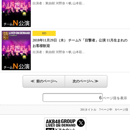
出演者：東由樹 河野奈々帆 山本彩...
HD
2018年11月29日（木） チームN「目撃者」公演 11月生まれの
お客様歓迎
出演者：東由樹 河野奈々帆 山本彩...
≪
≫
前のページへ
次のページへ
ページ目を表示
201タイトル 7ページ中 6ページ目