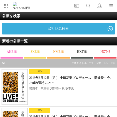
リバイバル配信
公演を検索
絞り込み検索
新着の公演一覧
AKB48
SKE48
NMB48
HKT48
NGT48
ALL
201タイトル 7ページ中 6ページ目
HD
2019年8月12日（月） 小嶋花梨プロデュース 難波愛～今、
小嶋が思うこと～
出演者：東由樹 河野奈々帆 坂本夏...
HD
2019年6月11日（火） 小嶋花梨プロデュース 難波愛～今、