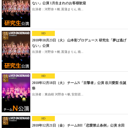
ない」公演 1月生まれのお客様歓迎
出演者：河野奈々帆 菖蒲まりん 南...
HD
2018年10月23日（火） 山本彩プロデュース 研究生「夢は逃げ
ない」公演
出演者：河野奈々帆 菖蒲まりん 南...
HD
2018年12月18日（火） チームN「目撃者」公演 谷川愛梨 生誕
祭
出演者：東由樹 河野奈々帆 安部若...
HD
2018年12月21日（金） チームBII「恋愛禁止条例」公演 水田