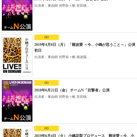
出演者：東由樹 河野奈々帆 安田桃...
HD
2019年4月8日（月） 「難波愛 ～今、小嶋が思うこと～」公演
初日
出演者：東由樹 河野奈々帆 南波陽...
HD
2018年6月22日（金） チームN「目撃者」公演
出演者：東由樹 河野奈々帆 安田桃...
HD
2019年6月4日（火） 小嶋花梨プロデュース 難波愛～今、小