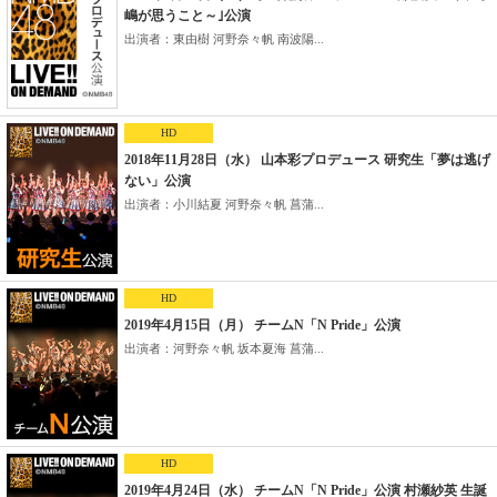
嶋が思うこと～｣公演
出演者：東由樹 河野奈々帆 南波陽...
HD
2018年11月28日（水） 山本彩プロデュース 研究生「夢は逃げ
ない」公演
出演者：小川結夏 河野奈々帆 菖蒲...
HD
2019年4月15日（月） チームN「N Pride」公演
出演者：河野奈々帆 坂本夏海 菖蒲...
HD
2019年4月24日（水） チームN「N Pride」公演 村瀬紗英 生誕