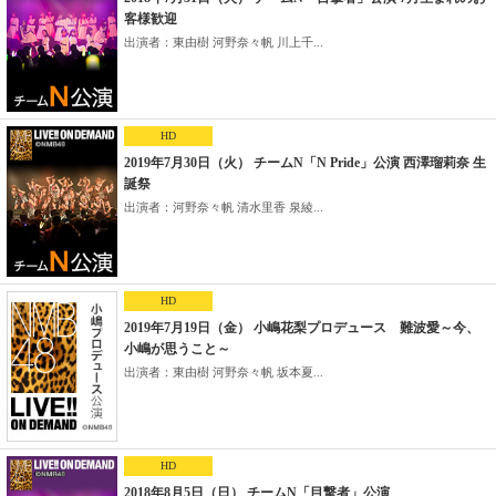
客様歓迎
出演者：東由樹 河野奈々帆 川上千...
HD
2019年7月30日（火） チームN「N Pride」公演 西澤瑠莉奈 生
誕祭
出演者：河野奈々帆 清水里香 泉綾...
HD
2019年7月19日（金） 小嶋花梨プロデュース 難波愛～今、
小嶋が思うこと～
出演者：東由樹 河野奈々帆 坂本夏...
HD
2018年8月5日（日） チームN「目撃者」公演