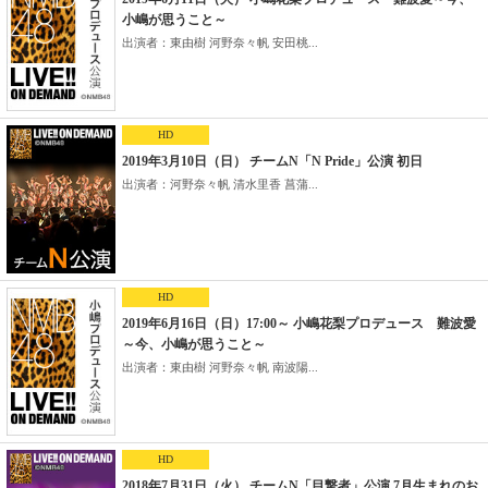
小嶋が思うこと～
出演者：東由樹 河野奈々帆 安田桃...
HD
2019年3月10日（日） チームN「N Pride」公演 初日
出演者：河野奈々帆 清水里香 菖蒲...
HD
2019年6月16日（日）17:00～ 小嶋花梨プロデュース 難波愛
～今、小嶋が思うこと～
出演者：東由樹 河野奈々帆 南波陽...
HD
2018年7月31日（火） チームN「目撃者」公演 7月生まれのお