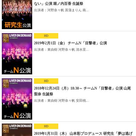
ない」公演 堀ノ内百香 生誕祭
出演者：河野奈々帆 菖蒲まりん 南...
HD
2019年2月1日（金） チームN「目撃者」公演
出演者：東由樹 河野奈々帆 清水里...
HD
2018年12月24日（月）18:30～ チームN「目撃者」公演 山尾
梨奈 生誕祭
出演者：東由樹 河野奈々帆 安田桃...
HD
2019年1月31日（木） 山本彩プロデュース 研究生「夢は逃げ