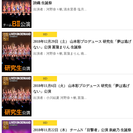
詩織 生誕祭
出演者：河野奈々帆 清水里香 塩月...
HD
2018年12月29日（土） 山本彩プロデュース 研究生「夢は逃げ
ない」公演 菖蒲まりん 生誕祭
出演者：河野奈々帆 菖蒲まりん 南...
HD
2018年11月6日（火） 山本彩プロデュース 研究生「夢は逃げ
ない」公演
出演者：小川結夏 河野奈々帆 菖蒲...
HD
2018年11月22日（木） チームN「目撃者」公演 泉綾乃 生誕祭