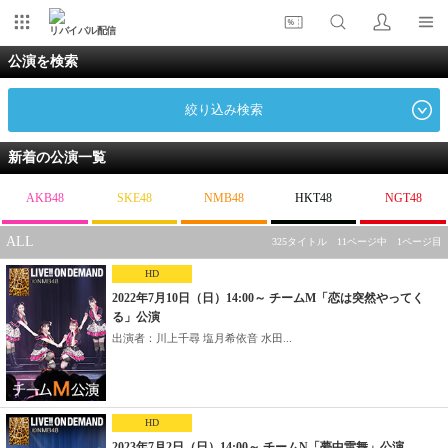
リバイバル配信
公演を検索
絞り込み検索
新着の公演一覧
AKB48
SKE48
NMB48
HKT48
NGT48
ALL
325タイトル 11ページ中 1ページ目
HD
2022年7月10日（日）14:00～ チームM「恋は突然やってく
る」公演
出演者：川上千尋 塩月希依音 水田...
HD
2023年7月2日（日）14:00～ チームN「夢中雷舞」公演