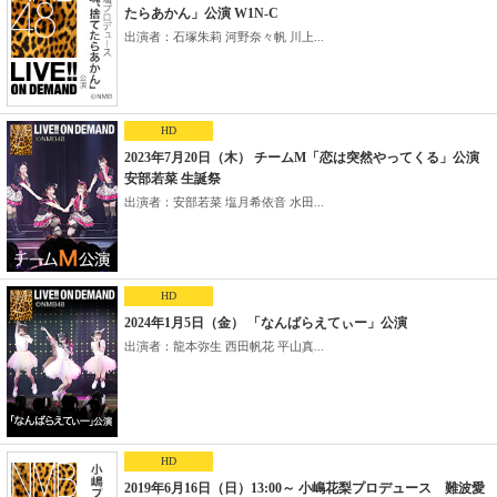
たらあかん」公演 W1N-C
出演者：石塚朱莉 河野奈々帆 川上...
HD
2023年7月20日（木） チームM「恋は突然やってくる」公演
安部若菜 生誕祭
出演者：安部若菜 塩月希依音 水田...
HD
2024年1月5日（金） 「なんばらえてぃー」公演
出演者：龍本弥生 西田帆花 平山真...
HD
2019年6月16日（日）13:00～ 小嶋花梨プロデュース 難波愛