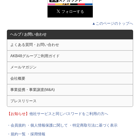
▲このページのトップへ
ヘルプ / お問い合わせ
よくある質問・お問い合わせ
AKB48グループご利用ガイド
メールマガジン
会社概要
事業提携・事業譲渡(M&A)
プレスリリース
【お知らせ】
他社サービスと同じパスワードをご利用の方へ
・会員規約
・個人情報保護に関して
・特定商取引法に基づく表示
・規約一覧
・採用情報