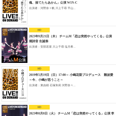
魂、捨てたらあかん」公演 W1N-C
出演者：河野奈々帆 川上千尋 平山...
HD
2023年9月21日（木） チームM「恋は突然やってくる」公演
堀詩音 生誕祭
出演者：安部若菜 川上千尋 塩月希...
HD
2019年5月19日（日）17:00～ 小嶋花梨プロデュース 難波愛
～今、小嶋が思うこと～
出演者：東由樹 石塚朱莉 河野奈々...
HD
2023年8月8日（火） チームM「恋は突然やってくる」公演 李