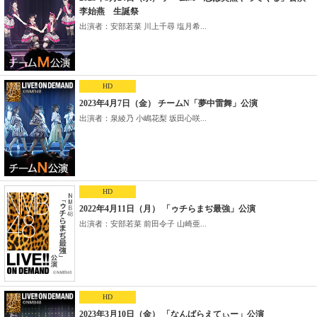
李始燕 生誕祭
出演者：安部若菜 川上千尋 塩月希...
HD
2023年4月7日（金） チームN「夢中雷舞」公演
出演者：泉綾乃 小嶋花梨 坂田心咲...
HD
2022年4月11日（月） 「ゥチらまぢ最強」公演
出演者：安部若菜 前田令子 山崎亜...
HD
2023年3月10日（金） 「なんばらえてぃー」公演