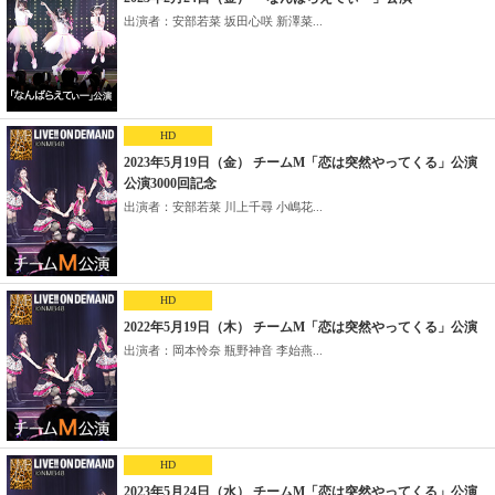
出演者：安部若菜 坂田心咲 新澤菜...
HD
2023年5月19日（金） チームM「恋は突然やってくる」公演
公演3000回記念
出演者：安部若菜 川上千尋 小嶋花...
HD
2022年5月19日（木） チームM「恋は突然やってくる」公演
出演者：岡本怜奈 瓶野神音 李始燕...
HD
2023年5月24日（水） チームM「恋は突然やってくる」公演