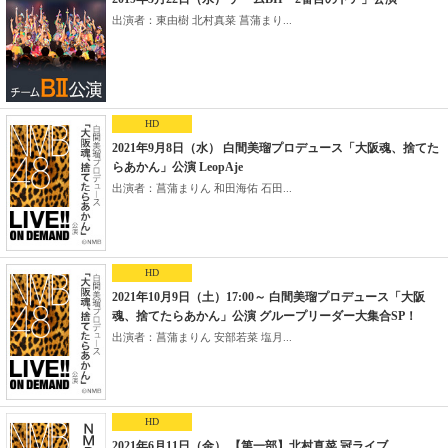
出演者：東由樹 北村真菜 菖蒲まり...
HD
2021年9月8日（水） 白間美瑠プロデュース「大阪魂、捨てた
らあかん」公演 LeopAje
出演者：菖蒲まりん 和田海佑 石田...
HD
2021年10月9日（土）17:00～ 白間美瑠プロデュース「大阪
魂、捨てたらあかん」公演 グループリーダー大集合SP！
出演者：菖蒲まりん 安部若菜 塩月...
HD
2021年6月11日（金） 【第一部】北村真菜 冠ライブ