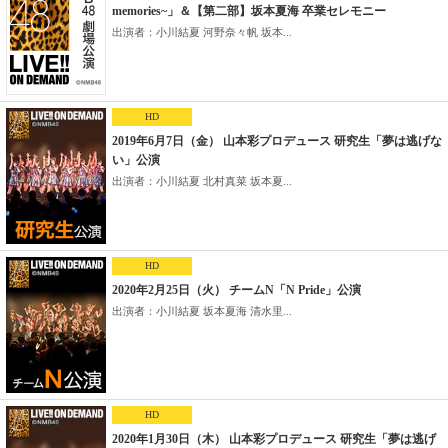
memories~」＆【第二部】坂本夏海 卒業セレモニー
出演者：小川結夏 河野奈々帆 坂本...
HD
2019年6月7日（金） 山本彩プロデュース 研究生「夢は逃げな
い」公演
出演者：小川結夏 北村真菜 坂本夏...
HD
2020年2月25日（火） チームN「N Pride」公演
出演者：小川結夏 坂本夏海 清水里...
HD
2020年1月30日（木） 山本彩プロデュース 研究生「夢は逃げ