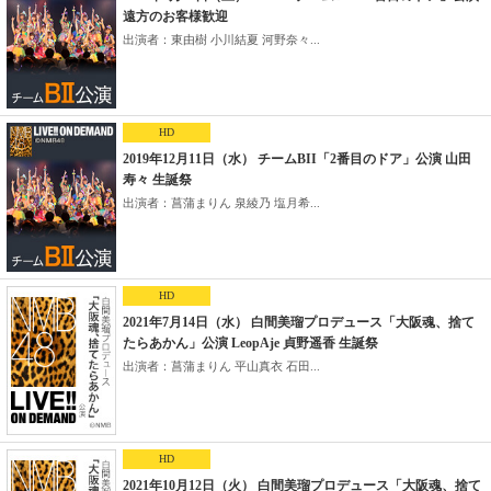
遠方のお客様歓迎
出演者：東由樹 小川結夏 河野奈々...
HD
2019年12月11日（水） チームBII「2番目のドア」公演 山田
寿々 生誕祭
出演者：菖蒲まりん 泉綾乃 塩月希...
HD
2021年7月14日（水） 白間美瑠プロデュース「大阪魂、捨て
たらあかん」公演 LeopAje 貞野遥香 生誕祭
出演者：菖蒲まりん 平山真衣 石田...
HD
2021年10月12日（火） 白間美瑠プロデュース「大阪魂、捨て