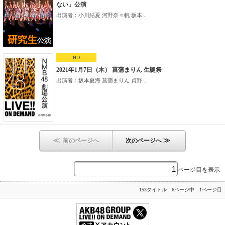
ない」公演
出演者：小川結夏 河野奈々帆 坂本...
HD
2021年1月7日（木） 菖蒲まりん 生誕祭
出演者：坂本夏海 菖蒲まりん 貞野...
≪
≫
前のページへ
次のページへ
ページ目を表示
153タイトル 6ページ中 1ページ目