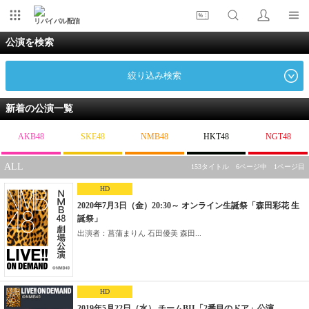
リバイバル配信
公演を検索
絞り込み検索
新着の公演一覧
AKB48
SKE48
NMB48
HKT48
NGT48
ALL
153タイトル 6ページ中 1ページ目
HD
2020年7月3日（金）20:30～ オンライン生誕祭「森田彩花 生
誕祭」
出演者：菖蒲まりん 石田優美 森田...
HD
2019年5月22日（水） チームBII「2番目のドア」公演