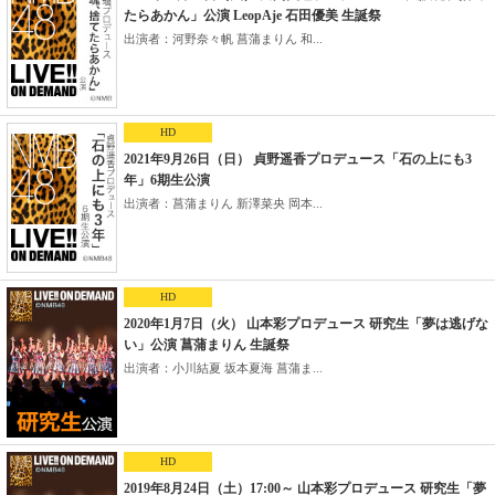
たらあかん」公演 LeopAje 石田優美 生誕祭
出演者：河野奈々帆 菖蒲まりん 和...
HD
2021年9月26日（日） 貞野遥香プロデュース「石の上にも3
年」6期生公演
出演者：菖蒲まりん 新澤菜央 岡本...
HD
2020年1月7日（火） 山本彩プロデュース 研究生「夢は逃げな
い」公演 菖蒲まりん 生誕祭
出演者：小川結夏 坂本夏海 菖蒲ま...
HD
2019年8月24日（土）17:00～ 山本彩プロデュース 研究生「夢