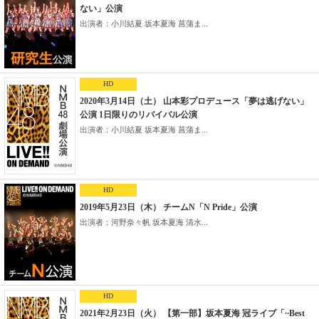
ない」公演
出演者：小川結夏 坂本夏海 菖蒲ま...
HD
2020年3月14日（土） 山本彩プロデュース「夢は逃げない」
公演 1日限りのリバイバル公演
出演者：小川結夏 坂本夏海 菖蒲ま...
HD
2019年5月23日（木） チームN「N Pride」公演
出演者：河野奈々帆 坂本夏海 清水...
HD
2021年2月23日（火） 【第一部】坂本夏海 冠ライブ「~Best