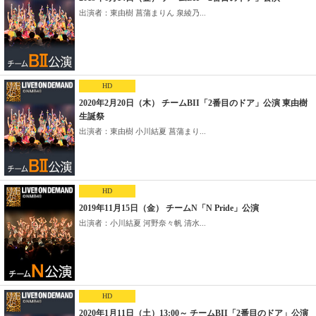
出演者：東由樹 菖蒲まりん 泉綾乃...
HD
2020年2月20日（木） チームBII「2番目のドア」公演 東由樹
生誕祭
出演者：東由樹 小川結夏 菖蒲まり...
HD
2019年11月15日（金） チームN「N Pride」公演
出演者：小川結夏 河野奈々帆 清水...
HD
2020年1月11日（土）13:00～ チームBII「2番目のドア」公演