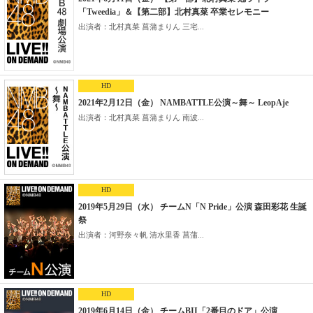
「Tweedia」＆【第二部】北村真菜 卒業セレモニー
出演者：北村真菜 菖蒲まりん 三宅...
HD
2021年2月12日（金） NAMBATTLE公演～舞～ LeopAje
出演者：北村真菜 菖蒲まりん 南波...
HD
2019年5月29日（水） チームN「N Pride」公演 森田彩花 生誕
祭
出演者：河野奈々帆 清水里香 菖蒲...
HD
2019年6月14日（金） チームBII「2番目のドア」公演