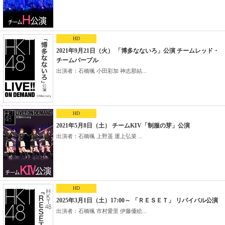
HD
2021年9月21日（火） 「博多なないろ」公演 チームレッド・
チームパープル
出演者：石橋颯 小田彩加 神志那結...
HD
2021年5月8日（土） チームKIV「制服の芽」公演
出演者：石橋颯 上野遥 運上弘菜 ...
HD
2025年3月1日（土）17:00～ 「ＲＥＳＥＴ」 リバイバル公演
出演者：石橋颯 市村愛里 伊藤優絵...