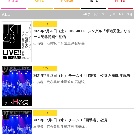
AKB48
SKE48
NMB48
HKT48
NGT48
ALL
244タイトル 9ページ中 1ページ目
HD
2025年7月26日（土） HKT48 19thシングル『半袖天使』リリ
ース記念特別生配信
出演者：石橋颯 市村愛里 栗原紗英...
HD
2024年7月22日（月） チームH「目撃者」公演 石橋颯 生誕祭
出演者：荒巻美咲 生野莉奈 石橋颯...
HD
2023年12月6日（水） チームH「目撃者」公演
出演者：荒巻美咲 生野莉奈 石橋颯...