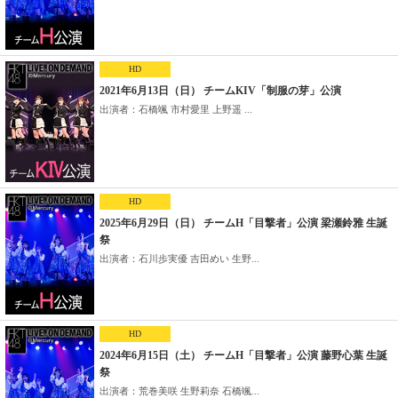
HD
2021年6月13日（日） チームKIV「制服の芽」公演
出演者：石橋颯 市村愛里 上野遥 ...
HD
2025年6月29日（日） チームH「目撃者」公演 梁瀬鈴雅 生誕
祭
出演者：石川歩実優 吉田めい 生野...
HD
2024年6月15日（土） チームH「目撃者」公演 藤野心葉 生誕
祭
出演者：荒巻美咲 生野莉奈 石橋颯...