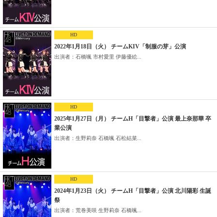
HD
2022年1月18日（火） チームKIV「制服の芽」公演
出演者：石橋颯 市村愛里 伊藤優絵...
HD
2025年1月27日（月） チームH「目撃者」公演 最上奈那華 卒
業公演
出演者：生野莉奈 石橋颯 石松結菜...
HD
2024年1月23日（火） チームH「目撃者」公演 北川陽彩 生誕
祭
出演者：荒巻美咲 生野莉奈 石橋颯...