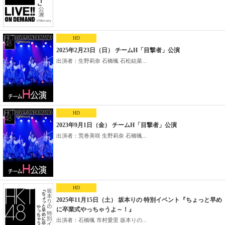
HD
2025年2月23日（日） チームH「目撃者」公演
出演者：生野莉奈 石橋颯 石松結菜...
HD
2023年9月1日（金） チームH「目撃者」公演
出演者：荒巻美咲 生野莉奈 石橋颯...
HD
2025年11月15日（土） 坂本りの 特別イベント『ちょっと早め
に卒業式やっちゃうよ～！』
出演者：石橋颯 市村愛里 坂本りの...