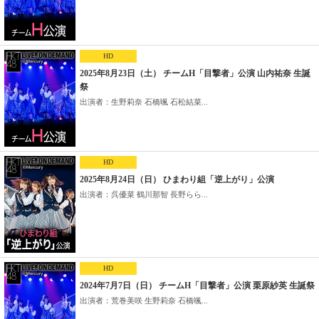
HD
2025年8月23日（土） チームH「目撃者」公演 山内祐奈 生誕
祭
出演者：生野莉奈 石橋颯 石松結菜...
HD
2025年8月24日（日） ひまわり組「逆上がり」公演
出演者：呉優菜 鶴川那智 長野らら...
HD
2024年7月7日（日） チームH「目撃者」公演 栗原紗英 生誕祭
出演者：荒巻美咲 生野莉奈 石橋颯...