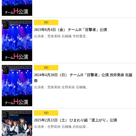
HD
2023年8月4日（金） チームH「目撃者」公演
出演者：荒巻美咲 石橋颯 市村愛里...
HD
2024年4月28日（日） チームH「目撃者」公演 渋井美奈 生誕
祭
出演者：荒巻美咲 生野莉奈 石橋颯...
HD
2025年2月22日（土） ひまわり組「逆上がり」公演
出演者：生野莉奈 石橋颯 石松結菜...