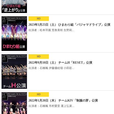
HD
2023年3月25日（土） ひまわり組「パジャマドライブ」公演
出演者：松本羽麗 荒巻美咲 生野莉...
HD
2022年9月10日（土） チームH「RESET」公演
出演者：石橋颯 伊藤優絵瑠 小田彩...
HD
2022年1月20日（木） チームKIV「制服の芽」公演
出演者：石橋颯 市村愛里 運上弘菜...