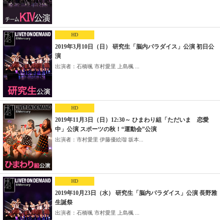
HD
2019年3月10日（日） 研究生「脳内パラダイス」公演 初日公
演
出演者：石橋颯 市村愛里 上島楓 ...
HD
2019年11月3日（日）12:30～ ひまわり組「ただいま 恋愛
中」公演 スポーツの秋！“運動会”公演
出演者：市村愛里 伊藤優絵瑠 坂本...
HD
2019年10月23日（水） 研究生「脳内パラダイス」公演 長野雅
生誕祭
出演者：石橋颯 市村愛里 上島楓 ...