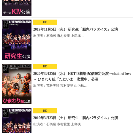
HD
2019年11月5日（火） 研究生「脳内パラダイス」公演
出演者：石橋颯 市村愛里 上島楓 ...
HD
2020年3月25日（水） HKT48劇場 配信限定公演～chain of love
～ ひまわり組「ただいま 恋愛中」公演
出演者：荒巻美咲 市村愛里 山内祐...
HD
2019年3月23日（土） 研究生「脳内パラダイス」公演
出演者：石橋颯 市村愛里 上島楓 ...