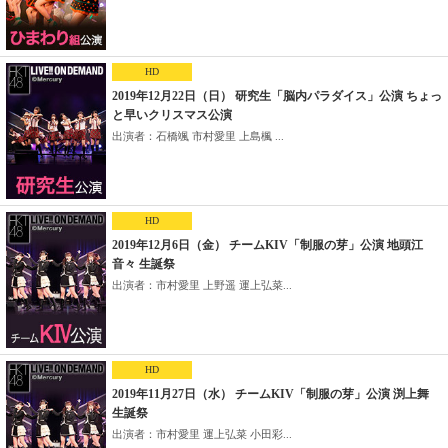
HD
2019年12月22日（日） 研究生「脳内パラダイス」公演 ちょっ
と早いクリスマス公演
出演者：石橋颯 市村愛里 上島楓 ...
HD
2019年12月6日（金） チームKIV「制服の芽」公演 地頭江
音々 生誕祭
出演者：市村愛里 上野遥 運上弘菜...
HD
2019年11月27日（水） チームKIV「制服の芽」公演 渕上舞
生誕祭
出演者：市村愛里 運上弘菜 小田彩...