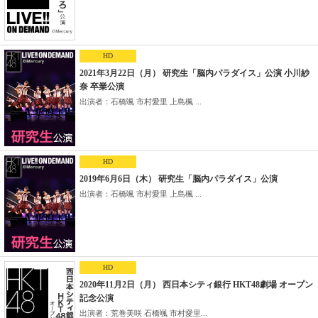
HD
2021年3月22日（月） 研究生「脳内パラダイス」公演 小川紗
奈 卒業公演
出演者：石橋颯 市村愛里 上島楓 ...
HD
2019年6月6日（木） 研究生「脳内パラダイス」公演
出演者：石橋颯 市村愛里 上島楓 ...
HD
2020年11月2日（月） 西日本シティ銀行 HKT48劇場 オープン
記念公演
出演者：荒巻美咲 石橋颯 市村愛里...