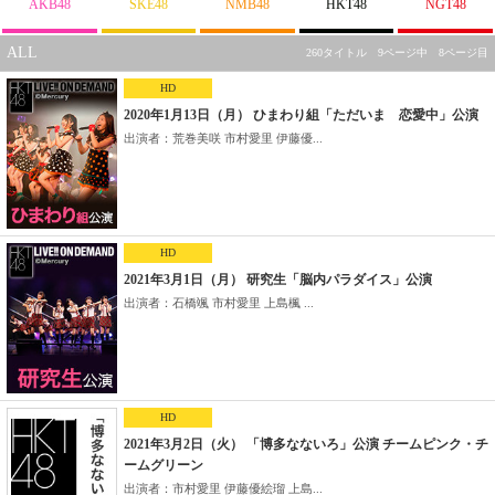
AKB48
SKE48
NMB48
HKT48
NGT48
ALL
260タイトル 9ページ中 8ページ目
HD
2020年1月13日（月） ひまわり組「ただいま 恋愛中」公演
出演者：荒巻美咲 市村愛里 伊藤優...
HD
2021年3月1日（月） 研究生「脳内パラダイス」公演
出演者：石橋颯 市村愛里 上島楓 ...
HD
2021年3月2日（火） 「博多なないろ」公演 チームピンク・チ
ームグリーン
出演者：市村愛里 伊藤優絵瑠 上島...