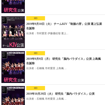
HD
2019年9月10日（火） チームKIV「制服の芽」公演 運上弘菜
生誕祭
出演者：市村愛里 伊藤優絵瑠 運上...
HD
2019年9月9日（月） 研究生「脳内パラダイス」公演 上島楓
生誕祭
出演者：石橋颯 市村愛里 上島楓 ...
HD
2019年10月29日（火） 研究生「脳内パラダイス」公演
出演者：石橋颯 市村愛里 上島楓 ...