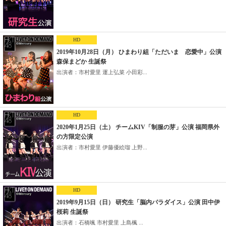
HD
2019年10月28日（月） ひまわり組「ただいま 恋愛中」公演
森保まどか 生誕祭
出演者：市村愛里 運上弘菜 小田彩...
HD
2020年1月25日（土） チームKIV「制服の芽」公演 福岡県外
の方限定公演
出演者：市村愛里 伊藤優絵瑠 上野...
HD
2019年9月15日（日） 研究生「脳内パラダイス」公演 田中伊
桜莉 生誕祭
出演者：石橋颯 市村愛里 上島楓 ...