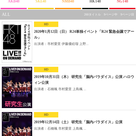
AKB48
SKE48
NMB48
HKT48
NGT48
ALL
260タイトル 9ページ中 9ページ目
HD
2020年1月12日（日） R24単独イベント「R24 緊急会議でアー
ル」
出演者：市村愛里 伊藤優絵瑠 上野...
HD
2019年10月31日（木） 研究生「脳内パラダイス」公演 ハロウ
ィン公演
出演者：石橋颯 市村愛里 上島楓 ...
HD
2019年12月14日（土） 研究生「脳内パラダイス」公演
出演者：石橋颯 市村愛里 上島楓 ...