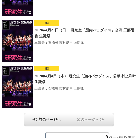
HD
2019年4月21日（日） 研究生「脳内パラダイス」公演 工藤陽
香 生誕祭
出演者：石橋颯 市村愛里 上島楓 ...
HD
2019年4月4日（木） 研究生「脳内パラダイス」公演 村上和叶
生誕祭
出演者：石橋颯 市村愛里 上島楓 ...
≪
≫
前のページへ
次のページへ
ページ目を表示