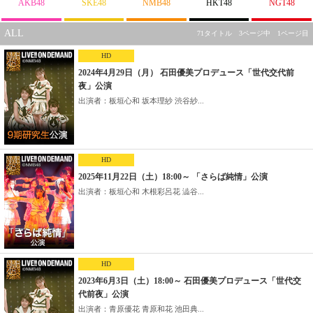
AKB48
SKE48
NMB48
HKT48
NGT48
ALL
71タイトル 3ページ中 1ページ目
HD
2024年4月29日（月） 石田優美プロデュース「世代交代前
夜」公演
出演者：板垣心和 坂本理紗 渋谷紗...
HD
2025年11月22日（土）18:00～ 「さらば純情」公演
出演者：板垣心和 木根彩呂花 澁谷...
HD
2023年6月3日（土）18:00～ 石田優美プロデュース「世代交
代前夜」公演
出演者：青原優花 青原和花 池田典...