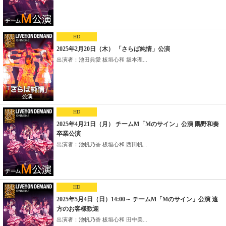
HD
2025年2月20日（木） 「さらば純情」公演
出演者：池田典愛 板垣心和 坂本理...
HD
2025年4月21日（月） チームM「Mのサイン」公演 隅野和奏
卒業公演
出演者：池帆乃香 板垣心和 西田帆...
HD
2025年5月4日（日）14:00～ チームM「Mのサイン」公演 遠
方のお客様歓迎
出演者：池帆乃香 板垣心和 田中美...