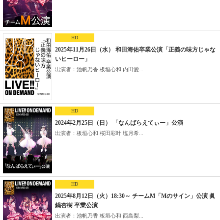
HD
2025年11月26日（水） 和田海佑卒業公演「正義の味方じゃな
いヒーロー」
出演者：池帆乃香 板垣心和 内田愛...
HD
2024年2月25日（日） 「なんばらえてぃー」公演
出演者：板垣心和 桜田彩叶 塩月希...
HD
2025年8月12日（火）18:30～ チームM「Mのサイン」公演 眞
鍋杏樹 卒業公演
出演者：池帆乃香 板垣心和 西島梨...