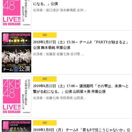
になる。」公演
出演者：坂口渚沙 清水麻璃亜 左伴...
HD
2018年2月17日（土）15:30～ チーム8 「PARTYが始まるよ」
公演 舞木香純 卒業公演
出演者：佐藤栞 佐藤七海 谷川聖 ...
HD
2019年6月22日（土）17:00～ 湯浅順司「その雫は、未来へと
繋がる虹になる。」公演 山田菜々美 卒業公演
出演者：佐藤七海 寺田美咲 山田菜...
HD
2018年1月8日（月） チーム8 「君も8で泣こうじゃないか」公