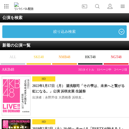
リバイバル配信
公演を検索
絞り込み検索
新着の公演一覧
ALL
SKE48
NMB48
HKT48
NGT48
AKB48
315タイトル 11ページ中 2ページ目
HD
2022年1月17日（月） 湯浅順司「その雫は、未来へと繋がる
虹になる。」公演 浜咲友菜 生誕祭
出演者：永野芹佳 大西桃香 浜咲友...
HD
2019年2月2日（土）16:00～ チーム8 「PARTYが始まるよ」