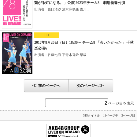
繋がる虹になる。」公演 2023年チーム8 劇場新春公演
出演者：坂口渚沙 清水麻璃亜 吉川...
HD
2017年8月20日（日）18:30～ チーム8 「会いたかった」 千秋
楽公演6
出演者：佐藤七海 下青木香鈴 早坂...
≪
≫
前のページへ
次のページへ
ページ目を表示
315タイトル 11ページ中 2ページ目