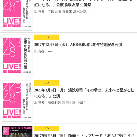
虹になる。」公演 浜咲友菜 生誕祭
出演者：寺田美咲 佐藤朱 清水麻璃...
HD
2017年12月8日（金） AKB48劇場12周年特別記念公演
出演者：----
HD
2023年3月6日（月） 湯浅順司「その雫は、未来へと繋がる虹
になる。」公演
出演者：高橋彩音 吉川七瀬 小田え...
HD
2017年9月3日（日）15:00～ トップリード 「君も8で泣こうじ