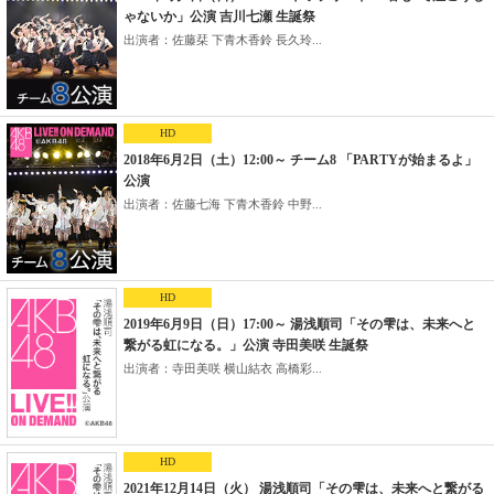
ゃないか」公演 吉川七瀬 生誕祭
出演者：佐藤栞 下青木香鈴 長久玲...
HD
2018年6月2日（土）12:00～ チーム8 「PARTYが始まるよ」
公演
出演者：佐藤七海 下青木香鈴 中野...
HD
2019年6月9日（日）17:00～ 湯浅順司「その雫は、未来へと
繋がる虹になる。」公演 寺田美咲 生誕祭
出演者：寺田美咲 横山結衣 高橋彩...
HD
2021年12月14日（火） 湯浅順司「その雫は、未来へと繋がる