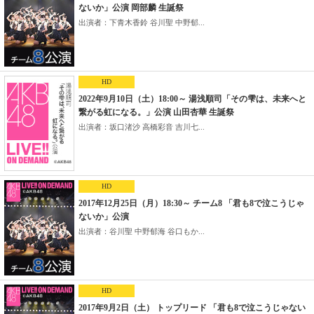
ないか」公演 岡部麟 生誕祭
出演者：下青木香鈴 谷川聖 中野郁...
HD
2022年9月10日（土）18:00～ 湯浅順司「その雫は、未来へと
繋がる虹になる。」公演 山田杏華 生誕祭
出演者：坂口渚沙 高橋彩音 吉川七...
HD
2017年12月25日（月）18:30～ チーム8 「君も8で泣こうじゃ
ないか」公演
出演者：谷川聖 中野郁海 谷口もか...
HD
2017年9月2日（土） トップリード 「君も8で泣こうじゃない