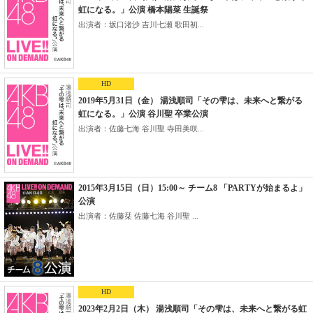
虹になる。」公演 橋本陽菜 生誕祭
出演者：坂口渚沙 吉川七瀬 歌田初...
HD
2019年5月31日（金） 湯浅順司「その雫は、未来へと繋がる
虹になる。」公演 谷川聖 卒業公演
出演者：佐藤七海 谷川聖 寺田美咲...
2015年3月15日（日）15:00～ チーム8 「PARTYが始まるよ」
公演
出演者：佐藤栞 佐藤七海 谷川聖 ...
HD
2023年2月2日（木） 湯浅順司「その雫は、未来へと繋がる虹