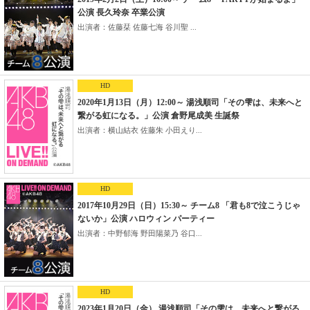
公演 長久玲奈 卒業公演
出演者：佐藤栞 佐藤七海 谷川聖 ...
HD
2020年1月13日（月）12:00～ 湯浅順司「その雫は、未来へと
繋がる虹になる。」公演 倉野尾成美 生誕祭
出演者：横山結衣 佐藤朱 小田えり...
HD
2017年10月29日（日）15:30～ チーム8 「君も8で泣こうじゃ
ないか」公演 ハロウィン パーティー
出演者：中野郁海 野田陽菜乃 谷口...
HD
2023年1月20日（金） 湯浅順司「その雫は、未来へと繋がる