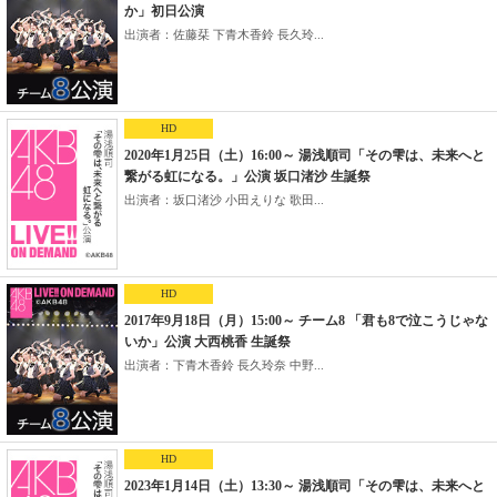
か」初日公演
出演者：佐藤栞 下青木香鈴 長久玲...
HD
2020年1月25日（土）16:00～ 湯浅順司「その雫は、未来へと
繋がる虹になる。」公演 坂口渚沙 生誕祭
出演者：坂口渚沙 小田えりな 歌田...
HD
2017年9月18日（月）15:00～ チーム8 「君も8で泣こうじゃな
いか」公演 大西桃香 生誕祭
出演者：下青木香鈴 長久玲奈 中野...
HD
2023年1月14日（土）13:30～ 湯浅順司「その雫は、未来へと