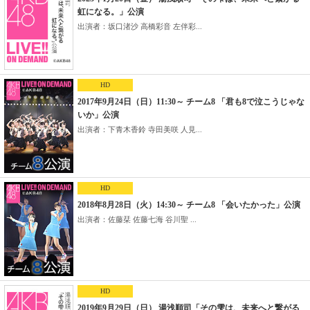
虹になる。」公演
出演者：坂口渚沙 高橋彩音 左伴彩...
HD
2017年9月24日（日）11:30～ チーム8 「君も8で泣こうじゃな
いか」公演
出演者：下青木香鈴 寺田美咲 人見...
HD
2018年8月28日（火）14:30～ チーム8 「会いたかった」公演
出演者：佐藤栞 佐藤七海 谷川聖 ...
HD
2019年9月29日（日） 湯浅順司「その雫は、未来へと繋がる