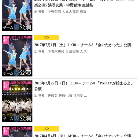
楽公演5 浜咲友菜・中野郁海 生誕祭
出演者：中野郁海 人見古都音 廣瀬...
HD
2017年7月1日（土）11:30～ チーム8 「会いたかった」公演
出演者：下青木香鈴 寺田美咲 人見...
2015年2月22日（日）11:30～ チーム8 「PARTYが始まるよ」
公演
出演者：佐藤栞 佐藤七海 谷川聖 ...
HD
2017年4月4日（火）14:30～ チーム8 「会いたかった」公演