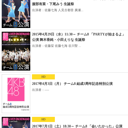
服部有菜・下尾みう 生誕祭
出演者：佐藤七海 人見古都音 廣瀬...
2015年4月29日（水）11:30～ チーム8 「PARTYが始まるよ」
公演 舞木香純・小田えりな 生誕祭
出演者：佐藤栞 佐藤七海 谷川聖 ...
HD
2017年4月3日（月） チーム8 結成3周年記念特別公演
出演者：----
HD
2017年7月1日（土）18:30～ チーム8 「会いたかった」公演