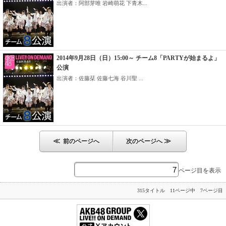
出演者：阿部芽唯 岩崎萌花 下青木...
2014年9月28日（日）15:00～ チーム8「PARTYが始まるよ」
公演
出演者：佐藤栞 佐藤七海 谷川聖 ...
≪
≫
前のページへ
次のページへ
ページ目を表示
315タイトル 11ページ中 7ページ目