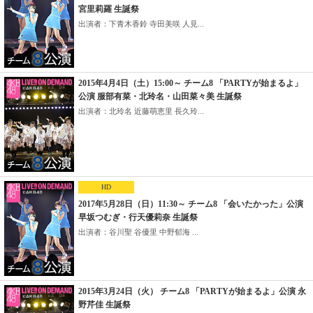
宮里莉羅 生誕祭
出演者：下青木香鈴 寺田美咲 人見...
2015年4月4日（土）15:00～ チーム8 「PARTYが始まるよ」
公演 服部有菜・北玲名・山田菜々美 生誕祭
出演者：北玲名 近藤萌恵里 長久玲...
HD
2017年5月28日（日）11:30～ チーム8 「会いたかった」公演
早坂つむぎ・行天優莉奈 生誕祭
出演者：谷川聖 谷優里 中野郁海 ...
2015年3月24日（火） チーム8 「PARTYが始まるよ」公演 永
野芹佳 生誕祭