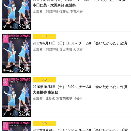
本田仁美・太田奈緒 生誕祭
出演者：阿部芽唯 佐藤栞 下青木香...
HD
2017年6月11日（日）11:30～ チーム8 「会いたかった」公演
出演者：阿部芽唯 寺田美咲 人見古...
HD
2016年10月8日（土）15:00～ チーム8 「会いたかった」公演
大西桃香 生誕祭
出演者：北玲名 近藤萌恵里 谷優里...
HD
2017年8月20日（日）15:00～ チーム8 「会いたかった」 千秋