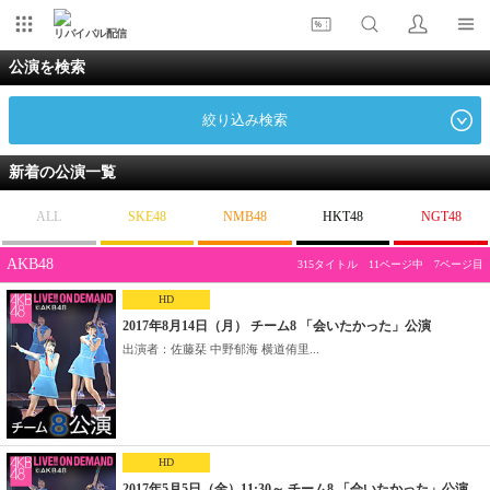
リバイバル配信
公演を検索
絞り込み検索
新着の公演一覧
ALL
SKE48
NMB48
HKT48
NGT48
AKB48
315タイトル 11ページ中 7ページ目
HD
2017年8月14日（月） チーム8 「会いたかった」公演
出演者：佐藤栞 中野郁海 横道侑里...
HD
2017年5月5日（金）11:30～ チーム8 「会いたかった」公演