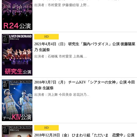
出演者：市村愛里 伊藤優絵瑠 上野...
HD
2021年4月4日（日） 研究生「脳内パラダイス」公演 後藤陽菜
乃 生誕祭
出演者：石橋颯 市村愛里 上島楓 ...
2016年3月7日（月） チームKIV「シアターの女神」公演 今田
美奈 生誕祭
出演者：渕上舞 今田美奈 岩花詩乃...
HD
2018年12月28日（金） ひまわり組「ただいま 恋愛中」公演