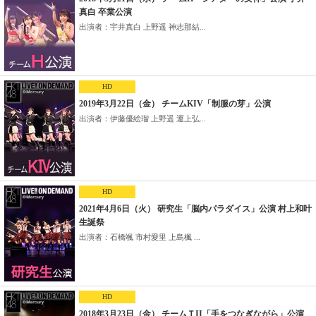
真白 卒業公演
出演者：宇井真白 上野遥 神志那結...
HD
2019年3月22日（金） チームKIV「制服の芽」公演
出演者：伊藤優絵瑠 上野遥 運上弘...
HD
2021年4月6日（火） 研究生「脳内パラダイス」公演 村上和叶
生誕祭
出演者：石橋颯 市村愛里 上島楓 ...
HD
2018年3月23日（金） チームＴII「手をつなぎながら」公演