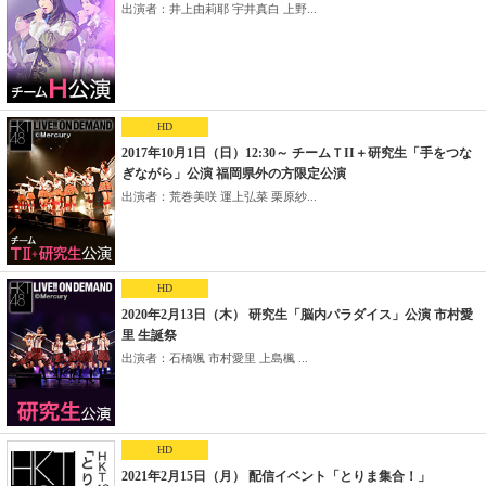
出演者：井上由莉耶 宇井真白 上野...
HD
2017年10月1日（日）12:30～ チームＴII＋研究生「手をつな
ぎながら」公演 福岡県外の方限定公演
出演者：荒巻美咲 運上弘菜 栗原紗...
HD
2020年2月13日（木） 研究生「脳内パラダイス」公演 市村愛
里 生誕祭
出演者：石橋颯 市村愛里 上島楓 ...
HD
2021年2月15日（月） 配信イベント「とりま集合！」