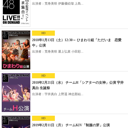
出演者：荒巻美咲 伊藤優絵瑠 上島...
HD
2018年1月13日（土）12:30～ ひまわり組「ただいま 恋愛
中」公演
出演者：荒巻美咲 運上弘菜 小田彩...
HD
2018年2月21日（水） チームH「シアターの女神」公演 宇井
真白 生誕祭
出演者：宇井真白 上野遥 神志那結...
HD
2019年2月11日（月） チームKIV「制服の芽」公演