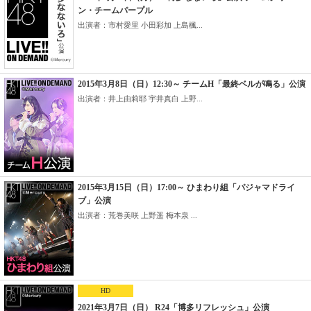
ン・チームパープル
出演者：市村愛里 小田彩加 上島楓...
2015年3月8日（日）12:30～ チームH「最終ベルが鳴る」公演
出演者：井上由莉耶 宇井真白 上野...
2015年3月15日（日）17:00～ ひまわり組「パジャマドライ
ブ」公演
出演者：荒巻美咲 上野遥 梅本泉 ...
HD
2021年3月7日（日） R24「博多リフレッシュ」公演