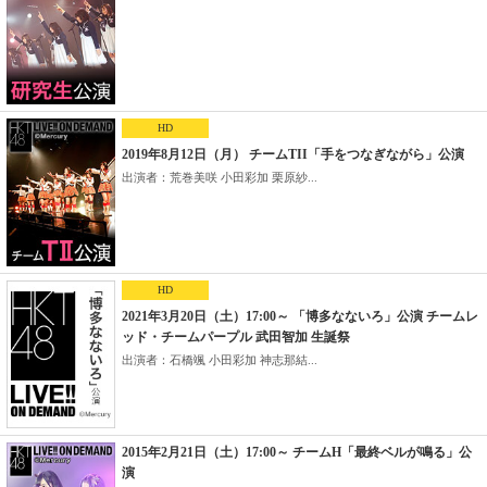
HD
2019年8月12日（月） チームTII「手をつなぎながら」公演
出演者：荒巻美咲 小田彩加 栗原紗...
HD
2021年3月20日（土）17:00～ 「博多なないろ」公演 チームレ
ッド・チームパープル 武田智加 生誕祭
出演者：石橋颯 小田彩加 神志那結...
2015年2月21日（土）17:00～ チームH「最終ベルが鳴る」公
演