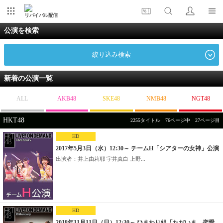
リバイバル配信
公演を検索
絞り込み検索
新着の公演一覧
ALL
AKB48
SKE48
NMB48
NGT48
HKT48
2255タイトル 76ページ中 27ページ目
HD
2017年5月3日（水）12:30～ チームH「シアターの女神」公演
出演者：井上由莉耶 宇井真白 上野...
HD
2018年11月11日（日）12:30～ ひまわり組「ただいま 恋愛