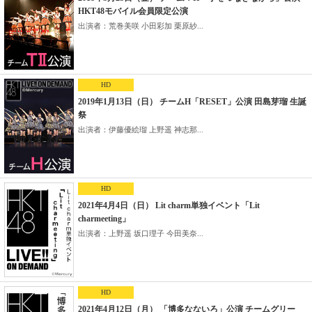
HKT48モバイル会員限定公演
出演者：荒巻美咲 小田彩加 栗原紗...
HD
2019年1月13日（日） チームH「RESET」公演 田島芽瑠 生誕
祭
出演者：伊藤優絵瑠 上野遥 神志那...
HD
2021年4月4日（日） Lit charm単独イベント「Lit
charmeeting」
出演者：上野遥 坂口理子 今田美奈...
HD
2021年4月12日（月） 「博多なないろ」公演 チームグリー