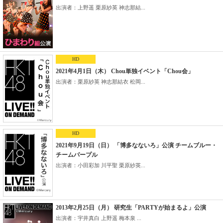
出演者：上野遥 栗原紗英 神志那結...
HD
2021年4月1日（木） Chou単独イベント「Chou会」
出演者：栗原紗英 神志那結衣 松岡...
HD
2021年9月19日（日） 「博多なないろ」公演 チームブルー・
チームパープル
出演者：小田彩加 川平聖 栗原紗英...
2013年2月25日（月） 研究生「PARTYが始まるよ」公演
出演者：宇井真白 上野遥 梅本泉 ...