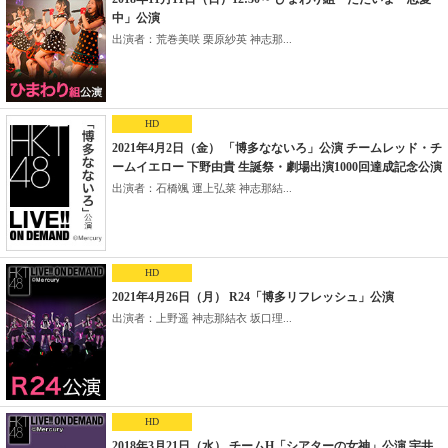
中」公演
出演者：荒巻美咲 栗原紗英 神志那...
HD
2021年4月2日（金） 「博多なないろ」公演 チームレッド・チ
ームイエロー 下野由貴 生誕祭・劇場出演1000回達成記念公演
出演者：石橋颯 運上弘菜 神志那結...
HD
2021年4月26日（月） R24「博多リフレッシュ」公演
出演者：上野遥 神志那結衣 坂口理...
HD
2018年3月21日（水） チームH「シアターの女神」公演 宇井