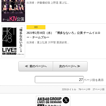
出演者：伊藤優絵瑠 上野遥 運上弘...
HD
2021年2月10日（水） 「博多なないろ」公演 チームイエロ
ー・チームブルー
出演者：運上弘菜 川平聖 栗原紗英...
≪
≫
前のページへ
次のページへ
ページ目を表示
2255タイトル 76ページ中 27ページ目