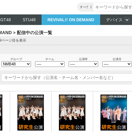
すべて
NGT48
STU48
REVIVAL!! ON DEMAND
デバイス
DEMAND > 配信中の公演一覧
 19ページ目を表示
グループ
チーム
公演年
公演月