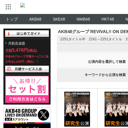
トップ
AKB48
SKE48
NMB48
HKT48
AKB48グループ REVIVAL!! ON 
2251タイトル中 2161～2251タイトル
月額見放題
5,478円
月額
(税込)
※各48グループ月額サービスに加
公演内容を選択して検索
入中は1,628円（税込）！
キーワードから公演を検索