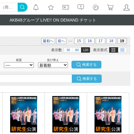
AKB48グループ LIVE!! ON DEMAND チケット
...
最初へ
前へ
15
16
17
18
19
画像
テキスト
表示数
表示形式
30
60
120
画質
並び替え
検索する