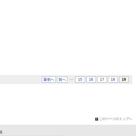
...
最初へ
前へ
15
16
17
18
19
このページのトップへ
報