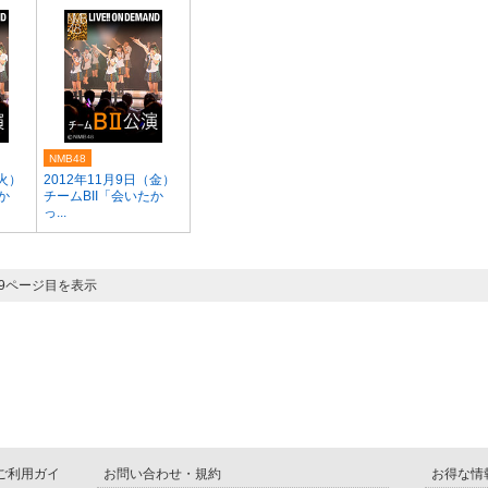
NMB48
（火）
2012年11月9日（金）
か
チームBII「会いたか
っ...
 19ページ目を表示
D ご利用ガイ
お問い合わせ・規約
お得な情