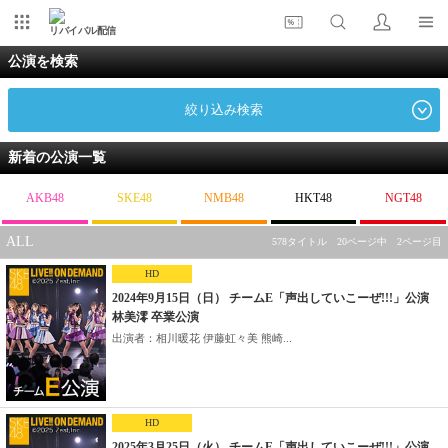
リバイバル配信
公演を検索
絞り込み検索
新着の公演一覧
AKB48
SKE48
NMB48
HKT48
NGT48
ALL
578タイトル 20ページ中 2ページ目
HD
2024年9月15日（日） チームE「声出していこーぜ!!!」公演
林美澪 卒業公演
出演者：相川暖花 伊藤虹々美 熊崎...
HD
2025年3月25日（火） チームE「声出していこーぜ!!!」公演