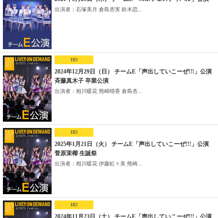
出演者：石塚美月 倉島杏実 鈴木恋...
HD
2024年12月29日（日） チームE「声出していこーぜ!!!」公演
斉藤真木子 卒業公演
出演者：相川暖花 熊崎晴香 倉島杏...
HD
2025年1月21日（火） チームE「声出していこーぜ!!!」公演
菅原茉椰 生誕祭
出演者：相川暖花 伊藤虹々美 熊崎...
HD
2024年11月23日（土） チームE「声出していこーぜ!!!」公演