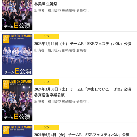
林美澪 生誕祭
出演者：相川暖花 熊崎晴香 倉島杏...
HD
2023年1月14日（土） チームE「SKEフェスティバル」公演
出演者：相川暖花 熊崎晴香 倉島杏...
HD
2024年3月30日（土） チームE「声出していこーぜ!!!」公演
谷真理佳 卒業公演
出演者：相川暖花 熊崎晴香 倉島杏...
HD
2021年6月4日（金） チームE「SKEフェスティバル」公演