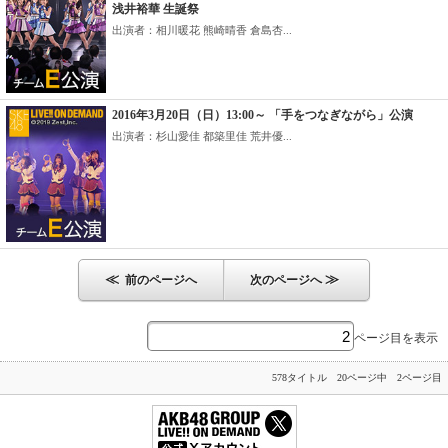
浅井裕華 生誕祭
出演者：相川暖花 熊崎晴香 倉島杏...
2016年3月20日（日）13:00～ 「手をつなぎながら」公演
出演者：杉山愛佳 都築里佳 荒井優...
≪
≫
前のページへ
次のページへ
ページ目を表示
578タイトル 20ページ中 2ページ目