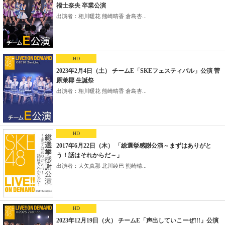
福士奈央 卒業公演
出演者：相川暖花 熊崎晴香 倉島杏...
HD
2023年2月4日（土） チームE「SKEフェスティバル」公演 菅
原茉椰 生誕祭
出演者：相川暖花 熊崎晴香 倉島杏...
HD
2017年6月22日（木） 「総選挙感謝公演～まずはありがと
う！話はそれからだ～」
出演者：大矢真那 北川綾巴 熊崎晴...
HD
2023年12月19日（火） チームE「声出していこーぜ!!!」公演