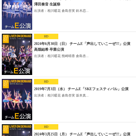
澤田奏音 生誕祭
出演者：相川暖花 倉島杏実 鈴木恋...
HD
2024年6月30日（日） チームE「声出していこーぜ!!!」公演
高畑結希 卒業公演
出演者：相川暖花 熊崎晴香 倉島杏...
HD
2019年7月3日（水） チームE「SKEフェスティバル」公演
出演者：相川暖花 倉島杏実 坂本真...
HD
2024年3月25日（月） チームE「声出していこーぜ!!!」公演