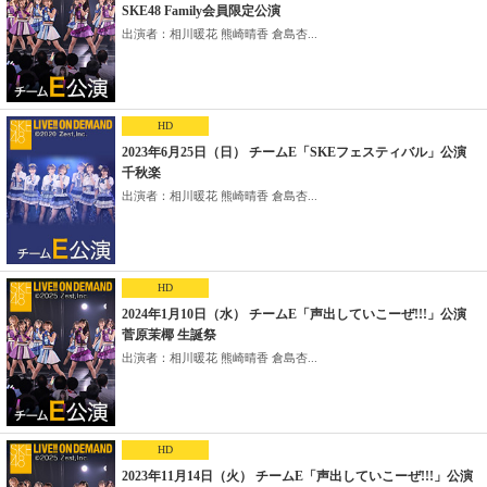
SKE48 Family会員限定公演
出演者：相川暖花 熊崎晴香 倉島杏...
HD
2023年6月25日（日） チームE「SKEフェスティバル」公演
千秋楽
出演者：相川暖花 熊崎晴香 倉島杏...
HD
2024年1月10日（水） チームE「声出していこーぜ!!!」公演
菅原茉椰 生誕祭
出演者：相川暖花 熊崎晴香 倉島杏...
HD
2023年11月14日（火） チームE「声出していこーぜ!!!」公演