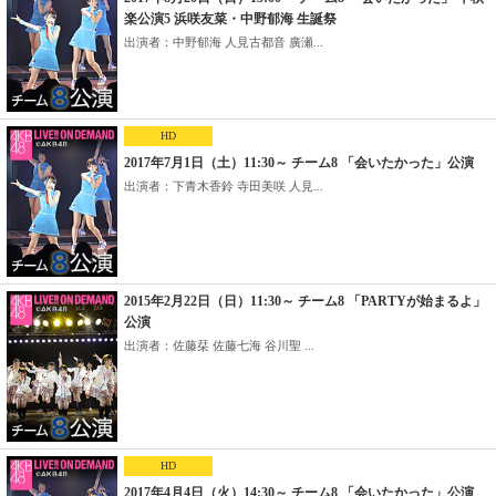
楽公演5 浜咲友菜・中野郁海 生誕祭
出演者：中野郁海 人見古都音 廣瀬...
HD
2017年7月1日（土）11:30～ チーム8 「会いたかった」公演
出演者：下青木香鈴 寺田美咲 人見...
2015年2月22日（日）11:30～ チーム8 「PARTYが始まるよ」
公演
出演者：佐藤栞 佐藤七海 谷川聖 ...
HD
2017年4月4日（火）14:30～ チーム8 「会いたかった」公演