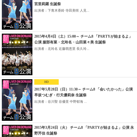
宮里莉羅 生誕祭
出演者：下青木香鈴 寺田美咲 人見...
2015年4月4日（土）15:00～ チーム8 「PARTYが始まるよ」
公演 服部有菜・北玲名・山田菜々美 生誕祭
出演者：北玲名 近藤萌恵里 長久玲...
HD
2017年5月28日（日）11:30～ チーム8 「会いたかった」公演
早坂つむぎ・行天優莉奈 生誕祭
出演者：谷川聖 谷優里 中野郁海 ...
2015年3月24日（火） チーム8 「PARTYが始まるよ」公演 永
野芹佳 生誕祭