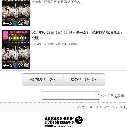
出演者：阿部芽唯 岩崎萌花 下青木...
2014年9月28日（日）15:00～ チーム8「PARTYが始まるよ」
公演
出演者：佐藤栞 佐藤七海 谷川聖 ...
≪
≫
前のページへ
次のページへ
ページ目を表示
315タイトル 11ページ中 7ページ目