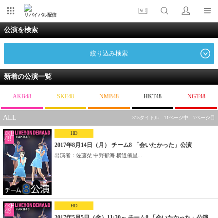
リバイバル配信
公演を検索
絞り込み検索
新着の公演一覧
AKB48
SKE48
NMB48
HKT48
NGT48
ALL
315タイトル 11ページ中 7ページ目
HD
2017年8月14日（月） チーム8 「会いたかった」公演
出演者：佐藤栞 中野郁海 横道侑里...
HD
2017年5月5日（金）11:30～ チーム8 「会いたかった」公演