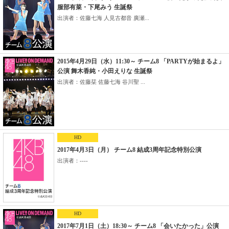
服部有菜・下尾みう 生誕祭
出演者：佐藤七海 人見古都音 廣瀬...
2015年4月29日（水）11:30～ チーム8 「PARTYが始まるよ」
公演 舞木香純・小田えりな 生誕祭
出演者：佐藤栞 佐藤七海 谷川聖 ...
HD
2017年4月3日（月） チーム8 結成3周年記念特別公演
出演者：----
HD
2017年7月1日（土）18:30～ チーム8 「会いたかった」公演