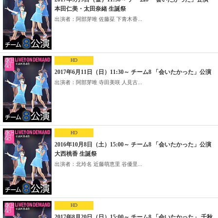
本田仁美・太田奈緒 生誕祭
出演者：阿部芽唯 佐藤栞 下青木香...
HD
2017年6月11日（日）11:30～ チーム8 「会いたかった」公演
出演者：阿部芽唯 寺田美咲 人見古...
HD
2016年10月8日（土）15:00～ チーム8 「会いたかった」公演
大西桃香 生誕祭
出演者：北玲名 近藤萌恵里 谷優里...
HD
2017年8月20日（日）15:00～ チーム8 「会いたかった」 千秋