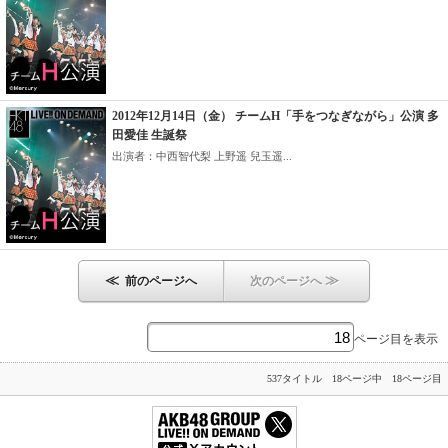
2012年12月14日（金） チームH「手をつなぎながら」公演 多
田愛佳 生誕祭
出演者：中西智代梨 上野遥 兒玉遥...
≪
≫
前のページへ
次のページへ
ページ目を表示
537タイトル 18ページ中 18ページ目