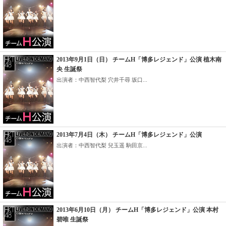
2013年9月1日（日） チームH「博多レジェンド」公演 植木南
央 生誕祭
出演者：中西智代梨 穴井千尋 坂口...
2013年7月4日（木） チームH「博多レジェンド」公演
出演者：中西智代梨 兒玉遥 駒田京...
2013年6月10日（月） チームH「博多レジェンド」公演 本村
碧唯 生誕祭