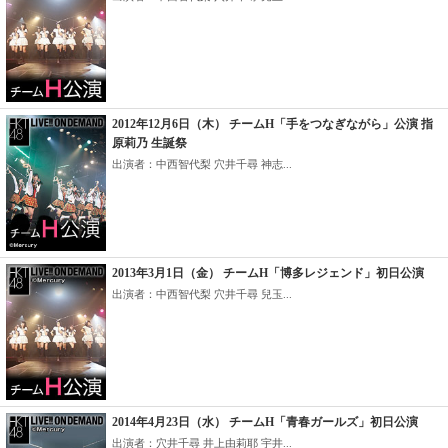
2012年12月6日（木） チームH「手をつなぎながら」公演 指
原莉乃 生誕祭
出演者：中西智代梨 穴井千尋 神志...
2013年3月1日（金） チームH「博多レジェンド」初日公演
出演者：中西智代梨 穴井千尋 兒玉...
2014年4月23日（水） チームH「青春ガールズ」初日公演
出演者：穴井千尋 井上由莉耶 宇井...