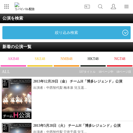
リバイバル配信
公演を検索
絞り込み検索
新着の公演一覧
AKB48
SKE48
NMB48
HKT48
NGT48
ALL
537タイトル 18ページ中 18ページ目
2013年12月20日（金） チームH「博多レジェンド」公演
出演者：中西智代梨 梅本泉 兒玉遥...
2013年5月28日（火） チームH「博多レジェンド」公演
出演者：中西智代梨 穴井千尋 兒玉...