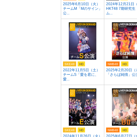
2025年6月10日（火）
2024年12月21日
チームM「Mのサイン」
HKT48 7期研究
公...
ム...
SKE48
HD
NMB48
HD
2022年11月5日（土）
2025年2月20日
チームS「愛を君に、
「さらば純情」公
愛...
SKE48
HD
NMB48
HD
2024年11月26日（火）
2025年6月27日