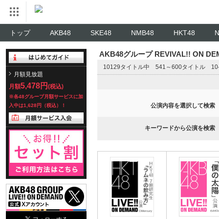
トップ
AKB48
SKE48
NMB48
HKT48
AKB48グループ REVIVAL!! ON 
10129タイトル中 541～600タイトル 
月額見放題
5,478円
月額
(税込)
※各48グループ月額サービスに加
公演内容を選択して検索
入中は1,628円（税込）！
キーワードから公演を検索