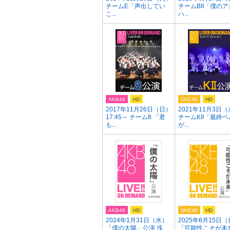
チームE「声出してい
チームBII「僕のア
こ...
ハ...
AKB48
HD
SKE48
HD
2017年11月26日（日）
2021年11月3日
17:45～ チーム8 「君
チームKII「最終ベ
も...
が...
AKB48
HD
SKE48
HD
2024年1月31日（水）
2025年6月15日
「僕の太陽」公演 浅
「可能性こそが未