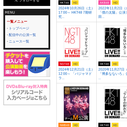
HKT48
HD
AKB48
HD
2024年10月26日（土）
2022年11月2日
17:00～ HKT48 7期研
「僕の太陽」公演 
究...
田...
一覧メニュー
トップページ
配信中の公演一覧
ニュース一覧
NGT48
HD
HKT48
HD
2024年12月21日（土）
2020年11月27日
12:00～ 「パジャマド
「博多なないろ」
ラ...
...
NMB48
HD
HKT48
HD