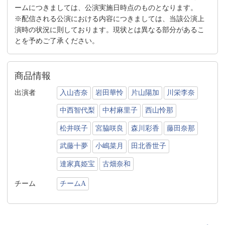
ームにつきましては、公演実施日時点のものとなります。
※配信される公演における内容につきましては、当該公演上
演時の状況に則しております。現状とは異なる部分があるこ
とを予めご了承ください。
商品情報
出演者
入山杏奈
岩田華怜
片山陽加
川栄李奈
中西智代梨
中村麻里子
西山怜那
松井咲子
宮脇咲良
森川彩香
藤田奈那
武藤十夢
小嶋菜月
田北香世子
達家真姫宝
古畑奈和
チーム
チームA