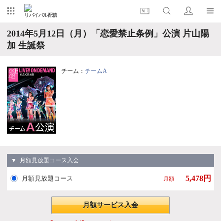
リバイバル配信
2014年5月12日（月）「恋愛禁止条例」公演 片山陽
加 生誕祭
チーム：
チームA
▼ 月額見放題コース入会
5,478円
月額見放題コース
月額
月額サービス入会