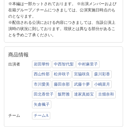
※本編は一部カットされております。 ※出演メンバーおよび
在籍グループ／チームにつきましては、公演実施日時点のも
のとなります。
※配信される公演における内容につきましては、当該公演上
演時の状況に則しております。現状とは異なる部分があるこ
とを予めご了承ください。
商品情報
出演者
岩田華怜
中西智代梨
中村麻里子
西山怜那
松井咲子
宮脇咲良
森川彩香
市川愛美
藤田奈那
武藤十夢
小嶋菜月
田北香世子
飯野雅
達家真姫宝
古畑奈和
矢倉楓子
チーム
チームA