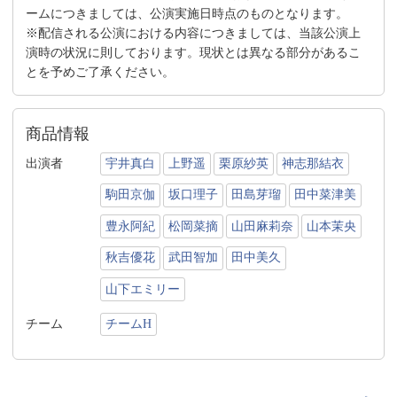
ームにつきましては、公演実施日時点のものとなります。
※配信される公演における内容につきましては、当該公演上
演時の状況に則しております。現状とは異なる部分があるこ
とを予めご了承ください。
商品情報
出演者
宇井真白
上野遥
栗原紗英
神志那結衣
駒田京伽
坂口理子
田島芽瑠
田中菜津美
豊永阿紀
松岡菜摘
山田麻莉奈
山本茉央
秋吉優花
武田智加
田中美久
山下エミリー
チーム
チームH