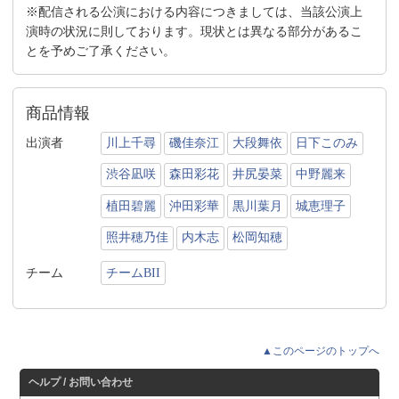
※配信される公演における内容につきましては、当該公演上
演時の状況に則しております。現状とは異なる部分があるこ
とを予めご了承ください。
商品情報
出演者
川上千尋
磯佳奈江
大段舞依
日下このみ
渋谷凪咲
森田彩花
井尻晏菜
中野麗来
植田碧麗
沖田彩華
黒川葉月
城恵理子
照井穂乃佳
内木志
松岡知穂
チーム
チームBII
▲このページのトップへ
ヘルプ / お問い合わせ