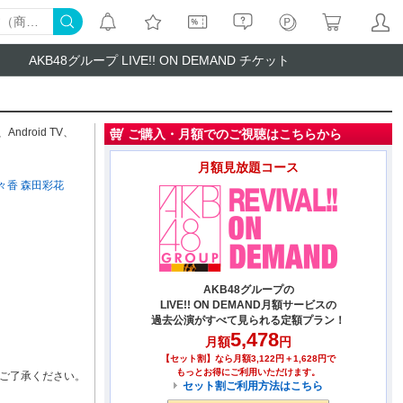
AKB48グループ LIVE!! ON DEMAND チケット
、
Android TV
、
ご購入・月額でのご視聴はこちらから
月額見放題コース
々香
森田彩花
AKB48グループの
LIVE!! ON DEMAND月額サービスの
過去公演がすべて見られる定額プラン！
5,478
月額
円
【セット割】なら月額3,122円＋1,628円で
もっとお得にご利用いただけます。
ご了承ください。
セット割ご利用方法はこちら