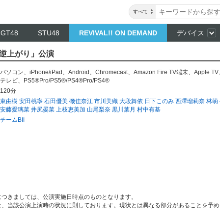
すべて
NGT48
STU48
REVIVAL!! ON DEMAND
デバイス
I「逆上がり」公演
パソコン
、
iPhone/iPad
、
Android
、
Chromecast
、
Amazon Fire TV端末
、
Apple TV
テレビ
、
PS5®Pro/PS5®/PS4®Pro/PS4®
120分
東由樹
安田桃寧
石田優美
磯佳奈江
市川美織
大段舞依
日下このみ
西澤瑠莉奈
林萌
安藤愛璃菜
井尻晏菜
上枝恵美加
山尾梨奈
黒川葉月
村中有基
チームBII
につきましては、公演実施日時点のものとなります。
は、当該公演上演時の状況に則しております。現状とは異なる部分があることを予め