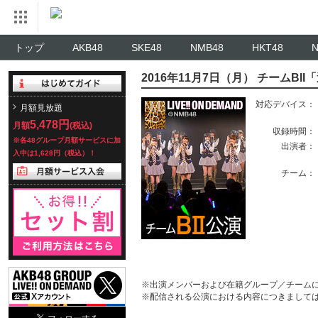
トップ
AKB48
SKE48
NMB48
HKT48
2016年11月7日（月） チームBI
対応デバイス：
月額見放題
5,478円
月額
(税込)
収録時間：
※各48グループ月額サービスに加
出演者：
入中は1,628円（税込）！
チーム：
※出演メンバーおよび在籍グループ／チーム
※配信される公演における内容につきまして