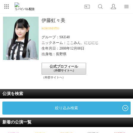
リバイバル配信
伊藤虹々美
KOKOMI ITO
グループ：SKE48
ニックネーム：ここみん、にじにじ
生年月日：2008年12月08日
出身地：長野県
公式プロフィール
（外部サイトへ）
（外部サイトへ）
公演を検索
絞り込み検索
新着の公演一覧