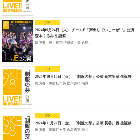
HD
2024年9月24日（火） チームE「声出していこーぜ!!!」公演
森本くるみ 生誕祭
出演者：相川暖花 伊藤虹々美 倉島...
HD
2024年10月15日（火） 「制服の芽」公演 倉本羽菜 生誕祭
出演者：伊藤虹々美 松川みゆ 南澤...
HD
2024年11月22日（金） 「制服の芽」公演 長谷川雅 生誕祭
出演者：伊藤虹々美 倉島杏実 松川...