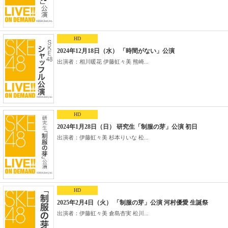
HD
2024年12月18日（水） 「時間がない」公演
出演者：相川暖花 伊藤虹々美 熊崎...
HD
2024年1月28日（日） 研究生「制服の芽」公演 初日
出演者：伊藤虹々美 杉本りいな 松...
HD
2025年2月4日（火） 「制服の芽」公演 河村優愛 生誕祭
出演者：伊藤虹々美 倉島杏実 松川...