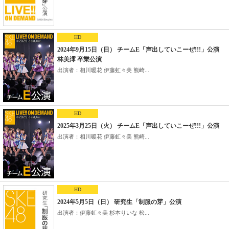
HD
2024年9月15日（日） チームE「声出していこーぜ!!!」公演
林美澪 卒業公演
出演者：相川暖花 伊藤虹々美 熊崎...
HD
2025年3月25日（火） チームE「声出していこーぜ!!!」公演
出演者：相川暖花 伊藤虹々美 熊崎...
HD
2024年5月5日（日） 研究生「制服の芽」公演
出演者：伊藤虹々美 杉本りいな 松...