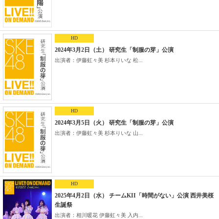
HD
2024年3月2日（土） 研究生「制服の芽」公演
出演者：伊藤虹々美 杉本りいな 松...
HD
2024年3月5日（火） 研究生「制服の芽」公演
出演者：伊藤虹々美 杉本りいな 山...
HD
2025年4月2日（水） チームKII「時間がない」公演 西井美桜
生誕祭
出演者：相川暖花 伊藤虹々美 入内...