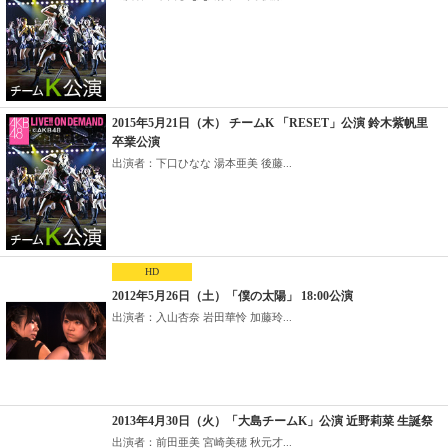
2015年5月21日（木） チームK 「RESET」公演 鈴木紫帆里
卒業公演
出演者：下口ひなな 湯本亜美 後藤...
HD
2012年5月26日（土）「僕の太陽」 18:00公演
出演者：入山杏奈 岩田華怜 加藤玲...
2013年4月30日（火）「大島チームK」公演 近野莉菜 生誕祭
出演者：前田亜美 宮崎美穂 秋元才...