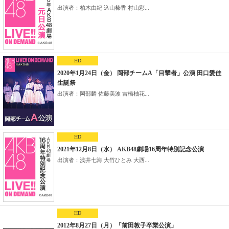
出演者：柏木由紀 込山榛香 村山彩...
HD
2020年1月24日（金） 岡部チームA「目撃者」公演 田口愛佳
生誕祭
出演者：岡部麟 佐藤美波 吉橋柚花...
HD
2021年12月8日（水） AKB48劇場16周年特別記念公演
出演者：浅井七海 大竹ひとみ 大西...
HD
2012年8月27日（月）「前田敦子卒業公演」