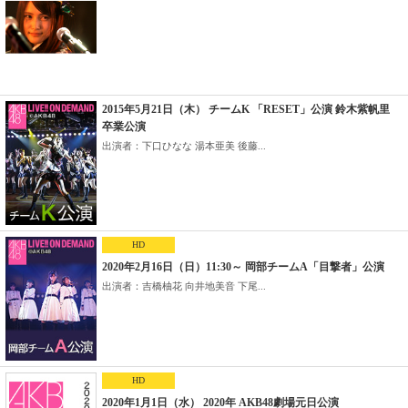
2015年5月21日（木） チームK 「RESET」公演 鈴木紫帆里
卒業公演
出演者：下口ひなな 湯本亜美 後藤...
HD
2020年2月16日（日）11:30～ 岡部チームA「目撃者」公演
出演者：吉橋柚花 向井地美音 下尾...
HD
2020年1月1日（水） 2020年 AKB48劇場元日公演