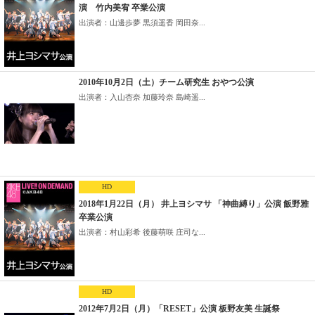
演 竹内美宥 卒業公演
出演者：山邊歩夢 黒須遥香 岡田奈...
2010年10月2日（土）チーム研究生 おやつ公演
出演者：入山杏奈 加藤玲奈 島崎遥...
HD
2018年1月22日（月） 井上ヨシマサ 「神曲縛り」公演 飯野雅
卒業公演
出演者：村山彩希 後藤萌咲 庄司な...
HD
2012年7月2日（月）「RESET」公演 板野友美 生誕祭