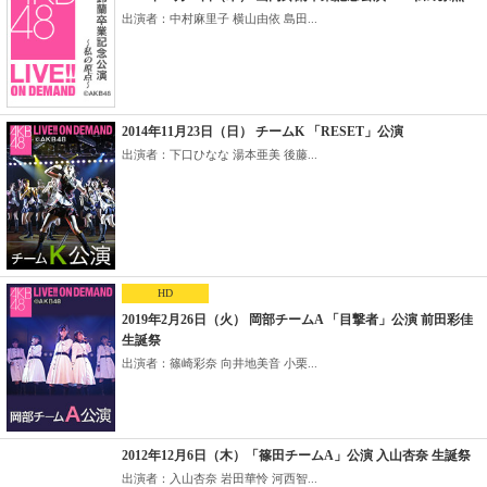
出演者：中村麻里子 横山由依 島田...
2014年11月23日（日） チームK 「RESET」公演
出演者：下口ひなな 湯本亜美 後藤...
HD
2019年2月26日（火） 岡部チームA 「目撃者」公演 前田彩佳
生誕祭
出演者：篠崎彩奈 向井地美音 小栗...
2012年12月6日（木）「篠田チームA」公演 入山杏奈 生誕祭
出演者：入山杏奈 岩田華怜 河西智...