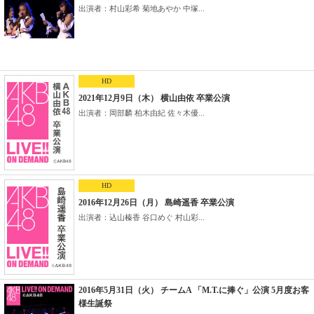
出演者：村山彩希 菊地あやか 中塚...
HD
2021年12月9日（木） 横山由依 卒業公演
出演者：岡部麟 柏木由紀 佐々木優...
HD
2016年12月26日（月） 島崎遥香 卒業公演
出演者：込山榛香 谷口めぐ 村山彩...
2016年5月31日（火） チームA 「M.T.に捧ぐ」公演 5月度お客
様生誕祭