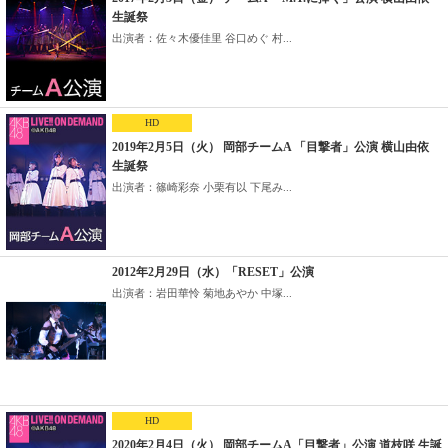
生誕祭
出演者：佐々木優佳里 谷口めぐ 村...
HD
2019年2月5日（火） 岡部チームA 「目撃者」公演 横山由依
生誕祭
出演者：篠崎彩奈 小栗有以 下尾み...
2012年2月29日（水）「RESET」公演
出演者：岩田華怜 菊地あやか 中塚...
HD
2020年2月4日（火） 岡部チームA「目撃者」公演 道枝咲 生誕