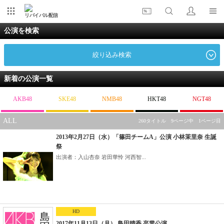
リバイバル配信
公演を検索
絞り込み検索
新着の公演一覧
AKB48
SKE48
NMB48
HKT48
NGT48
ALL
260タイトル 9ページ中 1ページ目
2013年2月27日（水）「篠田チームA」公演 小林茉里奈 生誕
祭
出演者：入山杏奈 岩田華怜 河西智...
HD
2017年11月13日（月） 島田晴香 卒業公演