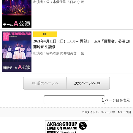
出演者：佐々木優佳里 谷口めぐ 茂...
HD
2021年4月11日（日）13:30～ 岡部チームA「目撃者」公演 加
藤玲奈 生誕祭
出演者：篠崎彩奈 向井地美音 千葉...
≪
≫
前のページへ
次のページへ
ページ目を表示
260タイトル 9ページ中 1ページ目