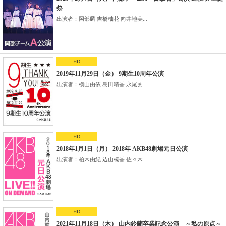
祭
出演者：岡部麟 吉橋柚花 向井地美...
HD
2019年11月29日（金） 9期生10周年公演
出演者：横山由依 島田晴香 永尾ま...
HD
2018年1月1日（月） 2018年 AKB48劇場元日公演
出演者：柏木由紀 込山榛香 佐々木...
HD
2021年11月18日（木） 山内鈴蘭卒業記念公演 ～私の原点～