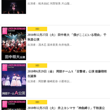
出演者：柏木由紀 河西智美 片山陽...
HD
2016年12月27日（火） 田中将大 「僕がここにいる理由」 千
秋楽公演
出演者：茂木忍 湯本亜美 向井地美...
HD
2018年6月29日（金） 岡部チームA 「目撃者」公演 後藤萌咲
生誕祭
出演者：岡部麟 篠崎彩奈 小栗有以...
HD
2018年12月25日（火） 井上ヨシマサ「神曲縛り」千秋楽公