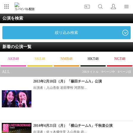
リバイバル配信
公演を検索
絞り込み検索
新着の公演一覧
AKB48
SKE48
NMB48
HKT48
NGT48
ALL
266タイトル 9ページ中 6ページ目
2013年2月18日（月）「篠田チームA」公演
出演者：入山杏奈 岩田華怜 河西智...
2014年4月21日（月）「横山チームA」千秋楽公演
出演者：佐々木優佳里 入山杏奈 岩...