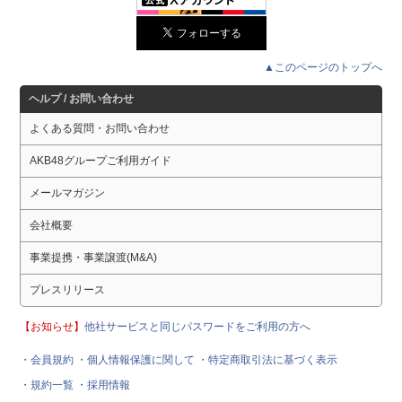
▲このページのトップへ
ヘルプ / お問い合わせ
よくある質問・お問い合わせ
AKB48グループご利用ガイド
メールマガジン
会社概要
事業提携・事業譲渡(M&A)
プレスリリース
【お知らせ】
他社サービスと同じパスワードをご利用の方へ
・会員規約
・個人情報保護に関して
・特定商取引法に基づく表示
・規約一覧
・採用情報