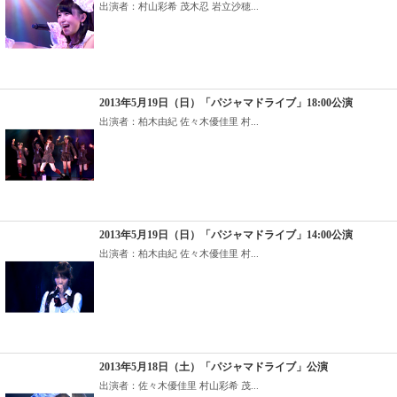
出演者：村山彩希 茂木忍 岩立沙穂...
2013年5月19日（日）「パジャマドライブ」18:00公演
出演者：柏木由紀 佐々木優佳里 村...
2013年5月19日（日）「パジャマドライブ」14:00公演
出演者：柏木由紀 佐々木優佳里 村...
2013年5月18日（土）「パジャマドライブ」公演
出演者：佐々木優佳里 村山彩希 茂...