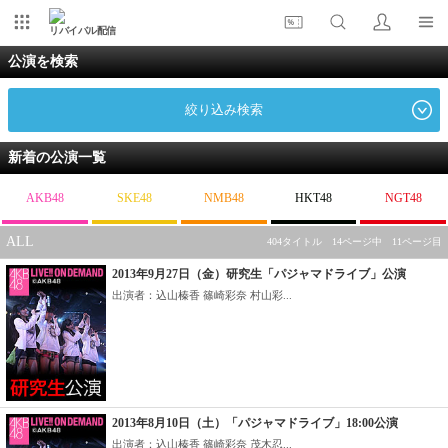
リバイバル配信
公演を検索
絞り込み検索
新着の公演一覧
AKB48
SKE48
NMB48
HKT48
NGT48
ALL
404タイトル 14ページ中 11ページ目
2013年9月27日（金）研究生「パジャマドライブ」公演
出演者：込山榛香 篠崎彩奈 村山彩...
2013年8月10日（土）「パジャマドライブ」18:00公演
出演者：込山榛香 篠崎彩奈 茂木忍...