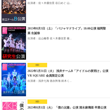
出演者：佐々木優佳里 谷口めぐ 山...
2013年8月3日（土）「パジャマドライブ」18:00公演 福岡聖
菜 生誕祭
出演者：込山榛香 佐々木優佳里 篠...
HD
2022年5月31日（火） 浅井チームB「アイドルの夜明け」公演
VR SQUARE 会員限定公演
出演者：浅井七海 徳永羚海 鈴木く...
HD
2023年8月1日（火） 「僕の太陽」公演 清水麻璃亜 卒業公演