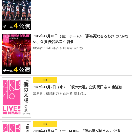
2015年12月18日（金） チーム4 「夢を死なせるわけにいかな
い」公演 渋谷凪咲 生誕祭
出演者：込山榛香 村山彩希 岩立沙...
HD
2022年11月2日（水） 「僕の太陽」公演 岡田奈々 生誕祭
出演者：篠崎彩奈 村山彩希 茂木忍...
HD
2020年11月14日（土）14:00～ 「僕の夏が始まる」公演