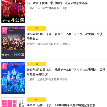
い」公演 千秋楽 北川綾巴・渋谷凪咲を送る会
出演者：込山榛香 村山彩希 山邊歩...
HD
2022年3月18日（金） 岩立チームB「シアターの女神」公演
千秋楽１
出演者：柏木由紀 谷口めぐ 山邊歩...
HD
2023年3月22日（水） 浅井チームB「アイドルの夜明け」公演
永野恵 卒業公演
出演者：浅井七海 徳永羚海 橋本陽...
HD
2021年12月8日（水） AKB48劇場16周年特別記念公演