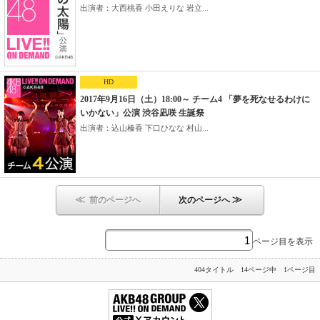
出演者：大西桃香 小田えりな 岩立...
HD
2017年9月16日（土）18:00～ チーム4 「夢を死なせるわけに
いかない」公演 渋谷凪咲 生誕祭
出演者：込山榛香 下口ひなな 村山...
≪
≫
前のページへ
次のページへ
ページ目を表示
404タイトル 14ページ中 1ページ目