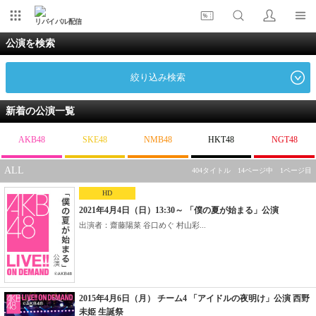
リバイバル配信
公演を検索
絞り込み検索
新着の公演一覧
AKB48
SKE48
NMB48
HKT48
NGT48
ALL
404タイトル 14ページ中 1ページ目
HD
2021年4月4日（日）13:30～ 「僕の夏が始まる」公演
出演者：齋藤陽菜 谷口めぐ 村山彩...
2015年4月6日（月） チーム4 「アイドルの夜明け」公演 西野
未姫 生誕祭