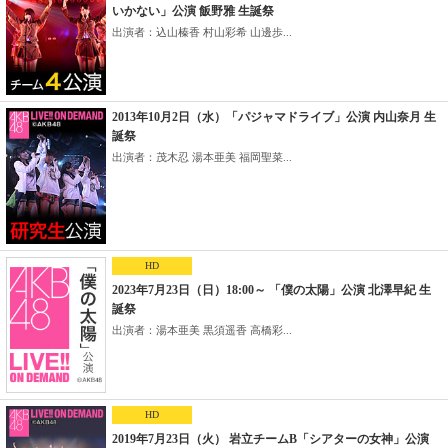
いかない」公演 飯野雅 生誕祭
出演者：込山榛香 村山彩希 山邊歩...
2013年10月2日（水）「パジャマドライブ」公演 内山奈月 生
誕祭
出演者：茂木忍 湯本亜美 福岡聖菜...
HD
2023年7月23日（日）18:00～ 「僕の太陽」公演 北澤早紀 生
誕祭
出演者：湯本亜美 黒須遥香 高橋彩...
HD
2019年7月23日（火） 岩立チームB「シアターの女神」公演