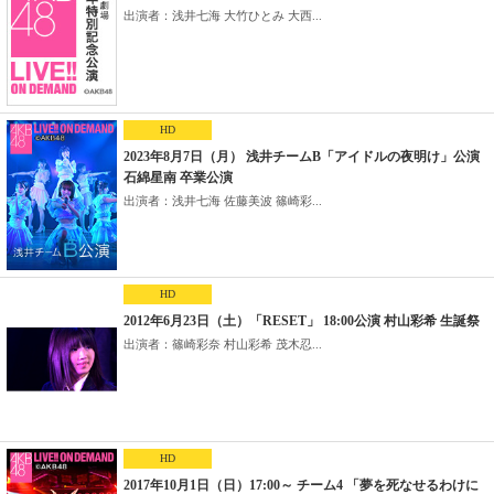
出演者：浅井七海 大竹ひとみ 大西...
HD
2023年8月7日（月） 浅井チームB「アイドルの夜明け」公演
石綿星南 卒業公演
出演者：浅井七海 佐藤美波 篠崎彩...
HD
2012年6月23日（土）「RESET」 18:00公演 村山彩希 生誕祭
出演者：篠崎彩奈 村山彩希 茂木忍...
HD
2017年10月1日（日）17:00～ チーム4 「夢を死なせるわけに