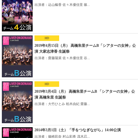
出演者：込山榛香 佐々木優佳里 篠...
HD
2019年4月15日（月） 高橋朱里チームB「シアターの女神」公
演 大家志津香 生誕祭
出演者：齋藤陽菜 佐々木優佳里 谷...
HD
2019年3月4日（月） 高橋朱里チームB 「シアターの女神」公
演 高橋朱里 生誕祭
出演者：大竹ひとみ 柏木由紀 齋藤...
2014年3月1日（土）「手をつなぎながら」14:00公演
出演者：篠崎彩奈 村山彩希 茂木忍...