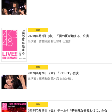
HD
2021年4月7日（水） 「僕の夏が始まる」公演
出演者：齋藤陽菜 村山彩希 山邊歩...
HD
2012年6月28日（木）「RESET」公演
出演者：篠崎彩奈 茂木忍 岩立沙穂...
HD
2018年5月18日（金） チーム4 「夢を死なせるわけにいかな