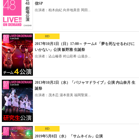
信SP
出演者：柏木由紀 向井地美音 岡田...
HD
2017年10月1日（日）17:00～ チーム4 「夢を死なせるわけに
いかない」公演 飯野雅 生誕祭
出演者：込山榛香 村山彩希 山邊歩...
2013年10月2日（水）「パジャマドライブ」公演 内山奈月 生
誕祭
出演者：茂木忍 湯本亜美 福岡聖菜...
HD
2019年5月8日（水） 「サムネイル」公演