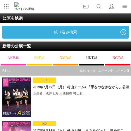
リバイバル配信
公演を検索
絞り込み検索
新着の公演一覧
AKB48
SKE48
NMB48
HKT48
NGT48
ALL
329タイトル 11ページ中 1ページ目
HD
2019年2月25日（月） 村山チーム4 「手をつなぎながら」公演
出演者：浅井七海 大西桃香 村山彩...
HD
2017年6月14日（水） 外山大輔 「ミネルヴァよ、風を起こ