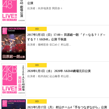
公演
出演者：向井地美音 岡田奈々
HD
2017年3月5日（日）17:00～ 田原総一朗 「ド～なる？！ド～
する？！AKB48」公演 千秋楽
出演者：篠崎彩奈 谷口めぐ 村山彩...
HD
2020年1月1日（水） 2020年 AKB48劇場元日公演
出演者：柏木由紀 込山榛香 村山彩...
HD
2021年5月17日（月） 村山チーム4「手をつなぎながら」公演