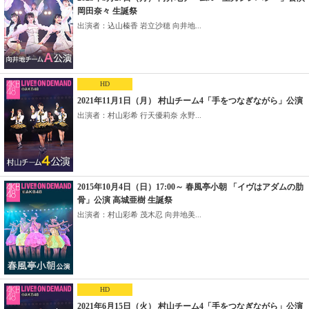
岡田奈々 生誕祭
出演者：込山榛香 岩立沙穂 向井地...
HD
2021年11月1日（月） 村山チーム4「手をつなぎながら」公演
出演者：村山彩希 行天優莉奈 永野...
2015年10月4日（日）17:00～ 春風亭小朝 「イヴはアダムの肋
骨」公演 高城亜樹 生誕祭
出演者：村山彩希 茂木忍 向井地美...
HD
2021年6月15日（火） 村山チーム4「手をつなぎながら」公演