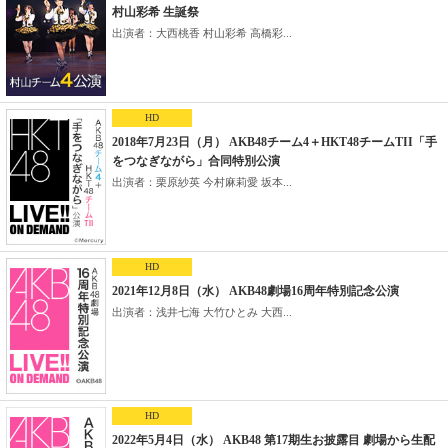
村山彩希 生誕祭
出演者：大西桃香 村山彩希 高橋彩...
HD
2018年7月23日（月） AKB48チーム4＋HKT48チームTII「手
をつなぎながら」合同特別公演
出演者：栗原紗英 今村麻莉愛 坂本...
HD
2021年12月8日（水） AKB48劇場16周年特別記念公演
出演者：浅井七海 大竹ひとみ 大西...
HD
2022年5月4日（水） AKB48 第17期生お披露目 劇場から生配