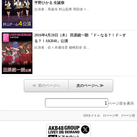
平野ひかる 生誕祭
出演者：馬嘉伶 村山彩希 岡田奈々...
2016年4月28日（木） 田原総一朗 「ド～なる？！ド～す
る？！AKB48」公演
出演者：佐々木優佳里 篠崎彩奈 谷...
≪
≫
前のページへ
次のページへ
ページ目を表示
329タイトル 11ページ中 1ページ目