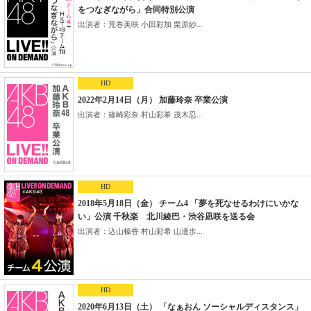
をつなぎながら」合同特別公演
出演者：荒巻美咲 小田彩加 栗原紗...
HD
2022年2月14日（月） 加藤玲奈 卒業公演
出演者：篠崎彩奈 村山彩希 茂木忍...
HD
2018年5月18日（金） チーム4 「夢を死なせるわけにいかな
い」公演 千秋楽 北川綾巴・渋谷凪咲を送る会
出演者：込山榛香 村山彩希 山邊歩...
HD
2020年6月13日（土） 「なぁおん ソーシャルディスタンス」