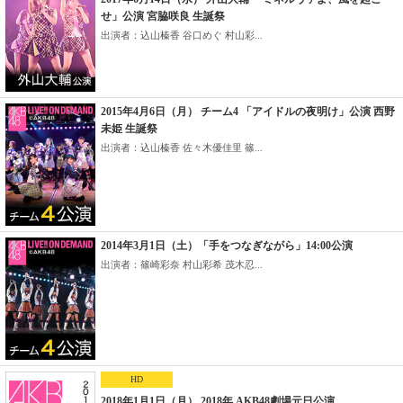
せ」公演 宮脇咲良 生誕祭
出演者：込山榛香 谷口めぐ 村山彩...
2015年4月6日（月） チーム4 「アイドルの夜明け」公演 西野
未姫 生誕祭
出演者：込山榛香 佐々木優佳里 篠...
2014年3月1日（土）「手をつなぎながら」14:00公演
出演者：篠崎彩奈 村山彩希 茂木忍...
HD
2018年1月1日（月） 2018年 AKB48劇場元日公演