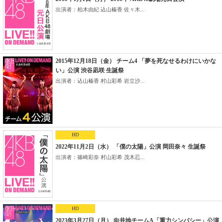
出演者：柏木由紀 込山榛香 佐々木...
2015年12月18日（金） チーム4 「夢を死なせるわけにいかな
い」公演 渋谷凪咲 生誕祭
出演者：込山榛香 村山彩希 岩立沙...
HD
2022年11月2日（水） 「僕の太陽」公演 岡田奈々 生誕祭
出演者：篠崎彩奈 村山彩希 茂木忍...
HD
2023年3月27日（月） 向井地チームA「重力シンパシー」公演