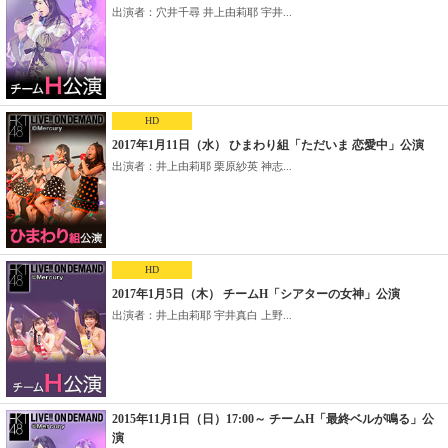
出演者：穴井千尋 井上由莉耶 宇井...
HD
2017年1月11日（水） ひまわり組「ただいま 恋愛中」公演
出演者：井上由莉耶 栗原紗英 神志...
HD
2017年1月5日（木） チームH「シアターの女神」公演
出演者：井上由莉耶 宇井真白 上野...
2015年11月1日（日）17:00～ チームH「最終ベルが鳴る」公
演