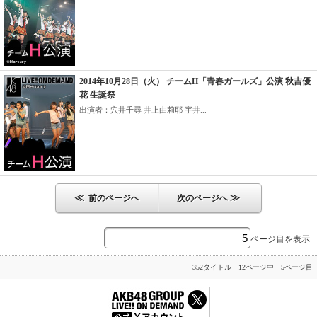
2014年10月28日（火） チームH「青春ガールズ」公演 秋吉優
花 生誕祭
出演者：穴井千尋 井上由莉耶 宇井...
≪
≫
前のページへ
次のページへ
ページ目を表示
352タイトル 12ページ中 5ページ目