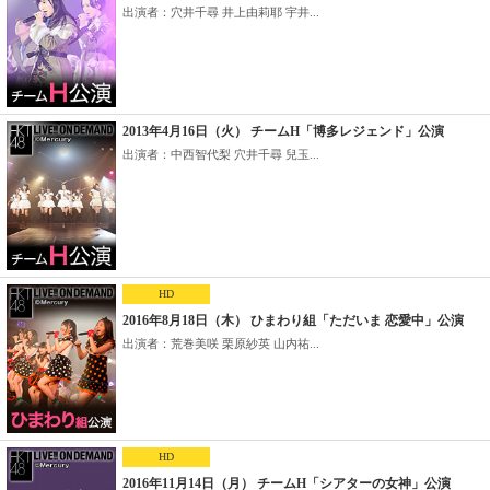
出演者：穴井千尋 井上由莉耶 宇井...
2013年4月16日（火） チームH「博多レジェンド」公演
出演者：中西智代梨 穴井千尋 兒玉...
HD
2016年8月18日（木） ひまわり組「ただいま 恋愛中」公演
出演者：荒巻美咲 栗原紗英 山内祐...
HD
2016年11月14日（月） チームH「シアターの女神」公演