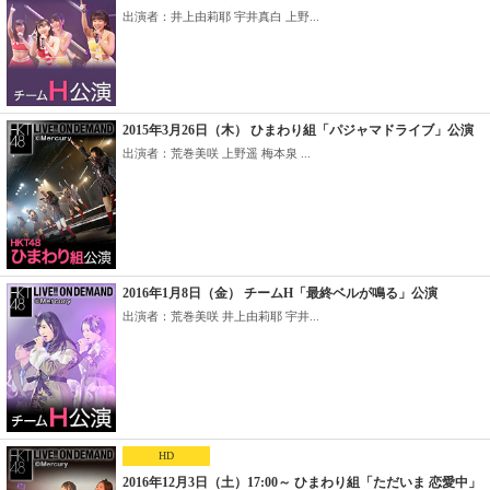
出演者：井上由莉耶 宇井真白 上野...
2015年3月26日（木） ひまわり組「パジャマドライブ」公演
出演者：荒巻美咲 上野遥 梅本泉 ...
2016年1月8日（金） チームH「最終ベルが鳴る」公演
出演者：荒巻美咲 井上由莉耶 宇井...
HD
2016年12月3日（土）17:00～ ひまわり組「ただいま 恋愛中」