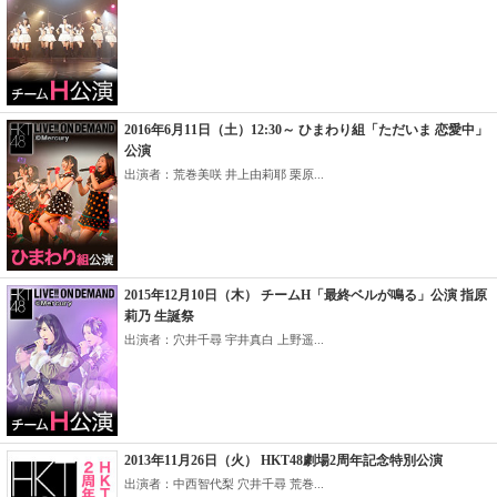
2016年6月11日（土）12:30～ ひまわり組「ただいま 恋愛中」
公演
出演者：荒巻美咲 井上由莉耶 栗原...
2015年12月10日（木） チームH「最終ベルが鳴る」公演 指原
莉乃 生誕祭
出演者：穴井千尋 宇井真白 上野遥...
2013年11月26日（火） HKT48劇場2周年記念特別公演
出演者：中西智代梨 穴井千尋 荒巻...