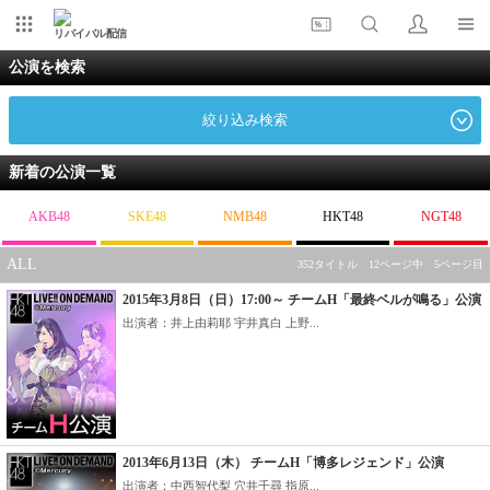
リバイバル配信
公演を検索
絞り込み検索
新着の公演一覧
AKB48
SKE48
NMB48
HKT48
NGT48
ALL
352タイトル 12ページ中 5ページ目
2015年3月8日（日）17:00～ チームH「最終ベルが鳴る」公演
出演者：井上由莉耶 宇井真白 上野...
2013年6月13日（木） チームH「博多レジェンド」公演
出演者：中西智代梨 穴井千尋 指原...