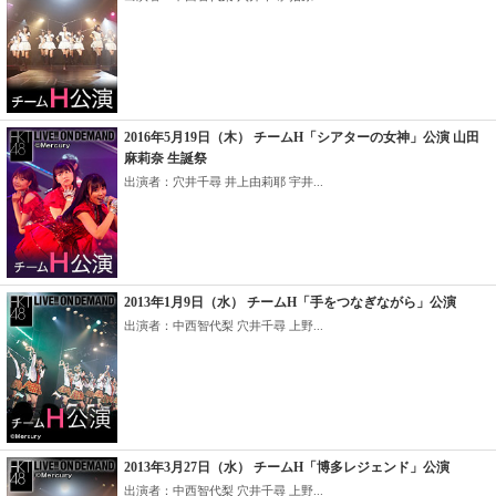
2016年5月19日（木） チームH「シアターの女神」公演 山田
麻莉奈 生誕祭
出演者：穴井千尋 井上由莉耶 宇井...
2013年1月9日（水） チームH「手をつなぎながら」公演
出演者：中西智代梨 穴井千尋 上野...
2013年3月27日（水） チームH「博多レジェンド」公演
出演者：中西智代梨 穴井千尋 上野...