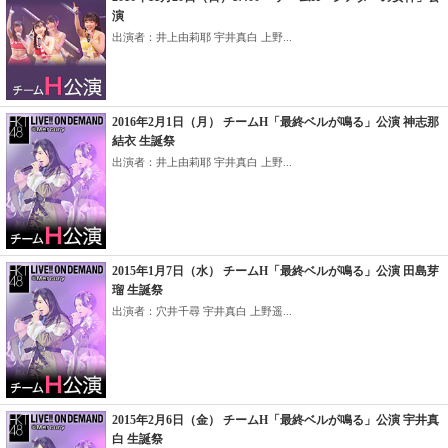
演
出演者：井上由莉耶 宇井真白 上野...
2016年2月1日（月） チームH「最終ベルが鳴る」公演 神志那
結衣 生誕祭
出演者：井上由莉耶 宇井真白 上野...
2015年1月7日（水） チームH「最終ベルが鳴る」公演 田島芽
瑠 生誕祭
出演者：穴井千尋 宇井真白 上野遥...
2015年2月6日（金） チームH「最終ベルが鳴る」公演 宇井真
白 生誕祭