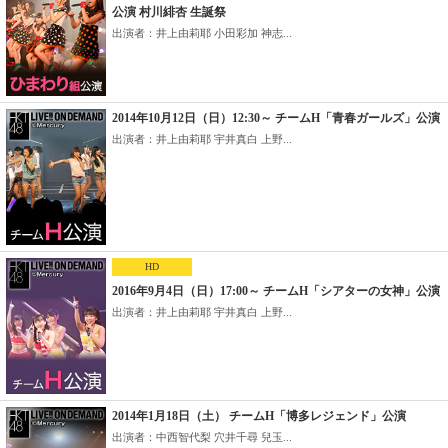
公演 村川緋杏 生誕祭
出演者：井上由莉耶 小田彩加 神志...
2014年10月12日（日）12:30～ チームH「青春ガールズ」公演
出演者：井上由莉耶 宇井真白 上野...
HD
2016年9月4日（日）17:00～ チームH「シアターの女神」公演
出演者：井上由莉耶 宇井真白 上野...
2014年1月18日（土） チームH「博多レジェンド」公演
出演者：中西智代梨 穴井千尋 兒玉...