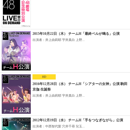
2015年10月22日（木） チームH「最終ベルが鳴る」公演
出演者：井上由莉耶 宇井真白 上野...
HD
2016年12月28日（水） チームH「シアターの女神」公演 駒田
京伽 生誕祭
出演者：井上由莉耶 宇井真白 上野...
2012年12月19日（水） チームH「手をつなぎながら」公演
出演者：中西智代梨 穴井千尋 兒玉...