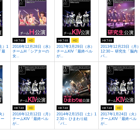
HKT48
HD
HKT48
HD
HKT48
土）1
2016年12月28日（水）
2017年3月29日（水）
2013年12月23日（月
V「最
チームH「シアターの
チームKIV「最終ベル
12:30～ 研究生「脳内
女...
が...
パ...
HKT48
HD
HKT48
HKT48
HD
（火）
2016年12月12日（月）
2014年2月15日（土）1
2017年1月24日（火）
ター
チームKIV「最終ベル
2:30～ ひまわり組
チームKIV「最終ベル
が...
「パ...
が...