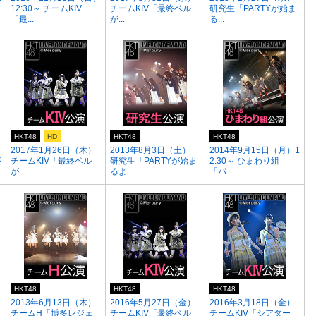
12:30～ チームKIV
チームKIV「最終ベル
研究生「PARTYが始ま
「最...
が...
る...
HKT48
HD
HKT48
HKT48
2017年1月26日（木）
2013年8月3日（土）
2014年9月15日（月）1
が
チームKIV「最終ベル
研究生「PARTYが始ま
2:30～ ひまわり組
が...
るよ...
「パ...
HKT48
HKT48
HKT48
2013年6月13日（木）
2016年5月27日（金）
2016年3月18日（金）
チームH「博多レジェ
チームKIV「最終ベル
チームKIV「シアター