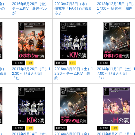
（金）
2016年8月26日（金）
2013年7月3日（水）
2013年12月15日（日
ーの
チームKIV「最終ベル
研究生「PARTYが始ま
17:00～ 研究生「脳内
が...
るよ...
パ...
HKT48
HD
HKT48
HD
HKT48
（水）
2017年3月26日（日）1
2016年8月20日（土）1
2014年11月1日（土）
が始ま
2:30～ ひまわり組
2:30～ チームKIV「最
7:00～ ひまわり組
「た...
終...
「パ...
HKT48
HD
HKT48
HKT48
HD
月）
2017年9月14日（木）
2014年6月20日（金）
2017年8月21日（月）