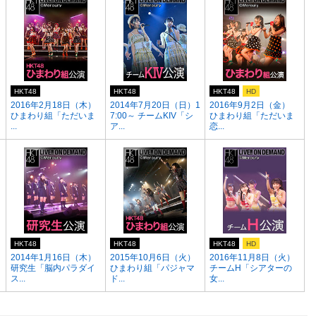
HKT48
HKT48
HKT48
HD
）
2016年2月18日（木）
2014年7月20日（日）1
2016年9月2日（金）
ひまわり組「ただいま
7:00～ チームKIV「シ
ひまわり組「ただいま
...
ア...
恋...
HKT48
HKT48
HKT48
HD
2014年1月16日（木）
2015年10月6日（火）
2016年11月8日（火）
研究生「脳内パラダイ
ひまわり組「パジャマ
チームH「シアターの
ス...
ド...
女...