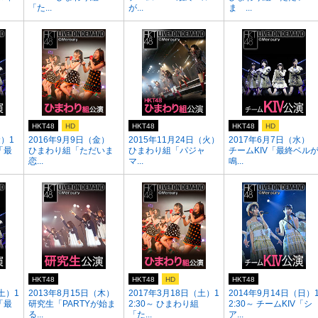
「た...
が...
ま ...
HKT48
HD
HKT48
HKT48
HD
金）1
2016年9月9日（金）
2015年11月24日（火）
2017年6月7日（水）
V「最
ひまわり組「ただいま
ひまわり組「パジャ
チームKIV「最終ベル
恋...
マ...
鳴...
HKT48
HKT48
HD
HKT48
土）1
2013年8月15日（木）
2017年3月18日（土）1
2014年9月14日（日）
V「最
研究生「PARTYが始ま
2:30～ ひまわり組
2:30～ チームKIV「シ
る...
「た...
ア...