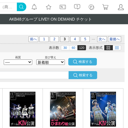
AKB48グループ LIVE!! ON DEMAND チケット
...
前へ
1
2
3
4
5
次へ
最後へ
画像
テキスト
表示数
表示形式
30
60
120
画質
並び替え
検索する