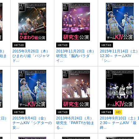
HKT48
HKT48
HKT48
（水）
2015年3月26日（木）
2013年11月20日（水）
2015年11月14日（土
が始ま
ひまわり組「パジャマ
研究生「脳内パラダ
12:30～ チームKIV
ド...
イ...
「シ...
HKT48
HKT48
HKT48
HD
（日）
2015年9月4日（金）
2013年6月24日（月）
2016年9月10日（土）
チームKIV「シアターの
研究生「PARTYが始ま
2:30～ チームKIV「最
女...
る...
終...