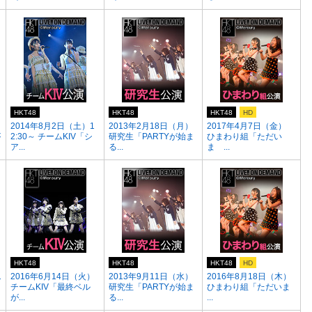
HKT48
HKT48
HKT48
HD
2014年8月2日（土）1
2013年2月18日（月）
2017年4月7日（金）
が
2:30～ チームKIV「シ
研究生「PARTYが始ま
ひまわり組「ただい
ア...
る...
ま ...
HKT48
HKT48
HKT48
HD
1
2016年6月14日（火）
2013年9月11日（水）
2016年8月18日（木）
チームKIV「最終ベル
研究生「PARTYが始ま
ひまわり組「ただいま
が...
る...
...