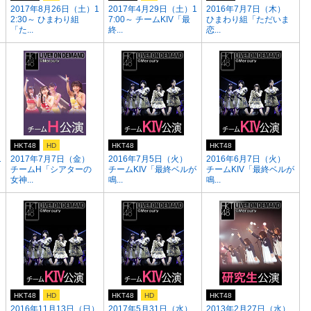
）
2017年8月26日（土）1
2017年4月29日（土）1
2016年7月7日（木）
2:30～ ひまわり組
7:00～ チームKIV「最
ひまわり組「ただいま
「た...
終...
恋...
HKT48
HD
HKT48
HKT48
1
2017年7月7日（金）
2016年7月5日（火）
2016年6月7日（火）
チームH「シアターの
チームKIV「最終ベルが
チームKIV「最終ベルが
女神...
鳴...
鳴...
HKT48
HD
HKT48
HD
HKT48
1
2016年11月13日（日）
2017年5月31日（水）
2013年2月27日（水）