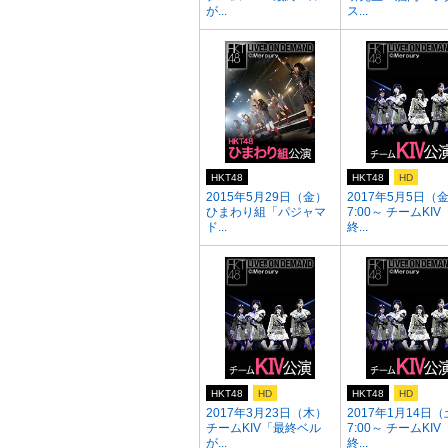
が...
ス...
HKT48
HKT48
HD
2015年5月29日（金）
2017年5月5日（
ひまわり組「パジャマ
7:00～ チームKI
ド...
終...
HKT48
HD
HKT48
HD
2017年3月23日（木）
2017年1月14日（
チームKIV「最終ベル
7:00～ チームKI
が...
終...