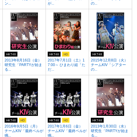
ン...
が...
の...
HKT48
HKT48
HD
HKT48
2013年8月16日（金）
2017年7月1日（土）1
2015年12月8日（火）
が
研究生「PARTYが始ま
7:00～ ひまわり組「た
チームKIV「シアター
る...
だ...
の...
HKT48
HD
HKT48
HD
HKT48
1
2016年9月5日（月）
2017年1月6日（金）
2013年1月30日（水）
チームKIV「最終ベルが
チームKIV「最終ベルが
研究生「PARTYが始ま
鳴...
鳴...
る...