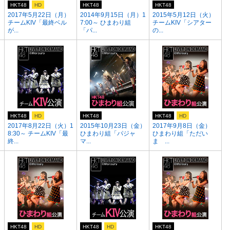
HKT48
HD
HKT48
HKT48
）
2017年5月22日（月）
2014年9月15日（月）1
2015年5月12日（火）
チームKIV「最終ベル
7:00～ ひまわり組
チームKIV「シアター
が...
「パ...
の...
HKT48
HD
HKT48
HKT48
HD
2017年8月22日（火）1
2015年10月23日（金）
2017年9月8日（金）
8:30～ チームKIV「最
ひまわり組「パジャ
ひまわり組「ただい
終...
マ...
ま ...
HKT48
HD
HKT48
HD
HKT48