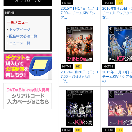
HKT48
HKT48
HD
2015年1月17日（土）1
2016年8月25日
7:00～ チームKIV「シ
チームH「シアタ
ア...
女...
一覧メニュー
トップページ
配信中の公演一覧
ニュース一覧
HKT48
HD
HKT48
2017年3月26日（日）1
2015年11月30日
7:00～ ひまわり組
チームKIV「シア
「た...
の...
HKT48
HD
HKT48
HD