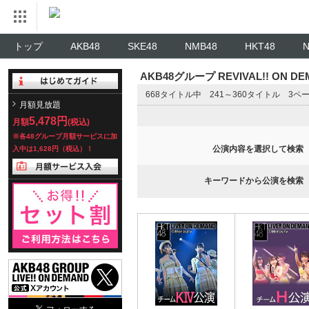
トップ
AKB48
SKE48
NMB48
HKT48
AKB48グループ REVIVAL!! ON 
668タイトル中 241～360タイトル 3ペ
月額見放題
5,478円
月額
(税込)
※各48グループ月額サービスに加
公演内容を選択して検索
入中は1,628円（税込）！
キーワードから公演を検索