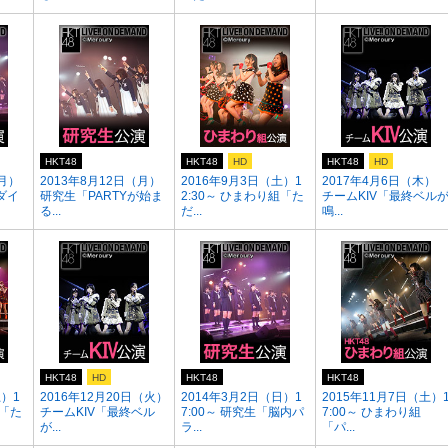
HKT48
HKT48
HD
HKT48
HD
（月）
2013年8月12日（月）
2016年9月3日（土）1
2017年4月6日（木）
ダイ
研究生「PARTYが始ま
2:30～ ひまわり組「た
チームKIV「最終ベル
る...
だ...
鳴...
HKT48
HD
HKT48
HKT48
土）1
2016年12月20日（火）
2014年3月2日（日）1
2015年11月7日（土）
組「た
チームKIV「最終ベル
7:00～ 研究生「脳内パ
7:00～ ひまわり組
が...
ラ...
「パ...