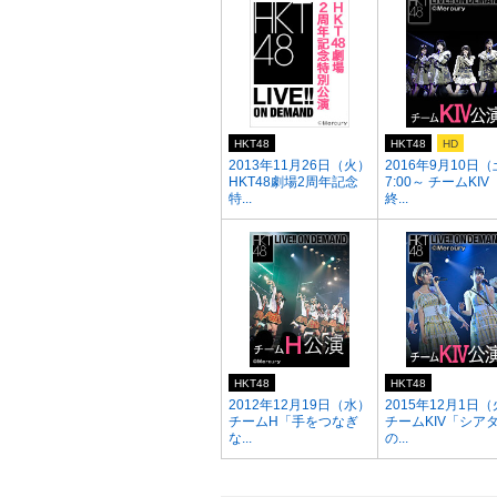
HKT48
HKT48
HD
2013年11月26日（火）
2016年9月10日（
HKT48劇場2周年記念
7:00～ チームKI
特...
終...
HKT48
HKT48
2012年12月19日（水）
2015年12月1日
チームH「手をつなぎ
チームKIV「シア
な...
の...