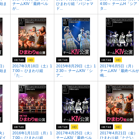
が始ま
チームKIV「最終ベル
ひまわり組「パジャマ
4:00～ チームH「シア
が...
ド...
タ...
HKT48
HD
HKT48
HKT48
HD
（日）
2017年3月18日（土）1
2015年8月29日（土）1
2017年6月5日（月）
が始ま
7:00～ ひまわり組
2:30～ チームKIV「シ
チームKIV「最終ベル
「た...
ア...
鳴...
HKT48
HKT48
HD
HKT48
HD
（火）
2016年1月11日（月）1
2017年4月25日（火）
2017年4月21日（金）
ダイ
7:00～ ひまわり組
チームKIV「最終ベル
ひまわり組「ただい