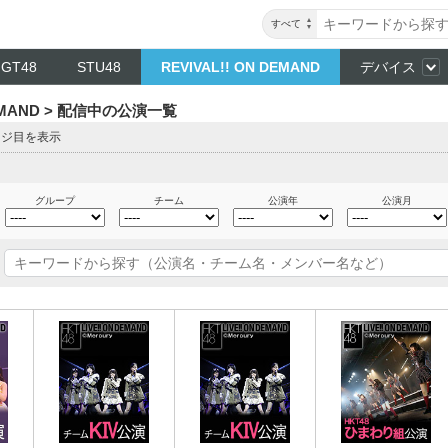
すべて
NGT48
STU48
REVIVAL!! ON DEMAND
デバイス
DEMAND > 配信中の公演一覧
ージ目を表示
グループ
チーム
公演年
公演月