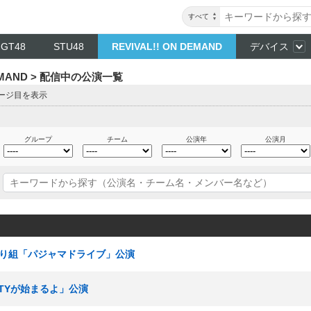
すべて
NGT48
STU48
REVIVAL!! ON DEMAND
デバイス
DEMAND > 配信中の公演一覧
ページ目を表示
グループ
チーム
公演年
公演月
ひまわり組「パジャマドライブ」公演
ARTYが始まるよ」公演