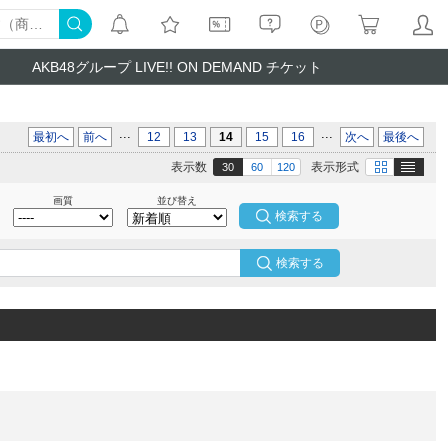
AKB48グループ LIVE!! ON DEMAND チケット
...
...
最初へ
前へ
12
13
14
15
16
次へ
最後へ
テキスト
画像
表示数
表示形式
30
60
120
画質
並び替え
検索する