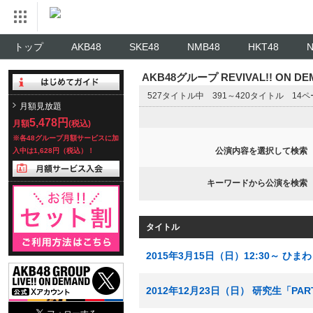
トップ
AKB48
SKE48
NMB48
HKT48
AKB48グループ REVIVAL!! ON 
527タイトル中 391～420タイトル 14
月額見放題
5,478円
月額
(税込)
※各48グループ月額サービスに加
公演内容を選択して検索
入中は1,628円（税込）！
キーワードから公演を検索
タイトル
2015年3月15日（日）12:30～ 
2012年12月23日（日） 研究生「P