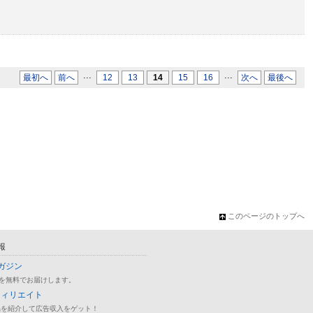
...
...
最初へ
前へ
12
13
14
15
16
次へ
最後へ
このページのトップへ
報
ガジン
を無料でお届けします。
フィリエイト
品を紹介して広告収入をゲット！