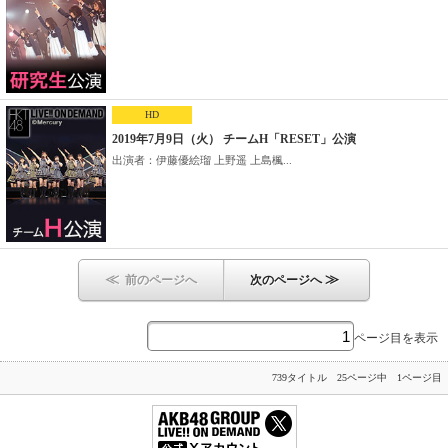
HD
2019年7月9日（火） チームH「RESET」公演
出演者：伊藤優絵瑠 上野遥 上島楓...
≪
≫
前のページへ
次のページへ
ページ目を表示
739タイトル 25ページ中 1ページ目