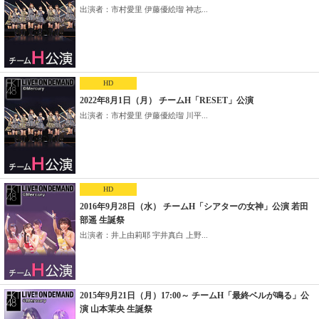
出演者：市村愛里 伊藤優絵瑠 神志...
HD
2022年8月1日（月） チームH「RESET」公演
出演者：市村愛里 伊藤優絵瑠 川平...
HD
2016年9月28日（水） チームH「シアターの女神」公演 若田
部遥 生誕祭
出演者：井上由莉耶 宇井真白 上野...
2015年9月21日（月）17:00～ チームH「最終ベルが鳴る」公
演 山本茉央 生誕祭