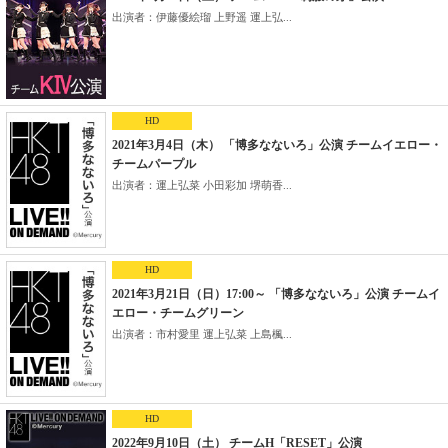
出演者：伊藤優絵瑠 上野遥 運上弘...
HD
2021年3月4日（木） 「博多なないろ」公演 チームイエロー・
チームパープル
出演者：運上弘菜 小田彩加 堺萌香...
HD
2021年3月21日（日）17:00～ 「博多なないろ」公演 チームイ
エロー・チームグリーン
出演者：市村愛里 運上弘菜 上島楓...
HD
2022年9月10日（土） チームH「RESET」公演