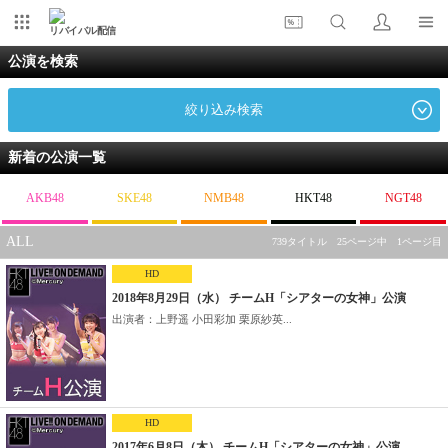
リバイバル配信
公演を検索
絞り込み検索
新着の公演一覧
AKB48
SKE48
NMB48
HKT48
NGT48
ALL
739タイトル 25ページ中 1ページ目
HD
2018年8月29日（水） チームH「シアターの女神」公演
出演者：上野遥 小田彩加 栗原紗英...
HD
2017年6月8日（木） チームH「シアターの女神」公演