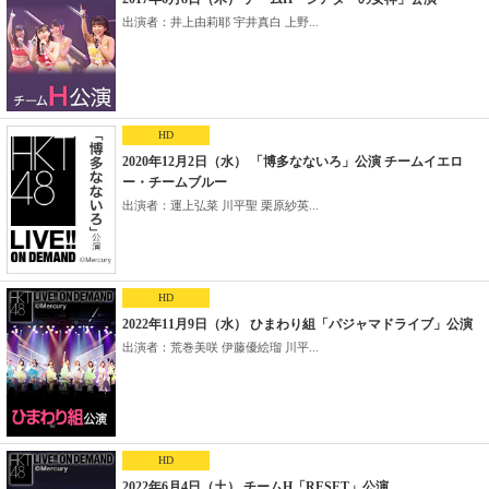
出演者：井上由莉耶 宇井真白 上野...
HD
2020年12月2日（水） 「博多なないろ」公演 チームイエロ
ー・チームブルー
出演者：運上弘菜 川平聖 栗原紗英...
HD
2022年11月9日（水） ひまわり組「パジャマドライブ」公演
出演者：荒巻美咲 伊藤優絵瑠 川平...
HD
2022年6月4日（土） チームH「RESET」公演