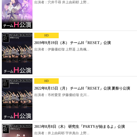
出演者：穴井千尋 井上由莉耶 上野...
HD
2019年9月19日（木） チームH「RESET」公演
出演者：伊藤優絵瑠 上野遥 上島楓...
HD
2022年8月15日（月） チームH「RESET」公演 夏祭り公演
出演者：市村愛里 伊藤優絵瑠 北川...
2013年8月8日（木） 研究生「PARTYが始まるよ」公演
出演者：井上由莉耶 宇井真白 上野...