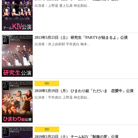
出演者：上野遥 運上弘菜 神志那結...
2013年3月23日（土） 研究生「PARTYが始まるよ」公演
出演者：井上由莉耶 宇井真白 梅本...
HD
2018年3月19日（月） ひまわり組「ただいま 恋愛中」公演
出演者：宇井真白 上野遥 神志那結...
HD
2019年3月23日（土） チームKIV「制服の芽」公演