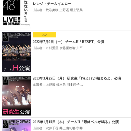
レンジ・チームイエロー
出演者：荒巻美咲 上野遥 運上弘菜...
HD
2022年7月9日（土） チームH「RESET」公演
出演者：市村愛里 伊藤優絵瑠 川平...
2013年3月25日（月） 研究生「PARTYが始まるよ」公演
出演者：上野遥 梅本泉 岡本尚子 ...
2015年1月15日（木） チームH「最終ベルが鳴る」公演
出演者：穴井千尋 井上由莉耶 宇井...