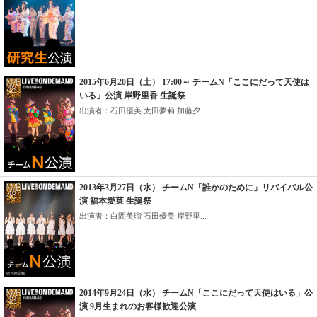
2015年6月20日（土） 17:00～ チームN「ここにだって天使は
いる」公演 岸野里香 生誕祭
出演者：石田優美 太田夢莉 加藤夕...
2013年3月27日（水） チームN「誰かのために」リバイバル公
演 福本愛菜 生誕祭
出演者：白間美瑠 石田優美 岸野里...
2014年9月24日（水） チームN「ここにだって天使はいる」公
演 9月生まれのお客様歓迎公演