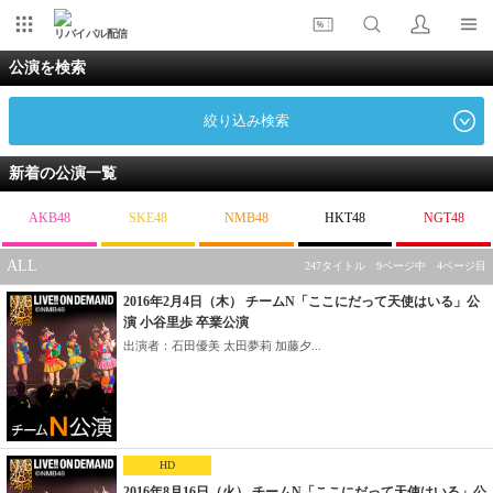
リバイバル配信
公演を検索
絞り込み検索
新着の公演一覧
AKB48
SKE48
NMB48
HKT48
NGT48
ALL
247タイトル 9ページ中 4ページ目
2016年2月4日（木） チームN「ここにだって天使はいる」公
演 小谷里歩 卒業公演
出演者：石田優美 太田夢莉 加藤夕...
HD
2016年8月16日（火） チームN「ここにだって天使はいる」公