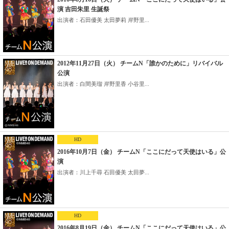
演 吉田朱里 生誕祭
出演者：石田優美 太田夢莉 岸野里...
2012年11月27日（火） チームN「誰かのために」リバイバル
公演
出演者：白間美瑠 岸野里香 小谷里...
HD
2016年10月7日（金） チームN「ここにだって天使はいる」公
演
出演者：川上千尋 石田優美 太田夢...
HD
2016年8月19日（金） チームN「ここにだって天使はいる」公