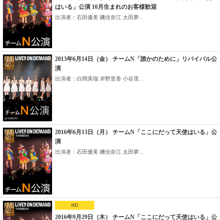
はいる」公演 10月生まれのお客様歓迎
出演者：石田優美 磯佳奈江 太田夢...
2013年6月14日（金） チームN「誰かのために」リバイバル公
演
出演者：白間美瑠 岸野里香 小谷里...
2016年6月13日（月） チームN「ここにだって天使はいる」公
演
出演者：石田優美 磯佳奈江 太田夢...
HD
2016年9月29日（木） チームN「ここにだって天使はいる」公