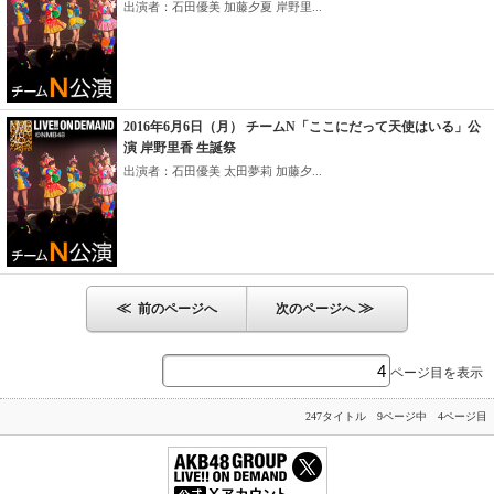
出演者：石田優美 加藤夕夏 岸野里...
2016年6月6日（月） チームN「ここにだって天使はいる」公
演 岸野里香 生誕祭
出演者：石田優美 太田夢莉 加藤夕...
≪
≫
前のページへ
次のページへ
ページ目を表示
247タイトル 9ページ中 4ページ目