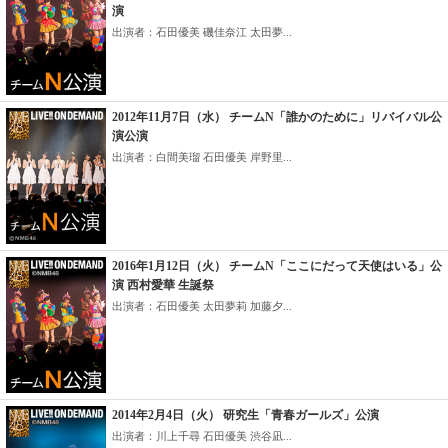
演
出演者：石田優美 磯佳奈江 太田夢...
2012年11月7日（水） チームN「誰かのために」リバイバル公
演公演
出演者：白間美瑠 石田優美 岸野里...
2016年1月12日（火） チームN「ここにだって天使はいる」公
演 西村愛華 生誕祭
出演者：石田優美 太田夢莉 加藤夕...
2014年2月4日（火） 研究生「青春ガールズ」公演
出演者：川上千尋 石田優美 渋谷凪...