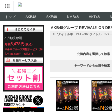
トップ
AKB48
SKE48
NMB48
HKT48
AKB48グループ REVIVAL!! ON 
457タイトル中 241～360タイトル 3ペ
月額見放題
5,478円
月額
(税込)
※各48グループ月額サービスに加
公演内容を選択して検索
入中は1,628円（税込）！
キーワードから公演を検索