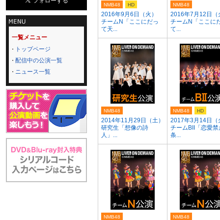
NMB48
HD
NMB48
2016年9月6日（火）
2016年7月12日
チームN「ここにだっ
チームN「ここに
て天...
て...
一覧メニュー
トップページ
配信中の公演一覧
ニュース一覧
NMB48
NMB48
HD
2014年11月29日（土）
2017年3月14日
研究生「想像の詩
チームBII「恋愛禁
人」...
条...
NMB48
NMB48