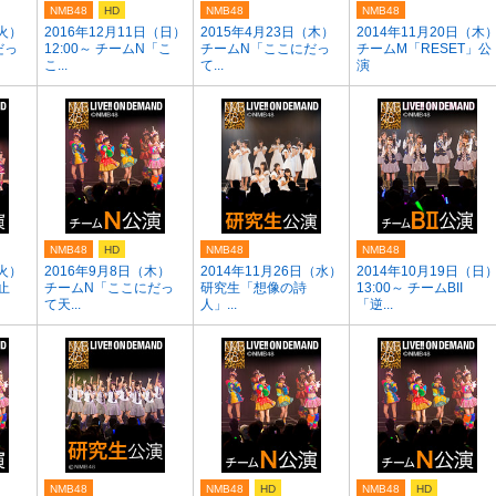
NMB48
HD
NMB48
NMB48
（火）
2016年12月11日（日）
2015年4月23日（木）
2014年11月20日（木
だっ
12:00～ チームN「こ
チームN「ここにだっ
チームM「RESET」公
こ...
て...
演
NMB48
HD
NMB48
NMB48
（火）
2016年9月8日（木）
2014年11月26日（水）
2014年10月19日（日
止
チームN「ここにだっ
研究生「想像の詩
13:00～ チームBII
て天...
人」...
「逆...
NMB48
NMB48
HD
NMB48
HD