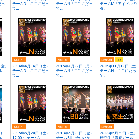
だっ
チームN「ここにだっ
チームN「ここにだっ
チームM「アイドルの
て...
て...
夜...
NMB48
NMB48
NMB48
HD
（金）
2016年4月16日（土）
2015年7月27日（月）
2016年11月12日（土
ル
チームN「ここにだっ
チームN「ここにだっ
チームN「ここにだっ
て...
て...
て...
NMB48
NMB48
NMB48
火）
2015年6月20日（土）
2013年6月21日（金）
2013年6月29日（土）
ル
17:00～ チームN「こ
チームBII「会いたか
研究生「青春ガール