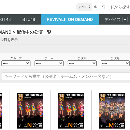
すべて
NGT48
STU48
REVIVAL!! ON DEMAND
デバイス
DEMAND > 配信中の公演一覧
ージ目を表示
グループ
チーム
公演年
公演月