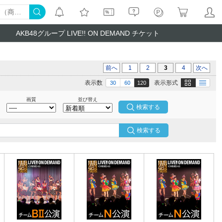
AKB48グループ LIVE!! ON DEMAND チケット
前へ
1
2
3
4
次へ
画像
テキスト
表示数
表示形式
30
60
120
画質
並び替え
検索する