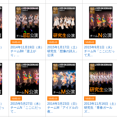
NMB48
NMB48
NMB48
月）
2014年11月19日（水）
2015年1月17日（土）
2015年9月1日（火）
チームBII「逆上が
研究生「想像の詩人」
チームN「ここにだっ
り」...
公演
て天...
NMB48
NMB48
NMB48
火）
2015年5月27日（水）
2014年3月23日（日）
2013年11月16日（土
だっ
チームN「ここにだっ
チームM「アイドルの
研究生「青春ガール
て...
夜...
ズ...