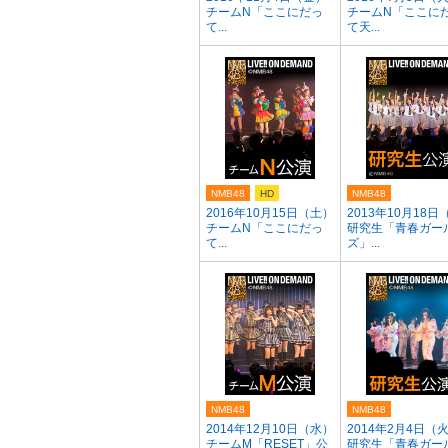
チームN「ここにだっ
チームN「ここに
て...
て天...
NMB48
HD
NMB48
2016年10月15日（土）
2013年10月18日
チームN「ここにだっ
研究生「青春ガー
て...
ズ」...
NMB48
NMB48
2014年12月10日（水）
2014年2月4日（
チームM「RESET」公
研究生「青春ガー