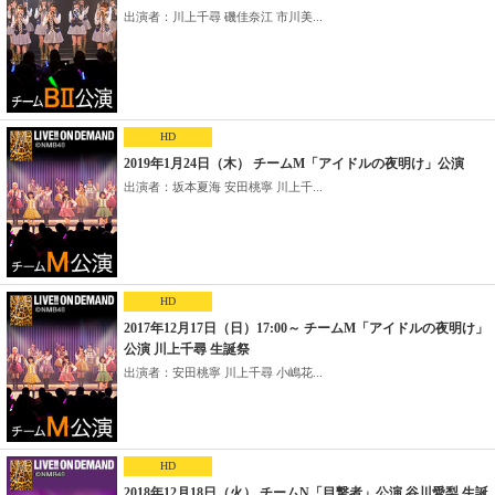
出演者：川上千尋 磯佳奈江 市川美...
HD
2019年1月24日（木） チームM「アイドルの夜明け」公演
出演者：坂本夏海 安田桃寧 川上千...
HD
2017年12月17日（日）17:00～ チームM「アイドルの夜明け」
公演 川上千尋 生誕祭
出演者：安田桃寧 川上千尋 小嶋花...
HD
2018年12月18日（火） チームN「目撃者」公演 谷川愛梨 生誕