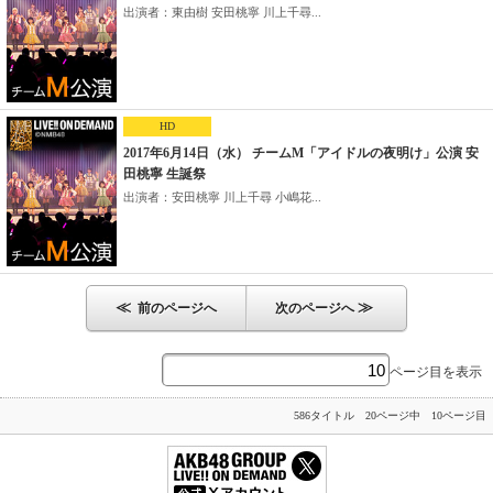
出演者：東由樹 安田桃寧 川上千尋...
HD
2017年6月14日（水） チームM「アイドルの夜明け」公演 安
田桃寧 生誕祭
出演者：安田桃寧 川上千尋 小嶋花...
≪
≫
前のページへ
次のページへ
ページ目を表示
586タイトル 20ページ中 10ページ目