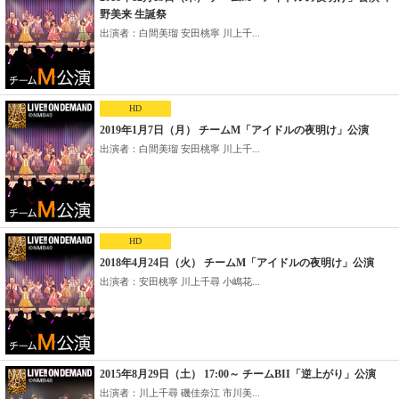
野美来 生誕祭
出演者：白間美瑠 安田桃寧 川上千...
HD
2019年1月7日（月） チームM「アイドルの夜明け」公演
出演者：白間美瑠 安田桃寧 川上千...
HD
2018年4月24日（火） チームM「アイドルの夜明け」公演
出演者：安田桃寧 川上千尋 小嶋花...
2015年8月29日（土） 17:00～ チームBII「逆上がり」公演
出演者：川上千尋 磯佳奈江 市川美...