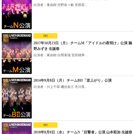
出演者：東由樹 河野奈々帆 安部若...
HD
2017年10月23日（月） チームM「アイドルの夜明け」公演 鵜
野みずき 生誕祭
出演者：東由樹 白間美瑠 安田桃寧...
2014年9月8日（月） チームBII「逆上がり」公演
出演者：川上千尋 磯佳奈江 市川美...
HD
2018年8月8日（水） チームN「目撃者」公演 山本彩加 生誕祭