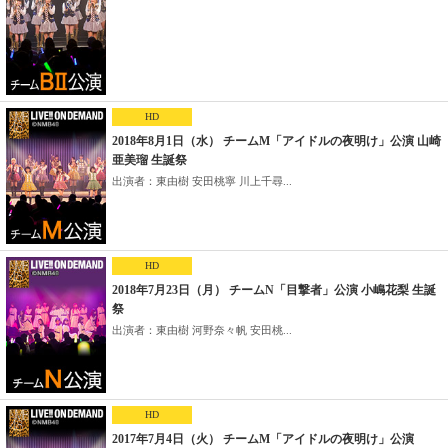
HD
2018年8月1日（水） チームM「アイドルの夜明け」公演 山崎
亜美瑠 生誕祭
出演者：東由樹 安田桃寧 川上千尋...
HD
2018年7月23日（月） チームN「目撃者」公演 小嶋花梨 生誕
祭
出演者：東由樹 河野奈々帆 安田桃...
HD
2017年7月4日（火） チームM「アイドルの夜明け」公演