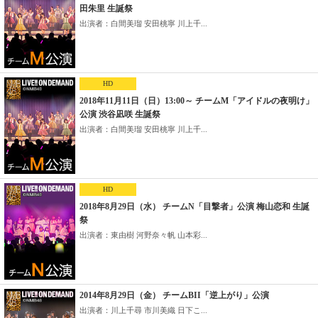
田朱里 生誕祭
出演者：白間美瑠 安田桃寧 川上千...
HD
2018年11月11日（日）13:00～ チームM「アイドルの夜明け」
公演 渋谷凪咲 生誕祭
出演者：白間美瑠 安田桃寧 川上千...
HD
2018年8月29日（水） チームN「目撃者」公演 梅山恋和 生誕
祭
出演者：東由樹 河野奈々帆 山本彩...
2014年8月29日（金） チームBII「逆上がり」公演
出演者：川上千尋 市川美織 日下こ...