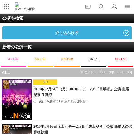
リバイバル配信
公演を検索
絞り込み検索
新着の公演一覧
AKB48
SKE48
NMB48
HKT48
NGT48
ALL
586タイトル 20ページ中 10ページ目
HD
2018年12月24日（月）18:30～ チームN「目撃者」公演 山尾
梨奈 生誕祭
出演者：東由樹 河野奈々帆 安田桃...
2016年1月16日（土） チームBII「逆上がり」公演 新成人のお
客様歓迎