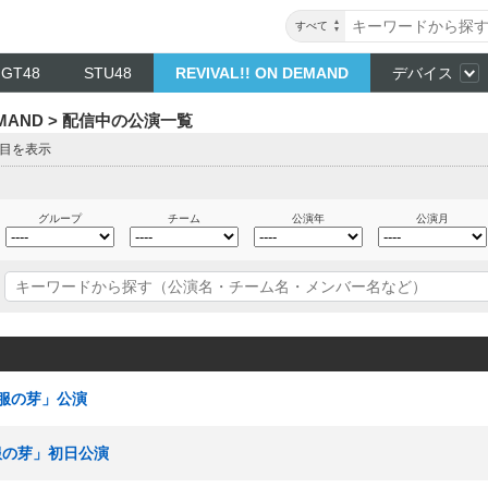
すべて
NGT48
STU48
REVIVAL!! ON DEMAND
デバイス
DEMAND > 配信中の公演一覧
ジ目を表示
グループ
チーム
公演年
公演月
「制服の芽」公演
制服の芽」初日公演