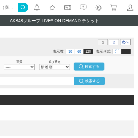
AKB48グループ LIVE!! ON DEMAND チケット
1
2
次へ
テキスト
画像
表示数
表示形式
30
60
120
画質
並び替え
検索する