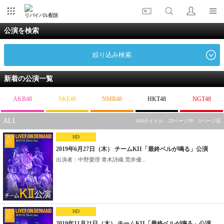
リバイバル配信
公演を検索
絞り込み検索
新着の公演一覧
AKB48
SKE48
NMB48
HKT48
NGT48
ALL
654タイトル 22ページ中 5ページ目
HD
2019年6月27日（木） チームKII「最終ベルが鳴る」公演
出演者：中野愛理 青木詩織 荒井優...
HD
2019年11月21日（木） チームKII「最終ベルが鳴る」公演