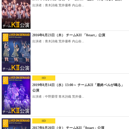
出演者：青木詩織 荒井優希 内山命...
2016年6月23日（木） チームKII 「0start」公演
出演者：青木詩織 荒井優希 内山命...
HD
2019年8月14日（水）13:00～ チームKII「最終ベルが鳴る」
公演
出演者：中野愛理 青木詩織 荒井優...
HD
2017年6月20日（火） チームKII「0start」公演