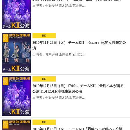
出演者：中野愛理 青木詩織 荒井優...
HD
2016年11月22日（火） チームKII 「0start」公演 女性限定公
演
出演者：青木詩織 荒井優希 石田安...
HD
2019年12月15日（日）17:00～ チームKII「最終ベルが鳴る」
公演 11月12月お客様生誕月公演
出演者：中野愛理 青木詩織 荒井優...
HD
2018年11月13日（火） チームKII「最終ベルが鳴る」公演