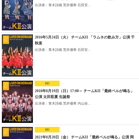
出演者：青木詩織 荒井優希 石田安...
2016年5月24日（火） チームKII 「ラムネの飲み方」公演 千
秋楽
出演者：青木詩織 荒井優希 石田安...
HD
2018年8月19日（日）17:00～ チームKII「最終ベルが鳴る」
公演 太田彩夏 生誕祭
出演者：青木詩織 荒井優希 内山命...
HD
2021年8月20日（金） チームKII「最終ベルが鳴る」公演 岡