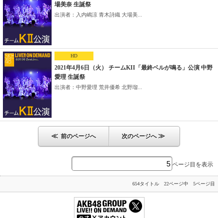
場美奈 生誕祭
出演者：入内嶋涼 青木詩織 大場美...
HD
2021年4月6日（火） チームKII「最終ベルが鳴る」公演 中野
愛理 生誕祭
出演者：中野愛理 荒井優希 北野瑠...
≪
≫
前のページへ
次のページへ
ページ目を表示
654タイトル 22ページ中 5ページ目