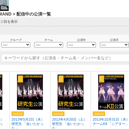
DEMAND > 配信中の公演一覧
ージ目を表示
グループ
チーム
公演年
公演月
SKE48
SKE48
SKE48
月）
2013年5月2日（木）
2013年4月20日（土）
2013年10月31日（木
っ
研究生 「会いたかっ
研究生 「会いたかっ
チームKII 「シアター...
た」...
た...