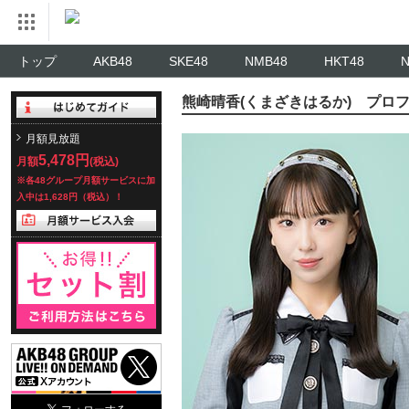
トップ
AKB48
SKE48
NMB48
HKT48
熊崎晴香(くまざきはるか) プロ
月額見放題
5,478円
月額
(税込)
※各48グループ月額サービスに加
入中は1,628円（税込）！