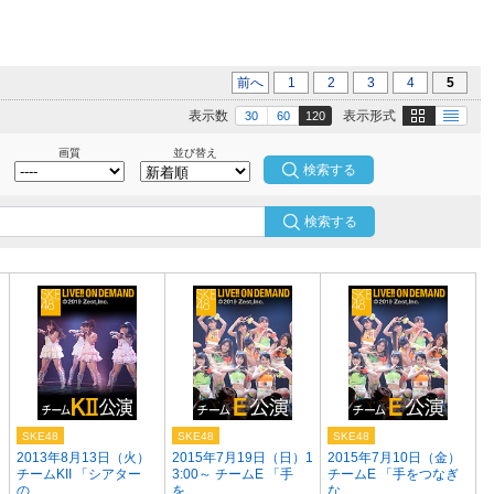
前へ
1
2
3
4
5
画像
テキスト
表示数
表示形式
30
60
120
画質
並び替え
検索する
SKE48
SKE48
SKE48
）
2013年8月13日（火）
2015年7月19日（日）1
2015年7月10日（金）
チームKII 「シアター
3:00～ チームE 「手
チームE 「手をつなぎ
の...
を...
な...