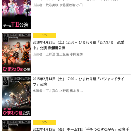
出演者：荒巻美咲 伊藤優絵瑠 小田...
HD
2018年4月21日（土）12:30～ ひまわり組「ただいま 恋愛
中」公演 春爛漫公演
出演者：上野遥 運上弘菜 小田彩加...
2015年2月14日（土）17:00～ ひまわり組「パジャマドライ
ブ」公演
出演者：宇井真白 上野遥 梅本泉 ...
HD
2022年4月15日（金） チームTII「手をつなぎながら」公演 千