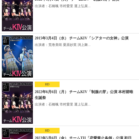
出演者：石橋颯 市村愛里 運上弘菜...
2015年3月4日（水） チームKIV「シアターの女神」公演
出演者：荒巻美咲 栗原紗英 渕上舞...
HD
2022年6月6日（月） チームKIV「制服の芽」公演 本村碧唯
生誕祭
出演者：石橋颯 市村愛里 運上弘菜...
HD
2022年5月6日（金） チームTII「恋愛禁止条例」公演 初日