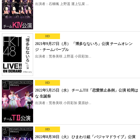
出演者：石橋颯 上野遥 運上弘菜 ...
HD
2021年9月27日（月） 「博多なないろ」公演 チームオレン
ジ・チームパープル
出演者：荒巻美咲 上野遥 小田彩加...
HD
2022年5月25日（水） チームTII「恋愛禁止条例」公演 松岡は
な 生誕祭
出演者：荒巻美咲 小田彩加 栗原紗...
HD
2022年8月30日（火） ひまわり組「パジャマドライブ」公演