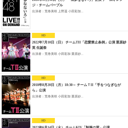
ジ・チームパープル
出演者：荒巻美咲 上野遥 小田彩加...
HD
2022年7月10日（日） チームTII「恋愛禁止条例」公演 栗原紗
英 生誕祭
出演者：荒巻美咲 小田彩加 栗原紗...
HD
2018年8月20日（月）18:30～ チームＴII「手をつなぎなが
ら」公演
出演者：荒巻美咲 小田彩加 栗原紗...
HD
2022年6月14日（火） チームKIV「制服の芽」公演