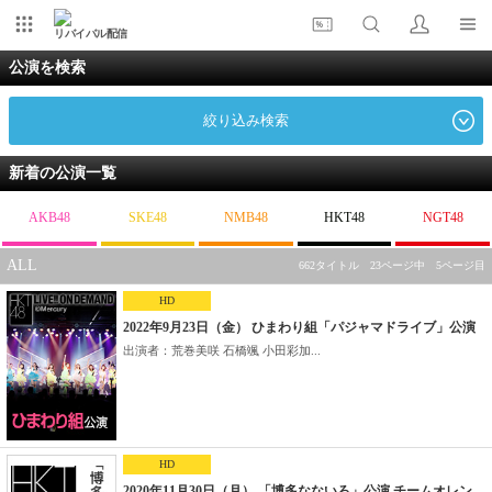
リバイバル配信
公演を検索
絞り込み検索
新着の公演一覧
AKB48
SKE48
NMB48
HKT48
NGT48
ALL
662タイトル 23ページ中 5ページ目
HD
2022年9月23日（金） ひまわり組「パジャマドライブ」公演
出演者：荒巻美咲 石橋颯 小田彩加...
HD
2020年11月30日（月） 「博多なないろ」公演 チームオレン