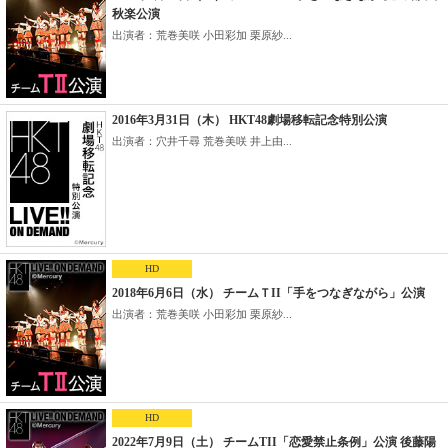
秋楽公演
出演者：荒巻美咲 小田彩加 栗原紗...
2016年3月31日（木） HKT48劇場移転記念特別公演
出演者：穴井千尋 荒巻美咲 井上由...
HD
2018年6月6日（水） チームＴII「手をつなぎながら」公演
出演者：荒巻美咲 小田彩加 栗原紗...
HD
2022年7月9日（土） チームTII「恋愛禁止条例」公演 後藤陽