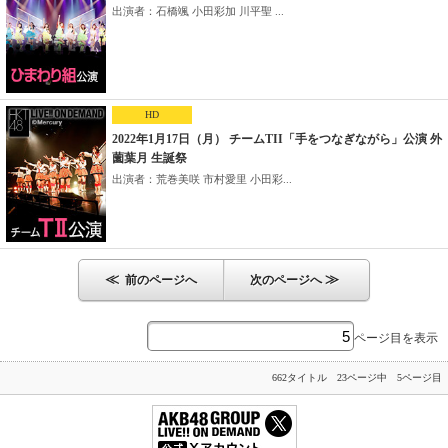
出演者：石橋颯 小田彩加 川平聖 ...
HD
2022年1月17日（月） チームTII「手をつなぎながら」公演 外
薗葉月 生誕祭
出演者：荒巻美咲 市村愛里 小田彩...
≪
≫
前のページへ
次のページへ
ページ目を表示
662タイトル 23ページ中 5ページ目