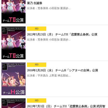
菜乃 生誕祭
出演者：荒巻美咲 小田彩加 栗原紗...
HD
2022年5月23日（月） チームTII「恋愛禁止条例」公演
出演者：荒巻美咲 小田彩加 栗原紗...
HD
2018年2月28日（水） チームH「シアターの女神」公演
出演者：宇井真白 上野遥 神志那結...
HD
2022年7月3日（日） チームTII「恋愛禁止条例」公演 武田智