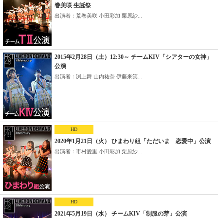
巻美咲 生誕祭
出演者：荒巻美咲 小田彩加 栗原紗...
2015年2月28日（土）12:30～ チームKIV「シアターの女神」
公演
出演者：渕上舞 山内祐奈 伊藤来笑...
HD
2020年1月21日（火） ひまわり組「ただいま 恋愛中」公演
出演者：市村愛里 小田彩加 栗原紗...
HD
2021年5月19日（水） チームKIV「制服の芽」公演