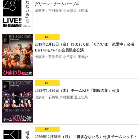
グリーン・チームパープル
出演者：市村愛里 小田彩加 上島楓...
HD
2019年2月15日（金） ひまわり組「ただいま 恋愛中」公演
HKT48モバイル会員限定公演
出演者：荒巻美咲 小田彩加 栗原紗...
HD
2022年1月20日（木） チームKIV「制服の芽」公演
出演者：石橋颯 市村愛里 運上弘菜...
HD
2020年12月28日（月） 「博多なないろ」公演 チームレッド・