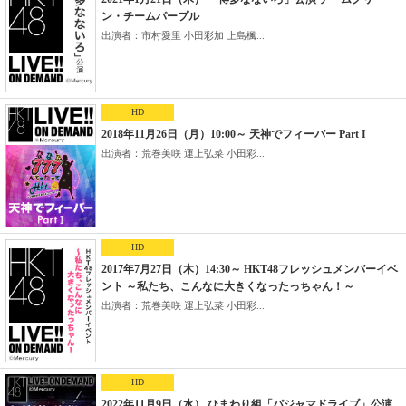
ン・チームパープル
出演者：市村愛里 小田彩加 上島楓...
HD
2018年11月26日（月）10:00～ 天神でフィーバー Part I
出演者：荒巻美咲 運上弘菜 小田彩...
HD
2017年7月27日（木）14:30～ HKT48フレッシュメンバーイベ
ント ～私たち、こんなに大きくなったっちゃん！～
出演者：荒巻美咲 運上弘菜 小田彩...
HD
2022年11月9日（水） ひまわり組「パジャマドライブ」公演