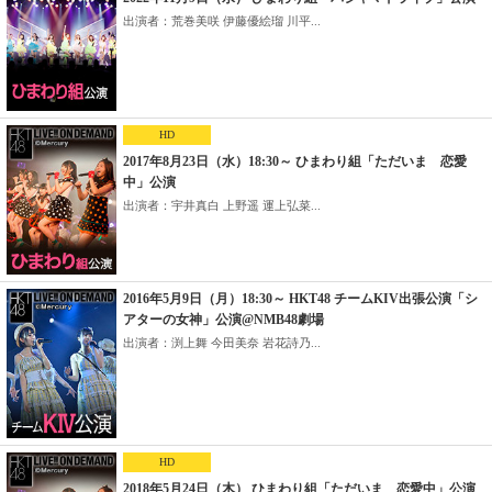
出演者：荒巻美咲 伊藤優絵瑠 川平...
HD
2017年8月23日（水）18:30～ ひまわり組「ただいま 恋愛
中」公演
出演者：宇井真白 上野遥 運上弘菜...
2016年5月9日（月）18:30～ HKT48 チームKIV出張公演「シ
アターの女神」公演@NMB48劇場
出演者：渕上舞 今田美奈 岩花詩乃...
HD
2018年5月24日（木） ひまわり組「ただいま 恋愛中」公演