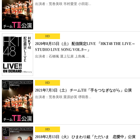
出演者：荒巻美咲 市村愛里 小田彩...
HD
2020年8月15日（土） 配信限定LIVE 「HKT48 THE LIVE～
STUDIO LIVE SONG VOL.9～」
出演者：石橋颯 運上弘菜 上島楓 ...
HD
2021年7月3日（土） チームTII「手をつなぎながら」公演
出演者：荒巻美咲 栗原紗英 堺萌香...
HD
2018年2月13日（火） ひまわり組「ただいま 恋愛中」公演