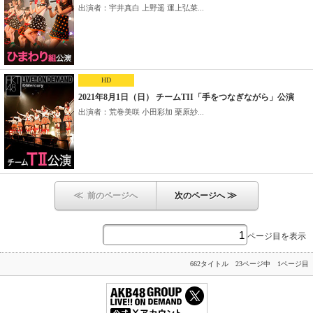
出演者：宇井真白 上野遥 運上弘菜...
HD
2021年8月1日（日） チームTII「手をつなぎながら」公演
出演者：荒巻美咲 小田彩加 栗原紗...
≪
≫
前のページへ
次のページへ
ページ目を表示
662タイトル 23ページ中 1ページ目