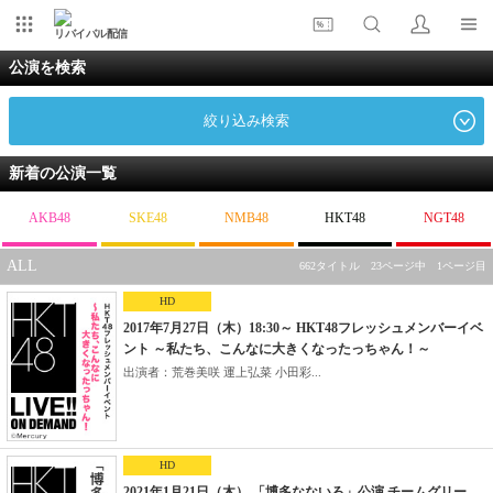
リバイバル配信
公演を検索
絞り込み検索
新着の公演一覧
AKB48
SKE48
NMB48
HKT48
NGT48
ALL
662タイトル 23ページ中 1ページ目
HD
2017年7月27日（木）18:30～ HKT48フレッシュメンバーイベ
ント ～私たち、こんなに大きくなったっちゃん！～
出演者：荒巻美咲 運上弘菜 小田彩...
HD
2021年1月21日（木） 「博多なないろ」公演 チームグリー