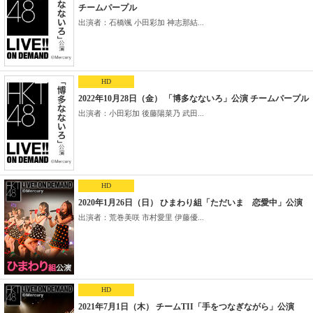
チームパープル
出演者：石橋颯 小田彩加 神志那結...
HD
2022年10月28日（金） 「博多なないろ」公演 チームパープル
出演者：小田彩加 後藤陽菜乃 武田...
HD
2020年1月26日（日） ひまわり組「ただいま 恋愛中」公演
出演者：荒巻美咲 市村愛里 伊藤優...
HD
2021年7月1日（木） チームTII「手をつなぎながら」公演