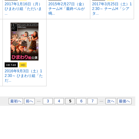
2017年1月16日（月）
2015年2月27日（金）
2017年3月25日（土）1
ひまわり組「ただいま
チームH「最終ベルが
2:30～ チームH「シア
...
鳴...
タ...
HKT48
HD
2016年9月3日（土）1
2:30～ ひまわり組「た
だ...
...
...
最初へ
前へ
3
4
5
6
7
次へ
最後へ