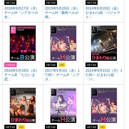
HKT48
HKT48
HKT48
2016年6月27日（月）
2015年5月20日（水）
2014年6月20日（金）
チームH「シアターの
チームH「最終ベルが
ひまわり組「パジャマ
女...
鳴...
ド...
AKB48
HKT48
HD
HKT48
2016年5月18日（水）
2017年5月3日（水）1
2014年9月15日（月）1
チームB 「ただいま
7:00～ チームH「シア
2:30～ ひまわり組
恋...
タ...
「パ...
HKT48
HD
HKT48
HKT48
HD