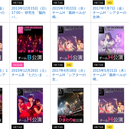
HKT48
HKT48
HKT48
HD
（金）
2013年12月15日（日）
2015年7月22日（水）
2017年7月7日（金）
ーの
17:00～ 研究生「脳内
チームH「最終ベルが
チームH「シアターの
パ...
鳴...
女神...
AKB48
HKT48
HD
HKT48
土）1
2015年12月26日（土）
2017年4月18日（火）
2015年5月21日（木）
「シア
チームB 「ただいま ...
チームH「シアターの
チームH「最終ベルが
女...
鳴...
HKT48
HKT48
HKT48
HD