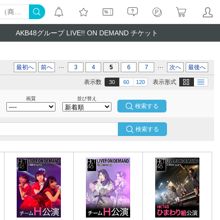
AKB48グループ LIVE!! ON DEMAND チケット
...
...
最初へ
前へ
3
4
5
6
7
次へ
最後へ
画像
テキスト
表示数
表示形式
30
60
120
画質
並び替え
検索する