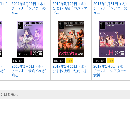
月）1
2016年5月19日（木）
2015年5月29日（金）
2017年1月31日（火）
チームH「シアターの
ひまわり組「パジャマ
チームH「シアターの
女...
ド...
女...
HKT48
HKT48
HD
HKT48
HD
水）
2015年2月6日（金）
2017年1月11日（水）
2017年1月5日（木）
ルが
チームH「最終ベルが
ひまわり組「ただいま
チームH「シアターの
鳴る...
...
女神...
ージ目を表示