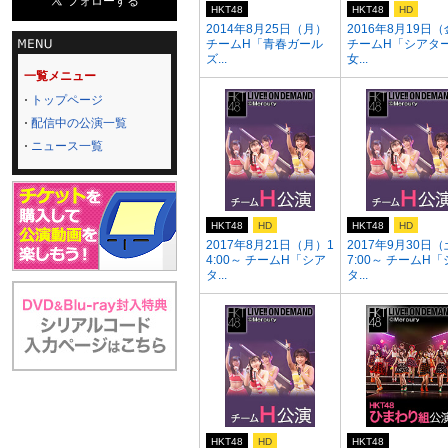
HKT48
HKT48
HD
2014年8月25日（月）
2016年8月19日
チームH「青春ガール
チームH「シアタ
ズ...
女...
一覧メニュー
トップページ
配信中の公演一覧
ニュース一覧
HKT48
HD
HKT48
HD
2017年8月21日（月）1
2017年9月30日（
4:00～ チームH「シア
7:00～ チームH
タ...
タ...
HKT48
HD
HKT48