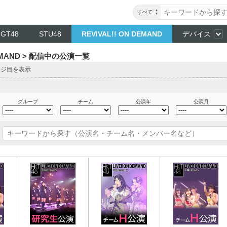
すべて
NGT48
STU48
REVIVAL!! ON DEMAND
デバイス
DEMAND > 配信中の公演一覧
ージ目を表示
グループ
チーム
公演年
公演月