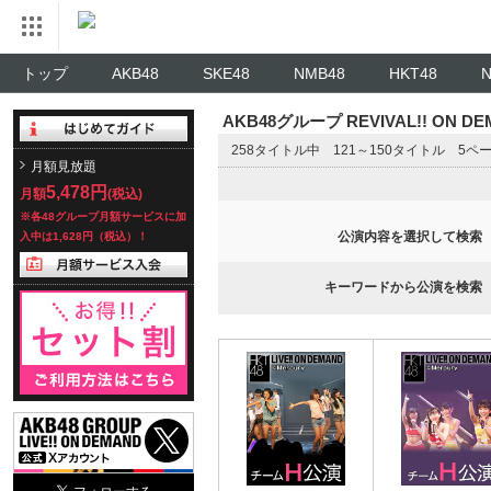
トップ
AKB48
SKE48
NMB48
HKT48
AKB48グループ REVIVAL!! ON 
258タイトル中 121～150タイトル 5ペ
月額見放題
5,478円
月額
(税込)
※各48グループ月額サービスに加
公演内容を選択して検索
入中は1,628円（税込）！
キーワードから公演を検索