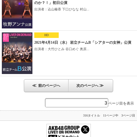
のか？！」初日公演
出演者：込山榛香 下口ひなな 村山...
HD
2021年4月14日（水） 岩立チームB「シアターの女神」公演
出演者：大竹ひとみ 谷口めぐ 奥原...
≪
≫
前のページへ
次のページへ
ページ目を表示
316タイトル 11ページ中 3ページ目