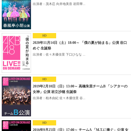
出演者：茂木忍 向井地美音 岩田華...
HD
2020年11月14日（土）18:00～ 「僕の夏が始まる」公演 谷口
めぐ 生誕祭
出演者：佐々木優佳里 下口ひなな ...
HD
2019年2月10日（日）13:00～ 高橋朱里チームB 「シアターの
女神」公演 岩立沙穂 生誕祭
出演者：柏木由紀 佐々木優佳里 谷...
HD
2016年9月25日（日）17:00～ チームA 「M.T.に捧ぐ」公演 女