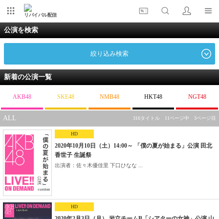
リバイバル配信
公演を検索
絞り込み検索
新着の公演一覧
AKB48
SKE48
NMB48
HKT48
NGT48
ALL
316タイトル 11ページ中 3ページ目
HD
2020年10月10日（土）14:00～ 「僕の夏が始まる」公演 田北
香世子 生誕祭
出演者：佐々木優佳里 下口ひなな ...
HD
2020年2月3日（月） 岩立チームB「シアターの女神」公演 山