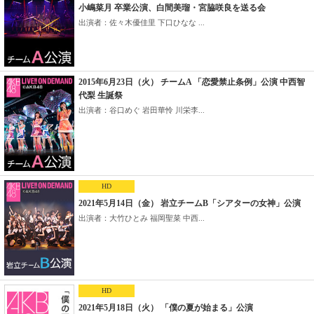
小嶋菜月 卒業公演、白間美瑠・宮脇咲良を送る会
出演者：佐々木優佳里 下口ひなな ...
2015年6月23日（火） チームA 「恋愛禁止条例」公演 中西智
代梨 生誕祭
出演者：谷口めぐ 岩田華怜 川栄李...
HD
2021年5月14日（金） 岩立チームB「シアターの女神」公演
出演者：大竹ひとみ 福岡聖菜 中西...
HD
2021年5月18日（火） 「僕の夏が始まる」公演