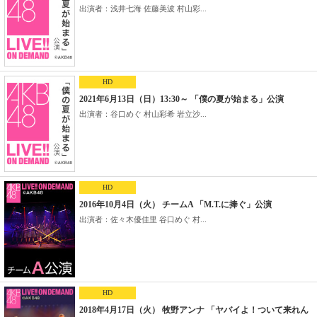
出演者：浅井七海 佐藤美波 村山彩...
HD
2021年6月13日（日）13:30～ 「僕の夏が始まる」公演
出演者：谷口めぐ 村山彩希 岩立沙...
HD
2016年10月4日（火） チームA 「M.T.に捧ぐ」公演
出演者：佐々木優佳里 谷口めぐ 村...
HD
2018年4月17日（火） 牧野アンナ 「ヤバイよ！ついて来れん