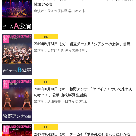
性限定公演
出演者：佐々木優佳里 谷口めぐ 村...
HD
2019年9月24日（火） 岩立チームB「シアターの女神」公演
出演者：大竹ひとみ 佐々木優佳里 ...
HD
2018年8月30日（木） 牧野アンナ 「ヤバイよ！ついて来れん
のか？！」公演 山根涼羽 生誕祭
出演者：込山榛香 下口ひなな 村山...
HD
2017年6月29日（木） チーム4 「夢を死なせるわけにいかな