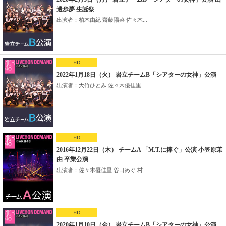
邊歩夢 生誕祭
出演者：柏木由紀 齋藤陽菜 佐々木...
HD
2022年1月18日（火） 岩立チームB「シアターの女神」公演
出演者：大竹ひとみ 佐々木優佳里 ...
HD
2016年12月22日（木） チームA 「M.T.に捧ぐ」公演 小笠原茉
由 卒業公演
出演者：佐々木優佳里 谷口めぐ 村...
HD
2020年1月10日（金） 岩立チームB「シアターの女神」公演