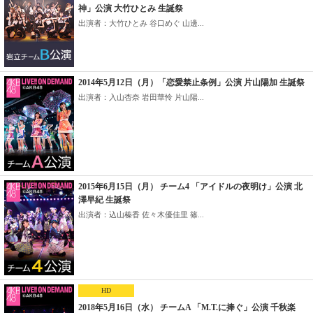
神」公演 大竹ひとみ 生誕祭
出演者：大竹ひとみ 谷口めぐ 山邊...
2014年5月12日（月）「恋愛禁止条例」公演 片山陽加 生誕祭
出演者：入山杏奈 岩田華怜 片山陽...
2015年6月15日（月） チーム4 「アイドルの夜明け」公演 北
澤早紀 生誕祭
出演者：込山榛香 佐々木優佳里 篠...
HD
2018年5月16日（水） チームA 「M.T.に捧ぐ」公演 千秋楽