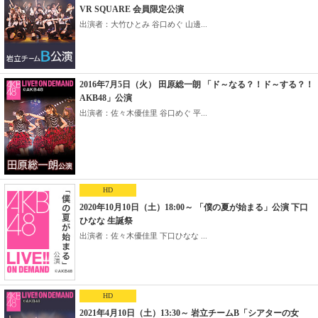
VR SQUARE 会員限定公演
出演者：大竹ひとみ 谷口めぐ 山邊...
2016年7月5日（火） 田原総一朗 「ド～なる？！ド～する？！
AKB48」公演
出演者：佐々木優佳里 谷口めぐ 平...
HD
2020年10月10日（土）18:00～ 「僕の夏が始まる」公演 下口
ひなな 生誕祭
出演者：佐々木優佳里 下口ひなな ...
HD
2021年4月10日（土）13:30～ 岩立チームB「シアターの女