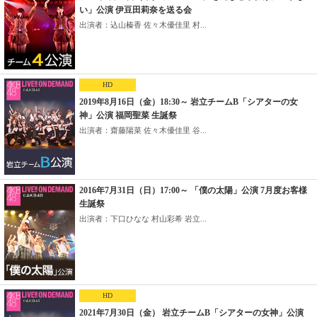
い」公演 伊豆田莉奈を送る会
出演者：込山榛香 佐々木優佳里 村...
HD
2019年8月16日（金）18:30～ 岩立チームB「シアターの女
神」公演 福岡聖菜 生誕祭
出演者：齋藤陽菜 佐々木優佳里 谷...
2016年7月31日（日）17:00～ 「僕の太陽」公演 7月度お客様
生誕祭
出演者：下口ひなな 村山彩希 岩立...
HD
2021年7月30日（金） 岩立チームB「シアターの女神」公演