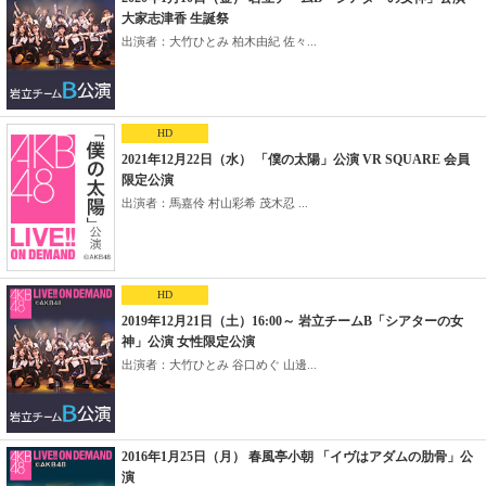
大家志津香 生誕祭
出演者：大竹ひとみ 柏木由紀 佐々...
HD
2021年12月22日（水） 「僕の太陽」公演 VR SQUARE 会員
限定公演
出演者：馬嘉伶 村山彩希 茂木忍 ...
HD
2019年12月21日（土）16:00～ 岩立チームB「シアターの女
神」公演 女性限定公演
出演者：大竹ひとみ 谷口めぐ 山邊...
2016年1月25日（月） 春風亭小朝 「イヴはアダムの肋骨」公
演