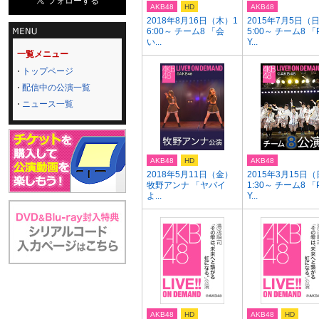
AKB48
HD
AKB48
2018年8月16日（木）1
2015年7月5日（
6:00～ チーム8 「会
5:00～ チーム8 「
い...
Y...
一覧メニュー
トップページ
配信中の公演一覧
ニュース一覧
AKB48
HD
AKB48
2018年5月11日（金）
2015年3月15日（
牧野アンナ 「ヤバイ
1:30～ チーム8 「
よ...
Y...
AKB48
HD
AKB48
HD