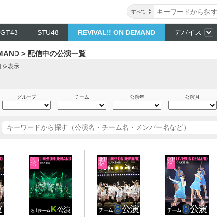
すべて
NGT48
STU48
REVIVAL!! ON DEMAND
デバイス
DEMAND > 配信中の公演一覧
目を表示
グループ
チーム
公演年
公演月