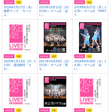
AKB48
HD
AKB48
AKB48
HD
1
2019年2月27日（水）
2015年10月12日（月）
2018年8月27日（月）1
牧野アンナ 「ヤバイ
15:00～ チーム8 「会
4:30～ チーム8 「PART
よ...
い...
Y...
AKB48
HD
AKB48
HD
AKB48
HD
）
2020年1月13日（月）1
2017年10月29日（日）
2018年8月28日（火）1
2:00～ 湯浅順司「そ
15:30～ チーム8 「君
4:30～ チーム8 「会
の...
も...
い...
AKB48
HD
AKB48
HD
AKB48
HD