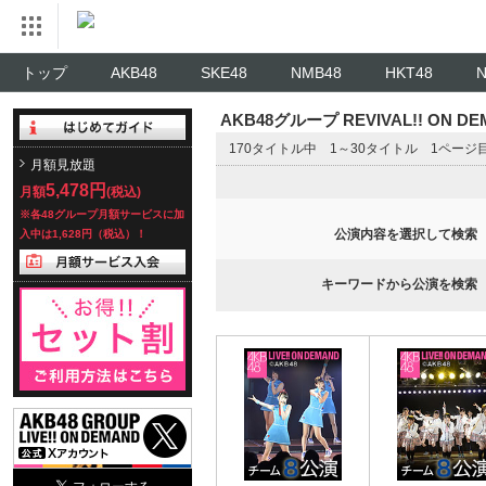
トップ
AKB48
SKE48
NMB48
HKT48
AKB48グループ REVIVAL!! ON 
170タイトル中 1～30タイトル 1ページ
月額見放題
5,478円
月額
(税込)
※各48グループ月額サービスに加
公演内容を選択して検索
入中は1,628円（税込）！
キーワードから公演を検索