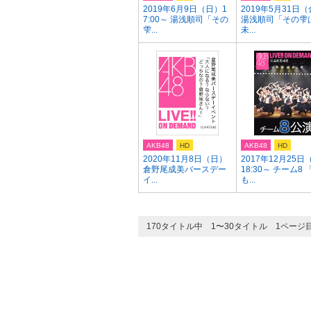
2019年6月9日（日）1
2019年5月31日
7:00～ 湯浅順司「その
湯浅順司「その雫
雫...
未...
AKB48
HD
AKB48
HD
2020年11月8日（日）
2017年12月25日
倉野尾成美バースデー
18:30～ チーム8 
イ...
も...
170タイトル中 1〜30タイトル 1ページ