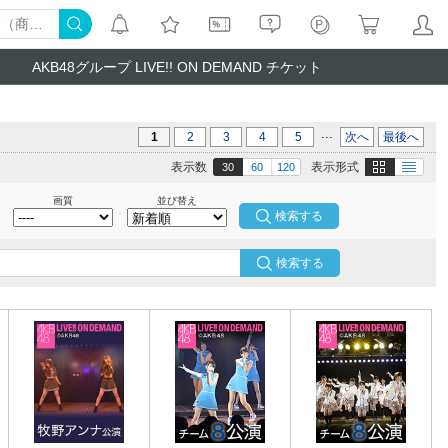
AKB48グループ LIVE!! ON DEMAND チケット
...
1
2
3
4
5
次へ
最後へ
画像
テキスト
表示数
表示形式
30
60
120
画質
並び替え
検索する