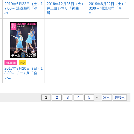
1
2019年6月22日（土）1
2018年12月25日（火）
2019年6月22日（土）1
T
7:00～ 湯浅順司「そ
井上ヨシマサ「神曲
3:00～ 湯浅順司「そ
の...
縛...
の...
AKB48
HD
2017年8月20日（日）1
8:30～ チーム8 「会
い...
...
1
2
3
4
5
次へ
最後へ